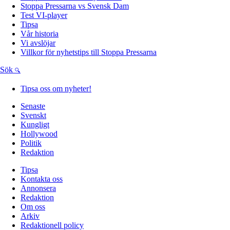
Stoppa Pressarna vs Svensk Dam
Test VI-player
Tipsa
Vår historia
Vi avslöjar
Villkor för nyhetstips till Stoppa Pressarna
Sök
Tipsa oss om nyheter!
Senaste
Svenskt
Kungligt
Hollywood
Politik
Redaktion
Tipsa
Kontakta oss
Annonsera
Redaktion
Om oss
Arkiv
Redaktionell policy