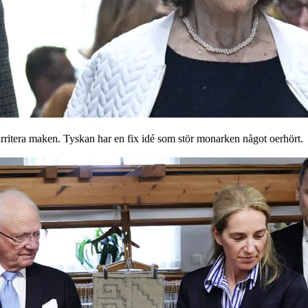
irritera maken. Tyskan har en fix idé som stör monarken något oerhört.