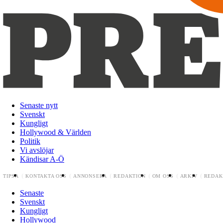
Senaste nytt
Svenskt
Kungligt
Hollywood & Världen
Politik
Vi avslöjar
Kändisar A-Ö
TIPSA
KONTAKTA OSS
ANNONSERA
REDAKTION
OM OSS
ARKIV
REDAK
Senaste
Svenskt
Kungligt
Hollywood