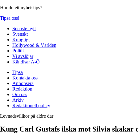
Har du ett nyhetstips?
Tipsa oss!
Senaste nytt
Svenskt
Kungligt
Hollywood & Världen
Politik
Vi avslöjar
Kändisar A-Ö
Tipsa
Kontakta oss
Annonsera
Redaktion
Om oss
Arkiv
Redaktionell policy
Levnadsvillkor på äldre dar
Kung Carl Gustafs ilska mot Silvia skakar