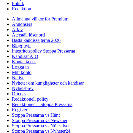
Politik
Redaktion
Allmänna villkor för Premium
Annonsera
Arkiv
Återställ lösenord
Bästa kändissajterna 2026
Bloggnytt
Integritetspolicy Stoppa Pressarna
Kändisar A-Ö
Kontakta oss
Logga in
Mitt konto
Native
Nyheter om kungligheter och kändisar
Nyhetsbrev
Om oss
Redaktionell policy
Redaktionen – Stoppa Pressarna
Register
Stoppa Pressarna vs Hänt
Stoppa Pressarna vs Newsner
Stoppa Pressarna vs Nöjeslivet
Stoppa Pressarna vs Nyheter24