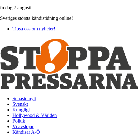
fredag 7 augusti
Sveriges största kändistidning online!
Tipsa oss om nyheter!
Senaste nytt
Svenskt
Kungligt
Hollywood & Världen
Politik
Vi avslöjar
Kändisar A-Ö