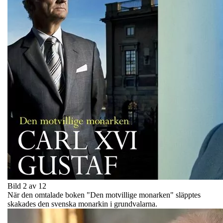
Bild 2 av 12
När den omtalade boken "Den motvillige monarken" släpptes
skakades den svenska monarkin i grundvalarna.