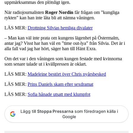
uppmärksammas den plötsligt igen.
När radiojournalisten
Roger Nordin
får frågan om ”kungliga
rykten” kan han inte låta bli att nämna våningen.
LÄS MER:
Drottning Silvias hemliga divalater
– Man kan väl inte prata om kungens lägenhet på Östermalm,
antar jag? Visst har han väl en ”time out-lya” från Silvia. Det är i
alla fall vad jag har hört, säger han till Hänt Exra.
Om det var i den våningen som kungen festade med kvinnorna
som senare talade ut i kvällpressen är oklart.
LÄS MER:
Madeleine bestört över Chris nyårsbesked
LÄS MER:
Prins Daniels skam efter sexdramat
LÄS MER:
Sofia hånade utsatt med klumpfot
Lägg till
Stoppa Pressarna
som föredragen källa i
Google