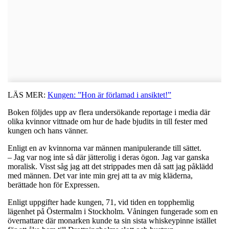
LÄS MER:
Kungen: ”Hon är förlamad i ansiktet!”
Boken följdes upp av flera undersökande reportage i media där
olika kvinnor vittnade om hur de hade bjudits in till fester med
kungen och hans vänner.
Enligt en av kvinnorna var männen manipulerande till sättet.
– Jag var nog inte så där jätterolig i deras ögon. Jag var ganska
moralisk. Visst såg jag att det strippades men då satt jag påklädd
med männen. Det var inte min grej att ta av mig kläderna,
berättade hon för Expressen.
Enligt uppgifter hade kungen, 71, vid tiden en topphemlig
lägenhet på Östermalm i Stockholm. Våningen fungerade som en
övernattare där monarken kunde ta sin sista whiskeypinne istället