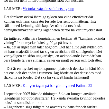
för att åka hem till Drottningholms slott och hustrun.
LÄS MER:
Victorias vågade skönhetsingrepp
Det förekom också ihärdiga rykten om vilda efterfester där
kungen och hans kamrater festade loss sent om nätterna. Inte
sällan med kvinnligt sällskap. Av nämnda orsak ska
hemlighetsmakeriet kring lägenheten därför ha varit mycket stort.
En initierad källa nära kungafamiljen berättar att ”kungens okända
våning” är en mycket känslig fråga på hovet.
– Ja, det är inget man talar högt om. Det har alltid gått rykten om
att hans majestät ibland tar sig en avstickare till sin lägenhet. Det
var tydligen en skön ungkarlslya, en avkopplande kvart där han
bara kunde få vara sig själv, säger en insatt person och fortsätter:
– Det är en mycket mytomspunnen plats och det ska ha hänt både
det ena och det andra i rummen. Jag hörde att det dansades med
flickorna på bordet. Det ska ha varit ett himla hålligång!
LÄS MER:
Kungen tagen på bar gärning med Fatima, 25
I september 2005 hävade tidningen Solo att kungen använde
lägenheten för otrohetsaffärer. Tre kända svenska kvinnor pekades
också ut som älskarinnor.
– Lägenheten sägs tidigare ha använts av hans far och farfar i