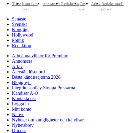
Tipsa
Kontakta
Annonsera
Redaktion
Om
Arkiv
Redaktionell
oss
oss
policy
Senaste
Svenskt
Kungligt
Hollywood
Politik
Redaktion
Allmänna villkor för Premium
Annonsera
Arkiv
Återställ lösenord
Bästa kändissajterna 2026
Bloggnytt
Integritetspolicy Stoppa Pressarna
Kändisar A-Ö
Kontakta oss
Logga in
Mitt konto
Native
Nyheter om kungligheter och kändisar
Nyhetsbrev
Om oss