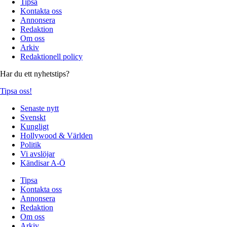
Tipsa
Kontakta oss
Annonsera
Redaktion
Om oss
Arkiv
Redaktionell policy
Har du ett nyhetstips?
Tipsa oss!
Senaste nytt
Svenskt
Kungligt
Hollywood & Världen
Politik
Vi avslöjar
Kändisar A-Ö
Tipsa
Kontakta oss
Annonsera
Redaktion
Om oss
Arkiv