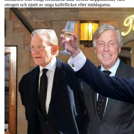
otrogen och njutit av unga kaffeflickor efter middagarna.