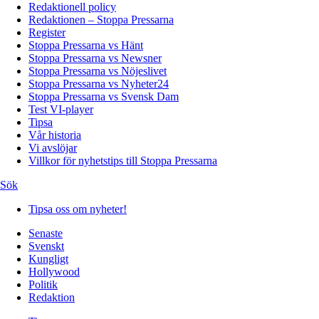
Redaktionell policy
Redaktionen – Stoppa Pressarna
Register
Stoppa Pressarna vs Hänt
Stoppa Pressarna vs Newsner
Stoppa Pressarna vs Nöjeslivet
Stoppa Pressarna vs Nyheter24
Stoppa Pressarna vs Svensk Dam
Test VI-player
Tipsa
Vår historia
Vi avslöjar
Villkor för nyhetstips till Stoppa Pressarna
Sök
Tipsa oss om nyheter!
Senaste
Svenskt
Kungligt
Hollywood
Politik
Redaktion