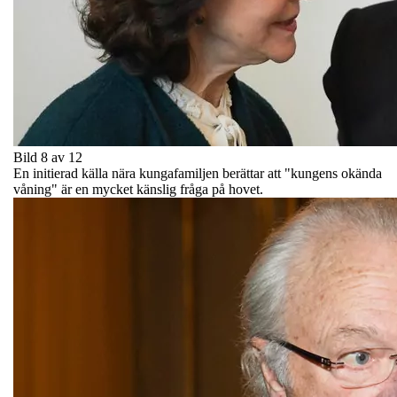
Bild 8 av 12
En initierad källa nära kungafamiljen berättar att "kungens okända
våning" är en mycket känslig fråga på hovet.