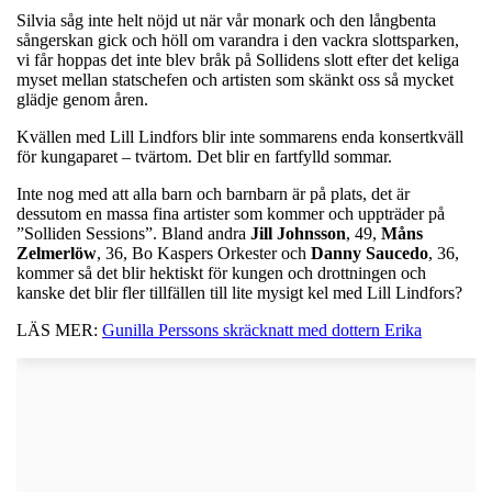
Silvia såg inte helt nöjd ut när vår monark och den långbenta
sångerskan gick och höll om varandra i den vackra slottsparken,
vi får hoppas det inte blev bråk på Sollidens slott efter det keliga
myset mellan statschefen och artisten som skänkt oss så mycket
glädje genom åren.
Kvällen med Lill Lindfors blir inte sommarens enda konsertkväll
för kungaparet – tvärtom. Det blir en fartfylld sommar.
Inte nog med att alla barn och barnbarn är på plats, det är
dessutom en massa fina artister som kommer och uppträder på
”Solliden Sessions”. Bland andra
Jill
Johnsson
, 49,
Måns
Zelmerlöw
, 36, Bo Kaspers Orkester och
Danny
Saucedo
, 36,
kommer så det blir hektiskt för kungen och drottningen och
kanske det blir fler tillfällen till lite mysigt kel med Lill Lindfors?
LÄS MER:
Gunilla Perssons skräcknatt med dottern Erika