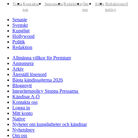
Tipsa
Kontakta
Annonsera
Redaktion
Om
Arkiv
Redaktionell
oss
oss
policy
Senaste
Svenskt
Kungligt
Hollywood
Politik
Redaktion
Allmänna villkor för Premium
Annonsera
Arkiv
Återställ lösenord
Bästa kändissajterna 2026
Bloggnytt
Integritetspolicy Stoppa Pressarna
Kändisar A-Ö
Kontakta oss
Logga in
Mitt konto
Native
Nyheter om kungligheter och kändisar
Nyhetsbrev
Om oss