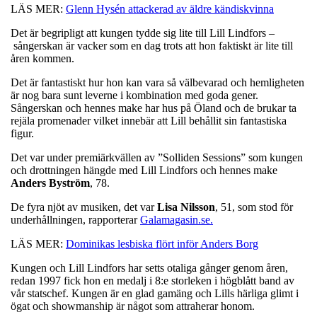
LÄS MER:
Glenn Hysén attackerad av äldre kändiskvinna
Det är begripligt att kungen tydde sig lite till Lill Lindfors –
sångerskan är vacker som en dag trots att hon faktiskt är lite till
åren kommen.
Det är fantastiskt hur hon kan vara så välbevarad och hemligheten
är nog bara sunt leverne i kombination med goda gener.
Sångerskan och hennes make har hus på Öland och de brukar ta
rejäla promenader vilket innebär att Lill behållit sin fantastiska
figur.
Det var under premiärkvällen av ”Solliden Sessions” som kungen
och drottningen hängde med Lill Lindfors och hennes make
Anders
Byström
, 78.
De fyra njöt av musiken, det var
Lisa
Nilsson
, 51, som stod för
underhållningen, rapporterar
Galamagasin.se.
LÄS MER:
Dominikas lesbiska flört inför Anders Borg
Kungen och Lill Lindfors har setts otaliga gånger genom åren,
redan 1997 fick hon en medalj i 8:e storleken i högblått band av
vår statschef. Kungen är en glad gamäng och Lills härliga glimt i
ögat och showmanship är något som attraherar honom.