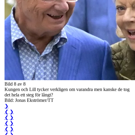
Bild 8 av 8
Kungen och Lill tycker verkligen om varandra men kanske de tog
det hela ett steg för långt?
Bild: Jonas Ekströmer/TT
❯
❮
❯
❮
❯
❮
❯
❮
❯
❮
❯