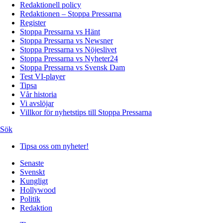
Redaktionell policy
Redaktionen – Stoppa Pressarna
Register
Stoppa Pressarna vs Hänt
Stoppa Pressarna vs Newsner
Stoppa Pressarna vs Nöjeslivet
Stoppa Pressarna vs Nyheter24
Stoppa Pressarna vs Svensk Dam
Test VI-player
Tipsa
Vår historia
Vi avslöjar
Villkor för nyhetstips till Stoppa Pressarna
Sök
Tipsa oss om nyheter!
Senaste
Svenskt
Kungligt
Hollywood
Politik
Redaktion