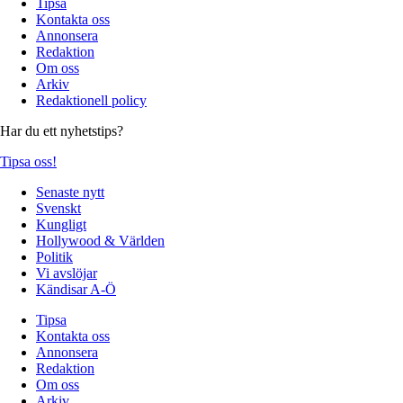
Tipsa
Kontakta oss
Annonsera
Redaktion
Om oss
Arkiv
Redaktionell policy
Har du ett nyhetstips?
Tipsa oss!
Senaste nytt
Svenskt
Kungligt
Hollywood & Världen
Politik
Vi avslöjar
Kändisar A-Ö
Tipsa
Kontakta oss
Annonsera
Redaktion
Om oss
Arkiv