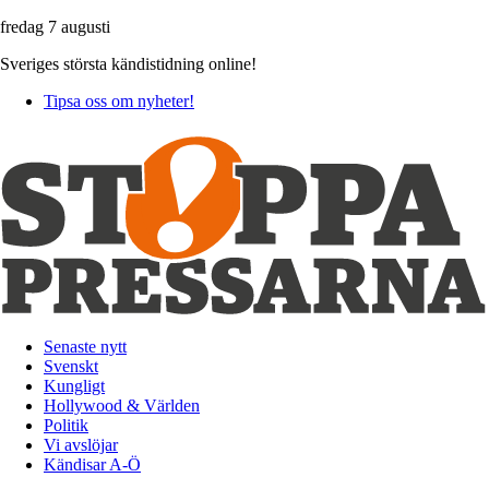
fredag 7 augusti
Sveriges största kändistidning online!
Tipsa oss om nyheter!
Senaste nytt
Svenskt
Kungligt
Hollywood & Världen
Politik
Vi avslöjar
Kändisar A-Ö