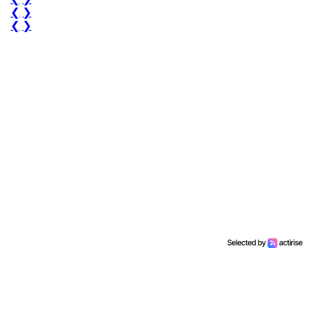
❮
❯
❮
❯