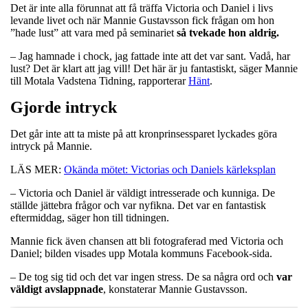
Det är inte alla förunnat att få träffa Victoria och Daniel i livs
levande livet och när Mannie Gustavsson fick frågan om hon
”hade lust” att vara med på seminariet
så tvekade hon aldrig.
– Jag hamnade i chock, jag fattade inte att det var sant. Vadå, har
lust? Det är klart att jag vill! Det här är ju fantastiskt, säger Mannie
till Motala Vadstena Tidning, rapporterar
Hänt
.
Gjorde intryck
Det går inte att ta miste på att kronprinsessparet lyckades göra
intryck på Mannie.
LÄS MER:
Okända mötet: Victorias och Daniels kärleksplan
– Victoria och Daniel är väldigt intresserade och kunniga. De
ställde jättebra frågor och var nyfikna. Det var en fantastisk
eftermiddag, säger hon till tidningen.
Mannie fick även chansen att bli fotograferad med Victoria och
Daniel; bilden visades upp Motala kommuns Facebook-sida.
– De tog sig tid och det var ingen stress. De sa några ord och
var
väldigt avslappnade
, konstaterar Mannie Gustavsson.