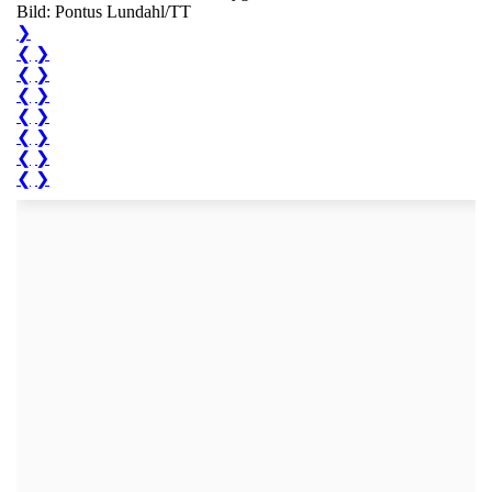
Bild: Pontus Lundahl/TT
❯
❮
❯
❮
❯
❮
❯
❮
❯
❮
❯
❮
❯
❮
❯