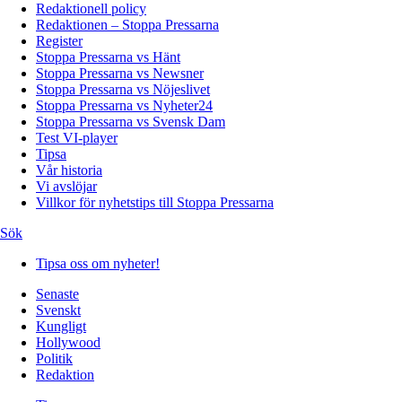
Redaktionell policy
Redaktionen – Stoppa Pressarna
Register
Stoppa Pressarna vs Hänt
Stoppa Pressarna vs Newsner
Stoppa Pressarna vs Nöjeslivet
Stoppa Pressarna vs Nyheter24
Stoppa Pressarna vs Svensk Dam
Test VI-player
Tipsa
Vår historia
Vi avslöjar
Villkor för nyhetstips till Stoppa Pressarna
Sök
Tipsa oss om nyheter!
Senaste
Svenskt
Kungligt
Hollywood
Politik
Redaktion