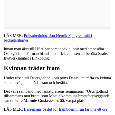
LÄS MER:
Polisutredning: Jon Henrik Fjällgren mitt i
bedrägerihärva
Innan man åker till USA har paret dock hunnit med att besöka
Östergötland där man bland annat fick chansen att besöka Saabs
flygverksamhet i Linköping.
Kvinnan träder fram
Under resan till Östergötland kom prins Daniel att träffa en kvinna
som nu väljer att träda fram och berätta.
Det var i samband med länsstyrelsens seminarium ”Östergötland
tillsammans mot brott” som Motala kommuns brottsförebyggande
samordnare
Mannie
Gustavsson
, 66, var på plats.
LÄS MER:
Lassemans beslut för framtiden: Frun får inte ett öre