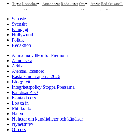
Tipsa
Kontakta
Annonsera
Redaktion
Om
Arkiv
Redaktionell
oss
oss
policy
Senaste
Svenskt
Kungligt
Hollywood
Politik
Redaktion
Allmänna villkor för Premium
Annonsera
Arkiv
Återställ lösenord
Bästa kändissajterna 2026
Bloggnytt
Integritetspolicy Stoppa Pressarna
Kändisar A-Ö
Kontakta oss
Logga in
Mitt konto
Native
Nyheter om kungligheter och kändisar
Nyhetsbrev
Om oss