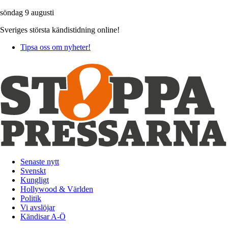
söndag 9 augusti
Sveriges största kändistidning online!
Tipsa oss om nyheter!
Senaste nytt
Svenskt
Kungligt
Hollywood & Världen
Politik
Vi avslöjar
Kändisar A-Ö