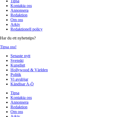
Tipsa
Kontakta oss
Annonsera
Redaktion
Om oss
Arkiv
Redaktionell policy
Har du ett nyhetstips?
Tipsa oss!
Senaste nytt
Svenskt
Kungligt
Hollywood & Världen
Politik
Vi avslöjar
Kändisar A-Ö
Tipsa
Kontakta oss
Annonsera
Redaktion
Om oss
Arkiv