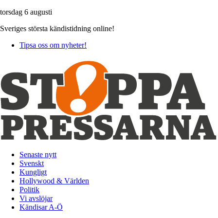
torsdag 6 augusti
Sveriges största kändistidning online!
Tipsa oss om nyheter!
Senaste nytt
Svenskt
Kungligt
Hollywood & Världen
Politik
Vi avslöjar
Kändisar A-Ö