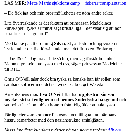
LÄS MER:
Mette-Martis sjukdomskamp – riskerar transplantation
– Då fick jag och min bror möjligheter att göra andra saker.
Lite överraskande är det faktum att prinsessan Madeleines
kunskaper i tyska är minst sagt bristfälliga – det visar sig att hon
bara förstår ”några ord”.
Med tanke på att drottning
Silvia
, 81, är född och uppvuxen i
Tyskland är det lite förvånande, men det finns en förklaring:
– Jag förstår. Jag pratar inte så bra, men jag förstår helt okej.
Mamma pratade inte tyska med oss, säger prinsessan Madeleine
till RTL.
Chris O’Neill talar dock bra tyska så kanske han får rollen som
sambandsofficer med det schweiziska bolaget Weleda.
Amerikanens mor,
Eva
O’Neill
, 83, har
uppfostrat sin son
mycket strikt i enlighet med hennes Sudettyska bakgrund
och
sannolikt har hon tubbat honom från tidig ålder att tala tyska.
Färdigheter som kommer finansmannen till gagn nu när hans
hustru samarbetar med den nazianstrukna sminkjätten.
Missa inte flera kungliga nyheter på vår stora succésajt
Allt om