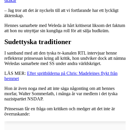
skakar
– Jag tror att det är nyckeln till att vi fortfarande har ett lyckligt
äktenskap.
Hennes samarbete med Weleda är hårt kritiserat liksom det faktum
att hon nu utnyttjar sin kungliga roll för att sälja hudkräm.
Sudettyska traditioner
I samband med att den tyska tv-kanalen RTL intervjuar henne
reflekterar prinsessan kring all kritik, hon undviker dock att nämna
Weledas samarbete med SS under andra världskriget.
LÄS MER:
Efter spritbilderna på Chris: Madeleines flykt från
hemmet
Hon är även noga med att inte säga någonting om att hennes
morfar, Walter Sommerlath, i många år var medlem i det tyska
nazistpartiet NSDAP.
Prinsessan får en fråga om kritiken och medger att det inte är
överraskande: