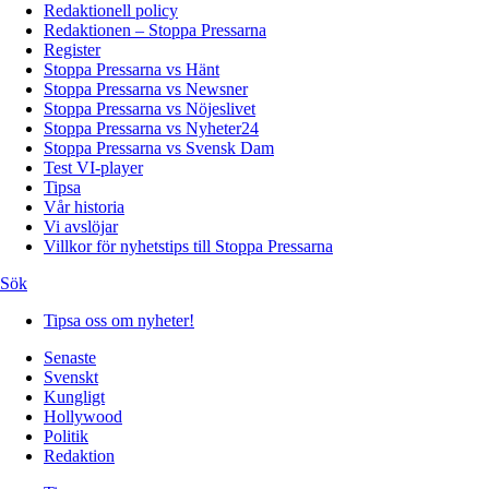
Redaktionell policy
Redaktionen – Stoppa Pressarna
Register
Stoppa Pressarna vs Hänt
Stoppa Pressarna vs Newsner
Stoppa Pressarna vs Nöjeslivet
Stoppa Pressarna vs Nyheter24
Stoppa Pressarna vs Svensk Dam
Test VI-player
Tipsa
Vår historia
Vi avslöjar
Villkor för nyhetstips till Stoppa Pressarna
Sök
Tipsa oss om nyheter!
Senaste
Svenskt
Kungligt
Hollywood
Politik
Redaktion