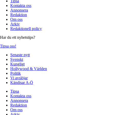
Tipsa
Kontakta oss
Annonsera
Redaktion
Om oss
Arkiv
Redaktionell policy
Har du ett nyhetstips?
Tipsa oss!
Senaste nytt
Svenskt
Kungligt
Hollywood & Världen
Politik
Vi avslöjar
Kändisar A-Ö
Tipsa
Kontakta oss
Annonsera
Redaktion
Om oss
Arkiv