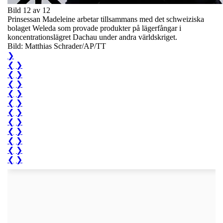
Bild 12 av 12
Prinsessan Madeleine arbetar tillsammans med det schweiziska
bolaget Weleda som provade produkter på lägerfångar i
koncentrationslägret Dachau under andra världskriget.
Bild: Matthias Schrader/AP/TT
❯
❮
❯
❮
❯
❮
❯
❮
❯
❮
❯
❮
❯
❮
❯
❮
❯
❮
❯
❮
❯
❮
❯