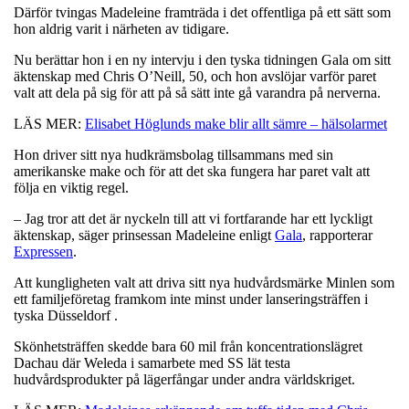
Därför tvingas Madeleine framträda i det offentliga på ett sätt som
hon aldrig varit i närheten av tidigare.
Nu berättar hon i en ny intervju i den tyska tidningen Gala om sitt
äktenskap med Chris O’Neill, 50, och hon avslöjar varför paret
valt att dela på sig för att på så sätt inte gå varandra på nerverna.
LÄS MER:
Elisabet Höglunds make blir allt sämre – hälsolarmet
Hon driver sitt nya hudkrämsbolag tillsammans med sin
amerikanske make och för att det ska fungera har paret valt att
följa en viktig regel.
– Jag tror att det är nyckeln till att vi fortfarande har ett lyckligt
äktenskap, säger prinsessan Madeleine enligt
Gala
, rapporterar
Expressen
.
Att kungligheten valt att driva sitt nya hudvårdsmärke Minlen som
ett familjeföretag framkom inte minst under lanseringsträffen i
tyska Düsseldorf .
Skönhetsträffen skedde bara 60 mil från koncentrationslägret
Dachau där Weleda i samarbete med SS lät testa
hudvårdsprodukter på lägerfångar under andra världskriget.