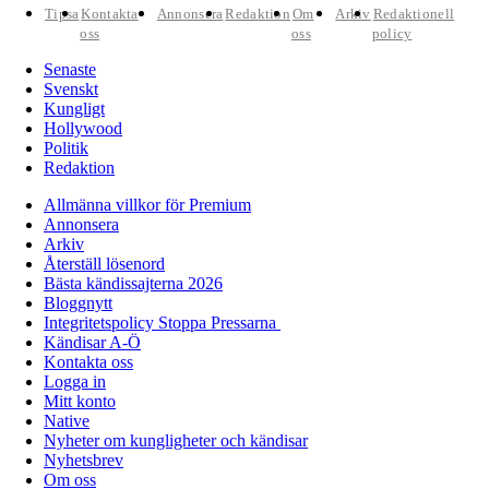
Tipsa
Kontakta
Annonsera
Redaktion
Om
Arkiv
Redaktionell
oss
oss
policy
Senaste
Svenskt
Kungligt
Hollywood
Politik
Redaktion
Allmänna villkor för Premium
Annonsera
Arkiv
Återställ lösenord
Bästa kändissajterna 2026
Bloggnytt
Integritetspolicy Stoppa Pressarna
Kändisar A-Ö
Kontakta oss
Logga in
Mitt konto
Native
Nyheter om kungligheter och kändisar
Nyhetsbrev
Om oss