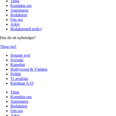
Tipsa
Kontakta oss
Annonsera
Redaktion
Om oss
Arkiv
Redaktionell policy
Har du ett nyhetstips?
Tipsa oss!
Senaste nytt
Svenskt
Kungligt
Hollywood & Världen
Politik
Vi avslöjar
Kändisar A-Ö
Tipsa
Kontakta oss
Annonsera
Redaktion
Om oss
Arkiv