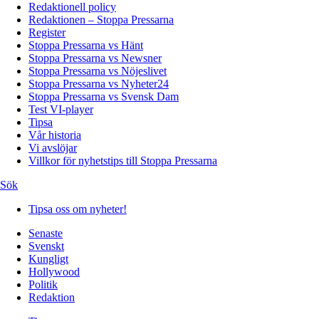
Redaktionell policy
Redaktionen – Stoppa Pressarna
Register
Stoppa Pressarna vs Hänt
Stoppa Pressarna vs Newsner
Stoppa Pressarna vs Nöjeslivet
Stoppa Pressarna vs Nyheter24
Stoppa Pressarna vs Svensk Dam
Test VI-player
Tipsa
Vår historia
Vi avslöjar
Villkor för nyhetstips till Stoppa Pressarna
Sök
Tipsa oss om nyheter!
Senaste
Svenskt
Kungligt
Hollywood
Politik
Redaktion