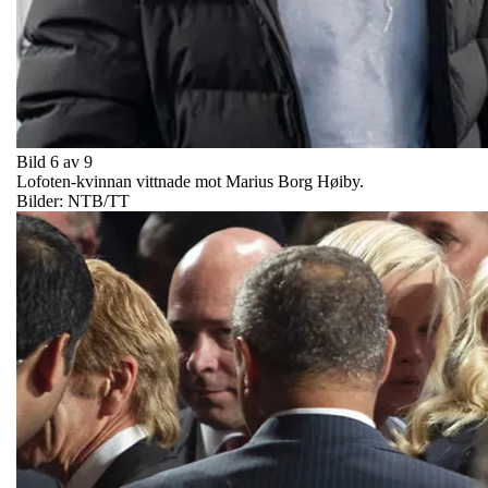
Bild 6 av 9
Lofoten-kvinnan vittnade mot Marius Borg Høiby.
Bilder: NTB/TT