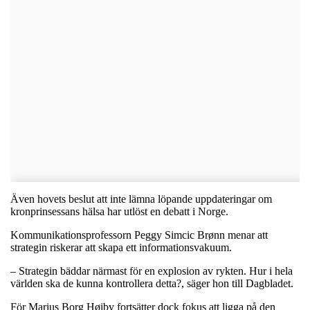
Även hovets beslut att inte lämna löpande uppdateringar om
kronprinsessans hälsa har utlöst en debatt i Norge.
Kommunikationsprofessorn Peggy Simcic Brønn menar att
strategin riskerar att skapa ett informationsvakuum.
– Strategin bäddar närmast för en explosion av rykten. Hur i hela
världen ska de kunna kontrollera detta?, säger hon till Dagbladet.
För Marius Borg Høiby fortsätter dock fokus att ligga på den