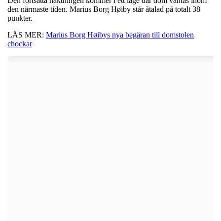
Den fortsatta häktningen kommer i ett läge där dom väntas inom
den närmaste tiden. Marius Borg Høiby står åtalad på totalt 38
punkter.
LÄS MER:
Marius Borg Høibys nya begäran till domstolen
chockar