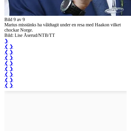
Bild 9 av 9
Marius misstänks ha våldtagit under en resa med Haakon vilket
chockar Norge.
Bild: Lise Åserud/NTB/TT
❯
❮
❯
❮
❯
❮
❯
❮
❯
❮
❯
❮
❯
❮
❯
❮
❯