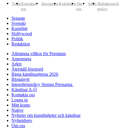
Tipsa
Kontakta
Annonsera
Redaktion
Om
Arkiv
Redaktionell
oss
oss
policy
Senaste
Svenskt
Kungligt
Hollywood
Politik
Redaktion
Allmänna villkor för Premium
Annonsera
Arkiv
Återställ lösenord
Bästa kändissajterna 2026
Bloggnytt
Integritetspolicy Stoppa Pressarna
Kändisar A-Ö
Kontakta oss
Logga in
Mitt konto
Native
Nyheter om kungligheter och kändisar
Nyhetsbrev
Om oss