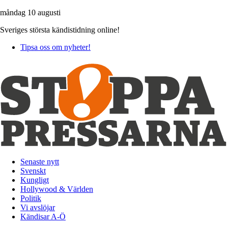
måndag 10 augusti
Sveriges största kändistidning online!
Tipsa oss om nyheter!
Senaste nytt
Svenskt
Kungligt
Hollywood & Världen
Politik
Vi avslöjar
Kändisar A-Ö