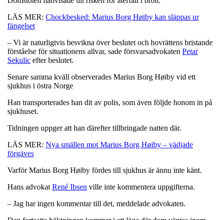
Domstolen hänvisade till risken för återfall i brott.
LÄS MER:
Chockbesked: Marius Borg Høiby kan släppas ur
fängelset
– Vi är naturligtvis besvikna över beslutet och hovrättens bristande
förståelse för situationens allvar, sade försvarsadvokaten
Petar
Sekulic
efter beslutet.
Senare samma kväll observerades Marius Borg Høiby vid ett
sjukhus i östra Norge
Han transporterades han dit av polis, som även följde honom in på
sjukhuset.
Tidningen uppger att han därefter tillbringade natten där.
LÄS MER:
Nya smällen mot Marius Borg Høiby – vädjade
förgäves
Varför Marius Borg Høiby fördes till sjukhus är ännu inte känt.
Hans advokat
René Ibsen
ville inte kommentera uppgifterna.
– Jag har ingen kommentar till det, meddelade advokaten.