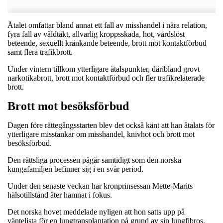
Åtalet omfattar bland annat ett fall av misshandel i nära relation,
fyra fall av våldtäkt, allvarlig kroppsskada, hot, vårdslöst
beteende, sexuellt kränkande beteende, brott mot kontaktförbud
samt flera trafikbrott.
Under vintern tillkom ytterligare åtalspunkter, däribland grovt
narkotikabrott, brott mot kontaktförbud och fler trafikrelaterade
brott.
Brott mot besöksförbud
Dagen före rättegångsstarten blev det också känt att han åtalats för
ytterligare misstankar om misshandel, knivhot och brott mot
besöksförbud.
Den rättsliga processen pågår samtidigt som den norska
kungafamiljen befinner sig i en svår period.
Under den senaste veckan har kronprinsessan Mette-Marits
hälsotillstånd åter hamnat i fokus.
Det norska hovet meddelade nyligen att hon satts upp på
väntelista för en lungtransplantation på grund av sin lungfibros.