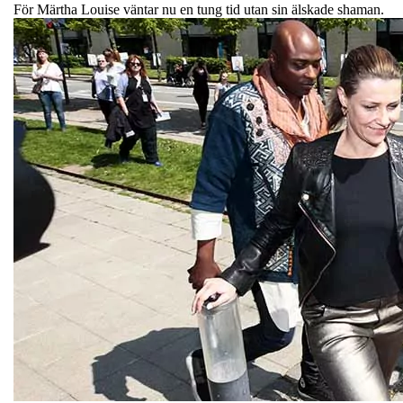
För Märtha Louise väntar nu en tung tid utan sin älskade shaman.