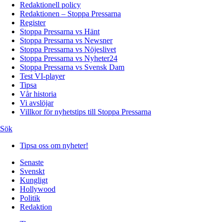
Redaktionell policy
Redaktionen – Stoppa Pressarna
Register
Stoppa Pressarna vs Hänt
Stoppa Pressarna vs Newsner
Stoppa Pressarna vs Nöjeslivet
Stoppa Pressarna vs Nyheter24
Stoppa Pressarna vs Svensk Dam
Test VI-player
Tipsa
Vår historia
Vi avslöjar
Villkor för nyhetstips till Stoppa Pressarna
Sök
Tipsa oss om nyheter!
Senaste
Svenskt
Kungligt
Hollywood
Politik
Redaktion