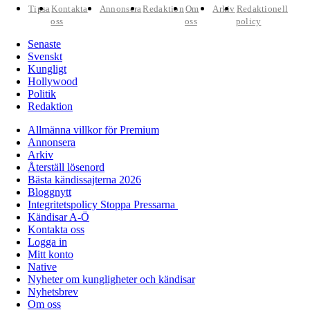
Tipsa
Kontakta
Annonsera
Redaktion
Om
Arkiv
Redaktionell
oss
oss
policy
Senaste
Svenskt
Kungligt
Hollywood
Politik
Redaktion
Allmänna villkor för Premium
Annonsera
Arkiv
Återställ lösenord
Bästa kändissajterna 2026
Bloggnytt
Integritetspolicy Stoppa Pressarna
Kändisar A-Ö
Kontakta oss
Logga in
Mitt konto
Native
Nyheter om kungligheter och kändisar
Nyhetsbrev
Om oss