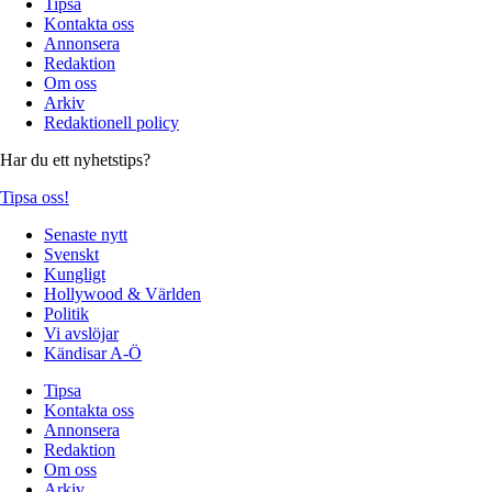
Tipsa
Kontakta oss
Annonsera
Redaktion
Om oss
Arkiv
Redaktionell policy
Har du ett nyhetstips?
Tipsa oss!
Senaste nytt
Svenskt
Kungligt
Hollywood & Världen
Politik
Vi avslöjar
Kändisar A-Ö
Tipsa
Kontakta oss
Annonsera
Redaktion
Om oss
Arkiv