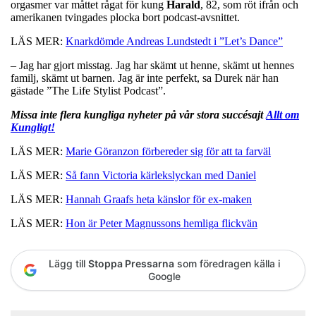
orgasmer var måttet rågat för kung
Harald
, 82, som röt ifrån och
amerikanen tvingades plocka bort podcast-avsnittet.
LÄS MER:
Knarkdömde Andreas Lundstedt i ”Let’s Dance”
– Jag har gjort misstag. Jag har skämt ut henne, skämt ut hennes
familj, skämt ut barnen. Jag är inte perfekt, sa Durek när han
gästade ”The Life Stylist Podcast”.
Missa inte flera kungliga nyheter på vår stora succésajt
Allt om
Kungligt!
LÄS MER:
Marie Göranzon förbereder sig för att ta farväl
LÄS MER:
Så fann Victoria kärlekslyckan med Daniel
LÄS MER:
Hannah Graafs heta känslor för ex-maken
LÄS MER:
Hon är Peter Magnussons hemliga flickvän
Lägg till
Stoppa Pressarna
som föredragen källa i
Google