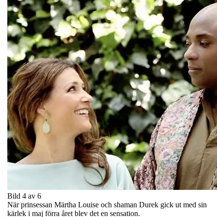
Bild 4 av 6
När prinsessan Märtha Louise och shaman Durek gick ut med sin
kärlek i maj förra året blev det en sensation.