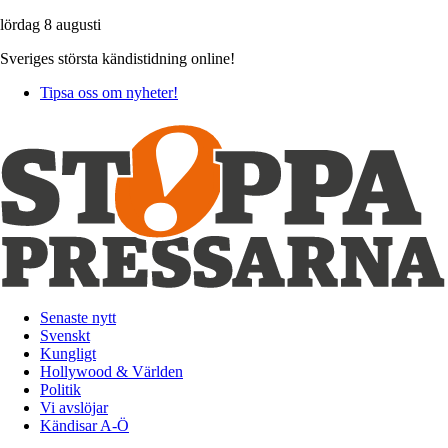
lördag 8 augusti
Sveriges största kändistidning online!
Tipsa oss om nyheter!
Senaste nytt
Svenskt
Kungligt
Hollywood & Världen
Politik
Vi avslöjar
Kändisar A-Ö