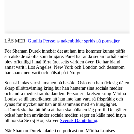
LÄS MER:
Gunilla Perssons nakenbilder sprids på porrsajter
För Shaman Durek innebär det att han inte kommer kunna träffa
sin älskade så ofta som tidigare. Paret har ända sedan förhållandet
blev offentligt i maj förra året setts världen över. De har bland
annat varit i Los Angeles, New York och London och dessutom
har shamanen varit och hälsat på i Norge.
Senast i julas var shamanen på besök i Oslo och han fick sig då en
skarp tillrättavisning kring hur han hanterar sina sociala medier
och andra medie-framträdanden. Personer i kretsen kring Märtha
Louise sa till amerikanen att han inte kan vara så frispråkig och
synas för mycket när han är tillsammans med en kunglighet.
– Durek ska ha fått höra att han ska hålla en låg profil. Det gäller
också hur han använder sociala medier, säger en källa med insyn
till norska Se og Hör, skriver
Svensk Damtidning
.
När Shaman Durek talade i en podcast om Märtha Louises