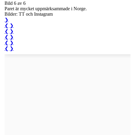
Bild 6 av 6
Paret är mycket uppmärksammade i Norge.
Bilder: TT och Instagram
❯
❮
❯
❮
❯
❮
❯
❮
❯
❮
❯