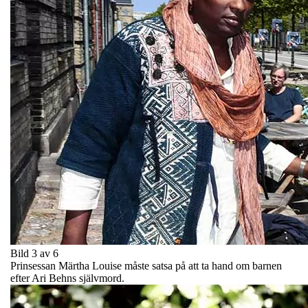
Bild 3 av 6
Prinsessan Märtha Louise måste satsa på att ta hand om barnen
efter Ari Behns självmord.