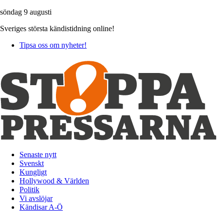
söndag 9 augusti
Sveriges största kändistidning online!
Tipsa oss om nyheter!
Senaste nytt
Svenskt
Kungligt
Hollywood & Världen
Politik
Vi avslöjar
Kändisar A-Ö