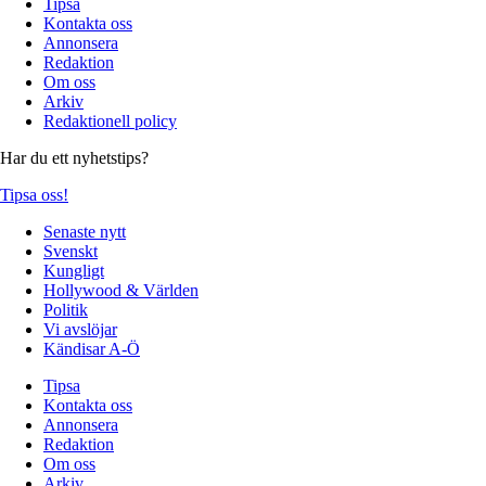
Tipsa
Kontakta oss
Annonsera
Redaktion
Om oss
Arkiv
Redaktionell policy
Har du ett nyhetstips?
Tipsa oss!
Senaste nytt
Svenskt
Kungligt
Hollywood & Världen
Politik
Vi avslöjar
Kändisar A-Ö
Tipsa
Kontakta oss
Annonsera
Redaktion
Om oss
Arkiv