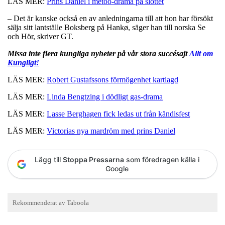
LÄS MER:
Prins Daniel i metoo-drama på slottet
– Det är kanske också en av anledningarna till att hon har försökt
sälja sitt lantställe Boksberg på Hankø, säger han till norska Se
och Hör, skriver GT.
Missa inte flera kungliga nyheter på vår stora succésajt
Allt om
Kungligt!
LÄS MER:
Robert Gustafssons förmögenhet kartlagd
LÄS MER:
Linda Bengtzing i dödligt gas-drama
LÄS MER:
Lasse Berghagen fick ledas ut från kändisfest
LÄS MER:
Victorias nya mardröm med prins Daniel
Lägg till
Stoppa Pressarna
som föredragen källa i
Google