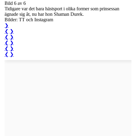
Bild 6 av 6
Tidigare var det bara hästsport i olika former som prinsessan
ägnade sig åt, nu har hon Shaman Durek.
Bilder: TT och Instagram
❯
❮
❯
❮
❯
❮
❯
❮
❯
❮
❯