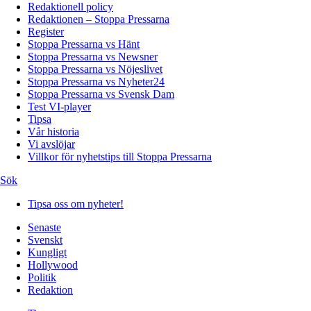
Redaktionell policy
Redaktionen – Stoppa Pressarna
Register
Stoppa Pressarna vs Hänt
Stoppa Pressarna vs Newsner
Stoppa Pressarna vs Nöjeslivet
Stoppa Pressarna vs Nyheter24
Stoppa Pressarna vs Svensk Dam
Test VI-player
Tipsa
Vår historia
Vi avslöjar
Villkor för nyhetstips till Stoppa Pressarna
Sök
Tipsa oss om nyheter!
Senaste
Svenskt
Kungligt
Hollywood
Politik
Redaktion