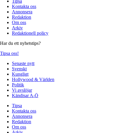
Tipsa
Kontakta oss
Annonsera
Redaktion
Om oss
Arkiv
Redaktionell policy
Har du ett nyhetstips?
Tipsa oss!
Senaste nytt
Svenskt
Kungligt
Hollywood & Världen
Politik
Vi avslöjar
Kändisar A-Ö
Tipsa
Kontakta oss
Annonsera
Redaktion
Om oss
Arkiv