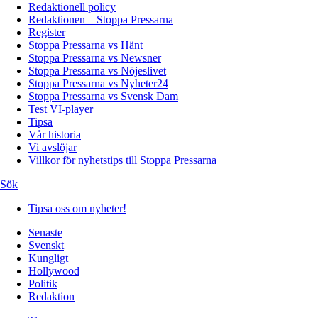
Redaktionell policy
Redaktionen – Stoppa Pressarna
Register
Stoppa Pressarna vs Hänt
Stoppa Pressarna vs Newsner
Stoppa Pressarna vs Nöjeslivet
Stoppa Pressarna vs Nyheter24
Stoppa Pressarna vs Svensk Dam
Test VI-player
Tipsa
Vår historia
Vi avslöjar
Villkor för nyhetstips till Stoppa Pressarna
Sök
Tipsa oss om nyheter!
Senaste
Svenskt
Kungligt
Hollywood
Politik
Redaktion