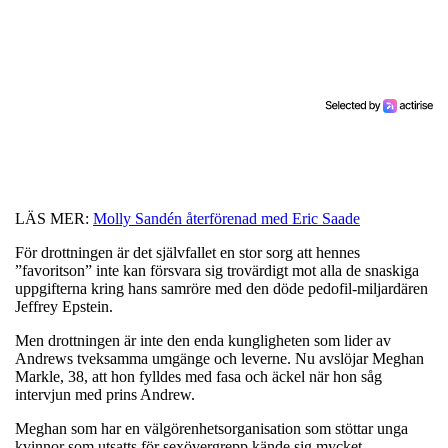
LÄS MER:
Molly Sandén återförenad med Eric Saade
För drottningen är det självfallet en stor sorg att hennes
”favoritson” inte kan försvara sig trovärdigt mot alla de snaskiga
uppgifterna kring hans samröre med den döde pedofil-miljardären
Jeffrey Epstein.
Men drottningen är inte den enda kungligheten som lider av
Andrews tveksamma umgänge och leverne. Nu avslöjar Meghan
Markle, 38, att hon fylldes med fasa och äckel när hon såg
intervjun med prins Andrew.
Meghan som har en välgörenhetsorganisation som stöttar unga
kvinnor som utsatts för sexövergrepp kände sig mycket