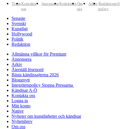
Tipsa
Kontakta
Annonsera
Redaktion
Om
Arkiv
Redaktionell
oss
oss
policy
Senaste
Svenskt
Kungligt
Hollywood
Politik
Redaktion
Allmänna villkor för Premium
Annonsera
Arkiv
Återställ lösenord
Bästa kändissajterna 2026
Bloggnytt
Integritetspolicy Stoppa Pressarna
Kändisar A-Ö
Kontakta oss
Logga in
Mitt konto
Native
Nyheter om kungligheter och kändisar
Nyhetsbrev
Om oss