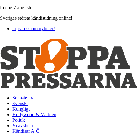
fredag 7 augusti
Sveriges största kändistidning online!
Tipsa oss om nyheter!
Senaste nytt
Svenskt
Kungligt
Hollywood & Världen
Politik
Vi avslöjar
Kändisar A-Ö