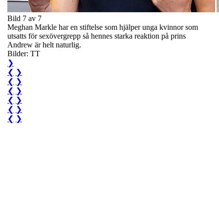
Bild 7 av 7
Meghan Markle har en stiftelse som hjälper unga kvinnor som
utsatts för sexövergrepp så hennes starka reaktion på prins
Andrew är helt naturlig.
Bilder: TT
❯
❮
❯
❮
❯
❮
❯
❮
❯
❮
❯
❮
❯