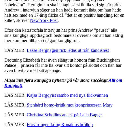
”obekväm”. Hertiginnan ska ha tagit särskilt illa vid sig när prins
Andrew i intervjun säger att han hade kommit ihåg om han hade
haft sex med en 17-årig flicka då ”det är en positiv handling för en
kille”, skriver
New York Post
.
Efter den katastrofala intervjun har prins Andrew ”pausat” alla
sina kungliga uppdrag och bedömare är överens om att han aldrig
mer kommer tillbaka i någon kunglig roll.
LÄS MER:
Lasse Berghagen fick ledas ut från kändisfest
Drottning Elizabeth har även slängt ut honom från Buckingham
Palace – prinsen får inte ha kvar sitt kontor på slottet och han har
även blivit av med sitt apanage.
Missa inte flera kungliga nyheter på vår stora succésajt
Allt om
Kungligt!
LÄS MER:
Kajsa Bergqvist sambo med nya flickvännen
LÄS MER:
Stenhård homo-kritik mot kronprinsessan Mary
LÄS MER:
Christina Schollins attack på Laila Bagge
LÄS MER:
Förvirringen kring Ronaldos bröllop