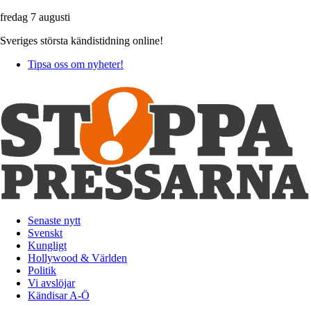
fredag 7 augusti
Sveriges största kändistidning online!
Tipsa oss om nyheter!
Senaste nytt
Svenskt
Kungligt
Hollywood & Världen
Politik
Vi avslöjar
Kändisar A-Ö