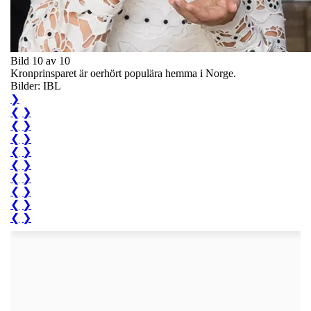
Bild 10 av 10
Kronprinsparet är oerhört populära hemma i Norge.
Bilder: IBL
❯
❮
❯
❮
❯
❮
❯
❮
❯
❮
❯
❮
❯
❮
❯
❮
❯
❮
❯