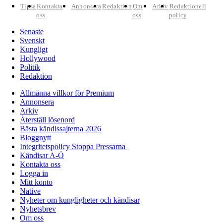
Tipsa
Kontakta
Annonsera
Redaktion
Om
Arkiv
Redaktionell
oss
oss
policy
Senaste
Svenskt
Kungligt
Hollywood
Politik
Redaktion
Allmänna villkor för Premium
Annonsera
Arkiv
Återställ lösenord
Bästa kändissajterna 2026
Bloggnytt
Integritetspolicy Stoppa Pressarna
Kändisar A-Ö
Kontakta oss
Logga in
Mitt konto
Native
Nyheter om kungligheter och kändisar
Nyhetsbrev
Om oss