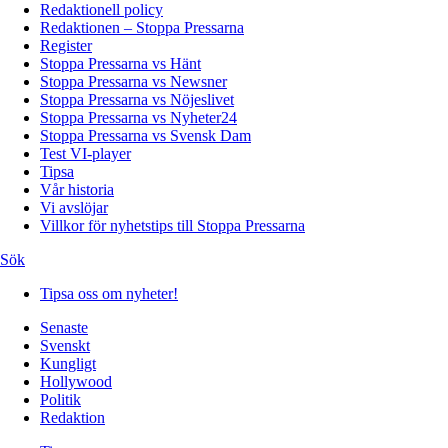
Redaktionell policy
Redaktionen – Stoppa Pressarna
Register
Stoppa Pressarna vs Hänt
Stoppa Pressarna vs Newsner
Stoppa Pressarna vs Nöjeslivet
Stoppa Pressarna vs Nyheter24
Stoppa Pressarna vs Svensk Dam
Test VI-player
Tipsa
Vår historia
Vi avslöjar
Villkor för nyhetstips till Stoppa Pressarna
Sök
Tipsa oss om nyheter!
Senaste
Svenskt
Kungligt
Hollywood
Politik
Redaktion