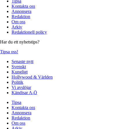
Tipsa
Kontakta oss
Annonsera
Redaktion
Om oss
Arkiv
Redaktionell policy
Har du ett nyhetstips?
Tipsa oss!
Senaste nytt
Svenskt
Kungligt
Hollywood & Världen
Politik
Vi avslöjar
Kändisar A-Ö
Tipsa
Kontakta oss
Annonsera
Redaktion
Om oss
Arkiv