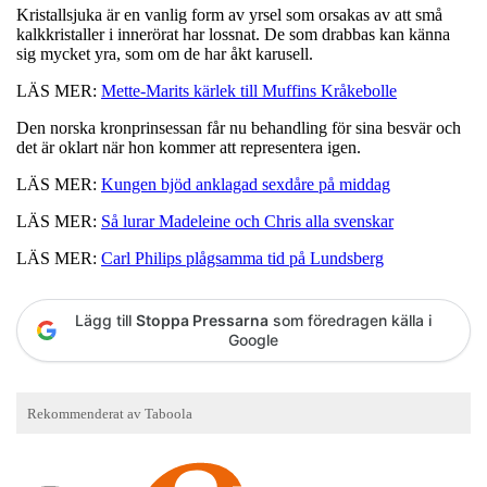
Kristallsjuka är en vanlig form av yrsel som orsakas av att små
kalkkristaller i innerörat har lossnat. De som drabbas kan känna
sig mycket yra, som om de har åkt karusell.
LÄS MER:
Mette-Marits kärlek till Muffins Kråkebolle
Den norska kronprinsessan får nu behandling för sina besvär och
det är oklart när hon kommer att representera igen.
LÄS MER:
Kungen bjöd anklagad sexdåre på middag
LÄS MER:
Så lurar Madeleine och Chris alla svenskar
LÄS MER:
Carl Philips plågsamma tid på Lundsberg
Lägg till
Stoppa Pressarna
som föredragen källa i
Google