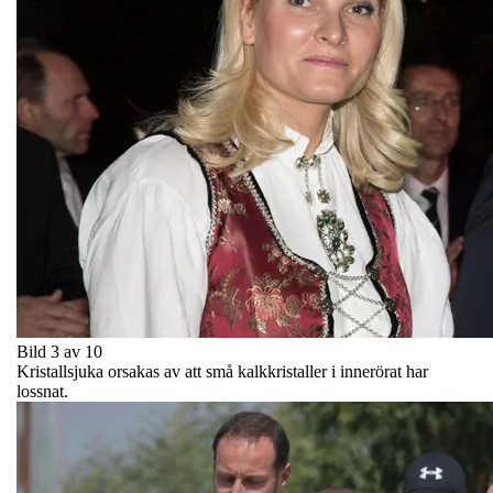
Bild 3 av 10
Kristallsjuka orsakas av att små kalkkristaller i innerörat har
lossnat.