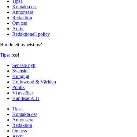
Tipsa
Kontakta oss
Annonsera
Redaktion
Om oss
Arkiv
Redaktionell policy
Har du ett nyhetstips?
Tipsa oss!
Senaste nytt
Svenskt
Kungligt
Hollywood & Världen
Politik
Vi avslöjar
Kändisar A-Ö
Tipsa
Kontakta oss
Annonsera
Redaktion
Om oss
Arkiv