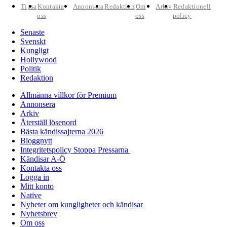
Tipsa
Kontakta
Annonsera
Redaktion
Om
Arkiv
Redaktionell
oss
oss
policy
Senaste
Svenskt
Kungligt
Hollywood
Politik
Redaktion
Allmänna villkor för Premium
Annonsera
Arkiv
Återställ lösenord
Bästa kändissajterna 2026
Bloggnytt
Integritetspolicy Stoppa Pressarna
Kändisar A-Ö
Kontakta oss
Logga in
Mitt konto
Native
Nyheter om kungligheter och kändisar
Nyhetsbrev
Om oss