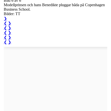
Bild 6 av 6
Modellprinsen och hans Benedikte pluggar båda på Copenhagen
Business School.
Bilder: TT
❯
❮
❯
❮
❯
❮
❯
❮
❯
❮
❯