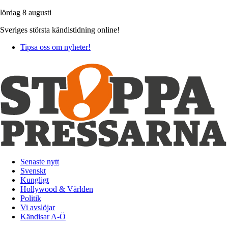
lördag 8 augusti
Sveriges största kändistidning online!
Tipsa oss om nyheter!
Senaste nytt
Svenskt
Kungligt
Hollywood & Världen
Politik
Vi avslöjar
Kändisar A-Ö