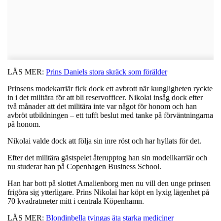
LÄS MER:
Prins Daniels stora skräck som förälder
Prinsens modekarriär fick dock ett avbrott när kungligheten ryckte
in i det militära för att bli reservofficer. Nikolai insåg dock efter
två månader att det militära inte var något för honom och han
avbröt utbildningen – ett tufft beslut med tanke på förväntningarna
på honom.
Nikolai valde dock att följa sin inre röst och har hyllats för det.
Efter det militära gästspelet återupptog han sin modellkarriär och
nu studerar han på Copenhagen Business School.
Han har bott på slottet Amalienborg men nu vill den unge prinsen
frigöra sig ytterligare. Prins Nikolai har köpt en lyxig lägenhet på
70 kvadratmeter mitt i centrala Köpenhamn.
LÄS MER:
Blondinbella tvingas äta starka mediciner