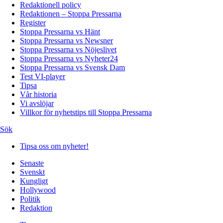
Redaktionell policy
Redaktionen – Stoppa Pressarna
Register
Stoppa Pressarna vs Hänt
Stoppa Pressarna vs Newsner
Stoppa Pressarna vs Nöjeslivet
Stoppa Pressarna vs Nyheter24
Stoppa Pressarna vs Svensk Dam
Test VI-player
Tipsa
Vår historia
Vi avslöjar
Villkor för nyhetstips till Stoppa Pressarna
Sök
Tipsa oss om nyheter!
Senaste
Svenskt
Kungligt
Hollywood
Politik
Redaktion