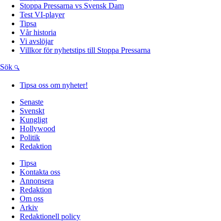
Stoppa Pressarna vs Svensk Dam
Test VI-player
Tipsa
Vår historia
Vi avslöjar
Villkor för nyhetstips till Stoppa Pressarna
Sök
Tipsa oss om nyheter!
Senaste
Svenskt
Kungligt
Hollywood
Politik
Redaktion
Tipsa
Kontakta oss
Annonsera
Redaktion
Om oss
Arkiv
Redaktionell policy