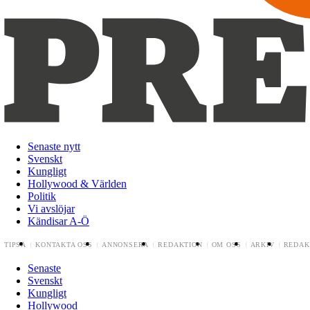
Senaste nytt
Svenskt
Kungligt
Hollywood & Världen
Politik
Vi avslöjar
Kändisar A-Ö
TIPSA
KONTAKTA OSS
ANNONSERA
REDAKTION
OM OSS
ARKIV
REDAK
Senaste
Svenskt
Kungligt
Hollywood