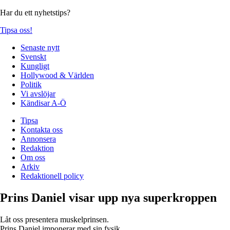
Har du ett nyhetstips?
Tipsa oss!
Senaste nytt
Svenskt
Kungligt
Hollywood & Världen
Politik
Vi avslöjar
Kändisar A-Ö
Tipsa
Kontakta oss
Annonsera
Redaktion
Om oss
Arkiv
Redaktionell policy
Prins Daniel visar upp nya superkroppen
Låt oss presentera muskelprinsen.
Prins Daniel imponerar med sin fysik.