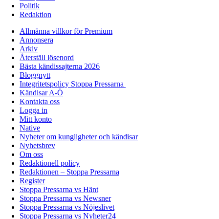
Politik
Redaktion
Allmänna villkor för Premium
Annonsera
Arkiv
Återställ lösenord
Bästa kändissajterna 2026
Bloggnytt
Integritetspolicy Stoppa Pressarna
Kändisar A-Ö
Kontakta oss
Logga in
Mitt konto
Native
Nyheter om kungligheter och kändisar
Nyhetsbrev
Om oss
Redaktionell policy
Redaktionen – Stoppa Pressarna
Register
Stoppa Pressarna vs Hänt
Stoppa Pressarna vs Newsner
Stoppa Pressarna vs Nöjeslivet
Stoppa Pressarna vs Nyheter24