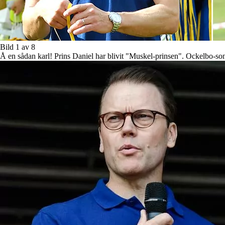
Bild 1 av 8
Å en sådan karl! Prins Daniel har blivit "Muskel-prinsen". Ockelbo-so