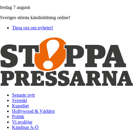
fredag 7 augusti
Sveriges största kändistidning online!
Tipsa oss om nyheter!
Senaste nytt
Svenskt
Kungligt
Hollywood & Världen
Politik
Vi avslöjar
Kändisar A-Ö