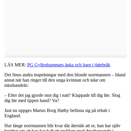
LÄS MER:
PG Gyllenhammars änka och barn i jättebråk
Det finns andra inspelningar med den blonde norrmannen – bland
annat när han ringer till den unga kvinnan och talar om
misshandeln:
– Efter det jag gjorde mot dig i natt? Klappade till dig lite. Slog
dig lite med öppen hand? Va?
Just nu uppges Marius Borg Høiby befinna sig på rehab i
England.
Hur länge norrmannen blir kvar där återstår att se, han har själv
berättat om att han har haft ett problem med drogberoende i