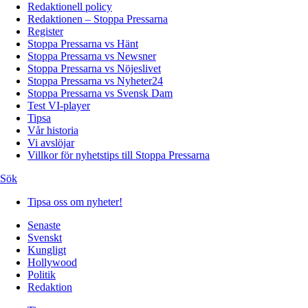
Redaktionell policy
Redaktionen – Stoppa Pressarna
Register
Stoppa Pressarna vs Hänt
Stoppa Pressarna vs Newsner
Stoppa Pressarna vs Nöjeslivet
Stoppa Pressarna vs Nyheter24
Stoppa Pressarna vs Svensk Dam
Test VI-player
Tipsa
Vår historia
Vi avslöjar
Villkor för nyhetstips till Stoppa Pressarna
Sök
Tipsa oss om nyheter!
Senaste
Svenskt
Kungligt
Hollywood
Politik
Redaktion