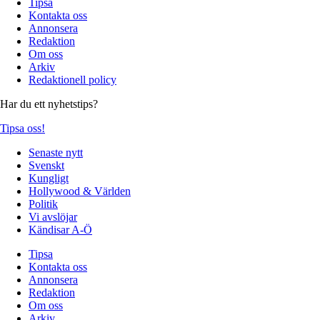
Tipsa
Kontakta oss
Annonsera
Redaktion
Om oss
Arkiv
Redaktionell policy
Har du ett nyhetstips?
Tipsa oss!
Senaste nytt
Svenskt
Kungligt
Hollywood & Världen
Politik
Vi avslöjar
Kändisar A-Ö
Tipsa
Kontakta oss
Annonsera
Redaktion
Om oss
Arkiv