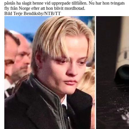
påstås ha slagit henne vid upprepade tillfällen. Nu har hon tvingats
fly från Norge efter att hon blivit mordhotad.
Bild Terje Bendiksby/NTB/TT