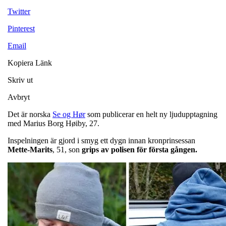
Twitter
Pinterest
Email
Kopiera Länk
Skriv ut
Avbryt
Det är norska
Se og Hør
som publicerar en helt ny ljudupptagning
med Marius Borg Høiby, 27.
Inspelningen är gjord i smyg ett dygn innan kronprinsessan
Mette-Marits
, 51, son
grips av polisen för första gången.