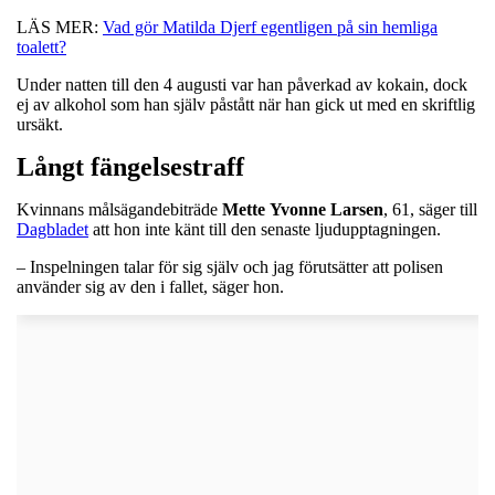
LÄS MER:
Vad gör Matilda Djerf egentligen på sin hemliga
toalett?
Under natten till den 4 augusti var han påverkad av kokain, dock
ej av alkohol som han själv påstått när han gick ut med en skriftlig
ursäkt.
Långt fängelsestraff
Kvinnans målsägandebiträde
Mette
Yvonne
Larsen
, 61, säger till
Dagbladet
att hon inte känt till den senaste ljudupptagningen.
– Inspelningen talar för sig själv och jag förutsätter att polisen
använder sig av den i fallet, säger hon.