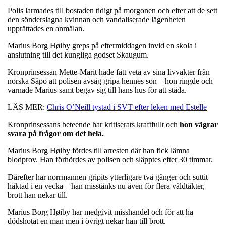
Polis larmades till bostaden tidigt på morgonen och efter att de sett
den sönderslagna kvinnan och vandaliserade lägenheten
upprättades en anmälan.
Marius Borg Høiby greps på eftermiddagen invid en skola i
anslutning till det kungliga godset Skaugum.
Kronprinsessan Mette-Marit hade fått veta av sina livvakter från
norska Säpo att polisen avsåg gripa hennes son – hon ringde och
varnade Marius samt begav sig till hans hus för att städa.
LÄS MER:
Chris O’Neill tystad i SVT efter leken med Estelle
Kronprinsessans beteende har kritiserats kraftfullt och
hon vägrar
svara på frågor om det hela.
Marius Borg Høiby fördes till arresten där han fick lämna
blodprov. Han förhördes av polisen och släpptes efter 30 timmar.
Därefter har norrmannen gripits ytterligare två gånger och suttit
häktad i en vecka – han misstänks nu även för flera våldtäkter,
brott han nekar till.
Marius Borg Høiby har medgivit misshandel och för att ha
dödshotat en man men i övrigt nekar han till brott.