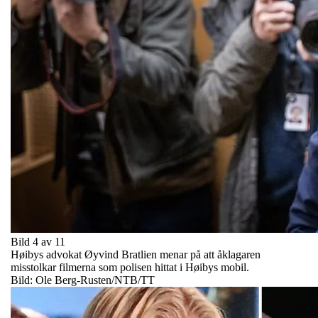
Bild 4 av 11
Høibys advokat Øyvind Bratlien menar på att åklagaren
misstolkar filmerna som polisen hittat i Høibys mobil.
Bild: Ole Berg-Rusten/NTB/TT