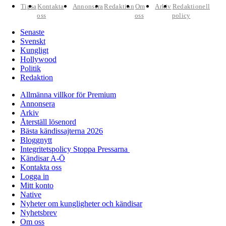
Tipsa
Kontakta
Annonsera
Redaktion
Om
Arkiv
Redaktionell
oss
oss
policy
Senaste
Svenskt
Kungligt
Hollywood
Politik
Redaktion
Allmänna villkor för Premium
Annonsera
Arkiv
Återställ lösenord
Bästa kändissajterna 2026
Bloggnytt
Integritetspolicy Stoppa Pressarna
Kändisar A-Ö
Kontakta oss
Logga in
Mitt konto
Native
Nyheter om kungligheter och kändisar
Nyhetsbrev
Om oss