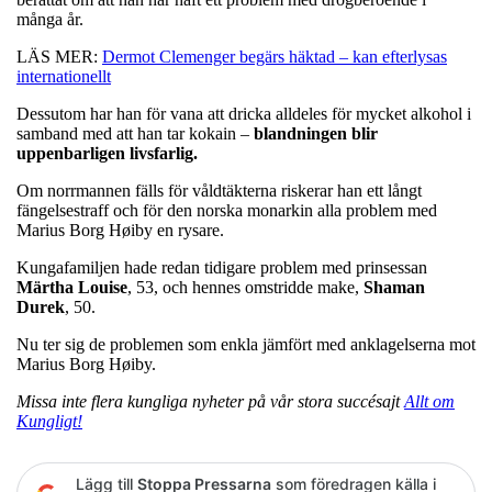
många år.
LÄS MER:
Dermot Clemenger begärs häktad – kan efterlysas
internationellt
Dessutom har han för vana att dricka alldeles för mycket alkohol i
samband med att han tar kokain –
blandningen blir
uppenbarligen livsfarlig.
Om norrmannen fälls för våldtäkterna riskerar han ett långt
fängelsestraff och för den norska monarkin alla problem med
Marius Borg Høiby en rysare.
Kungafamiljen hade redan tidigare problem med prinsessan
Märtha
Louise
, 53, och hennes omstridde make,
Shaman
Durek
, 50.
Nu ter sig de problemen som enkla jämfört med anklagelserna mot
Marius Borg Høiby.
Missa inte flera kungliga nyheter på vår stora succésajt
Allt om
Kungligt!
Lägg till
Stoppa Pressarna
som föredragen källa i