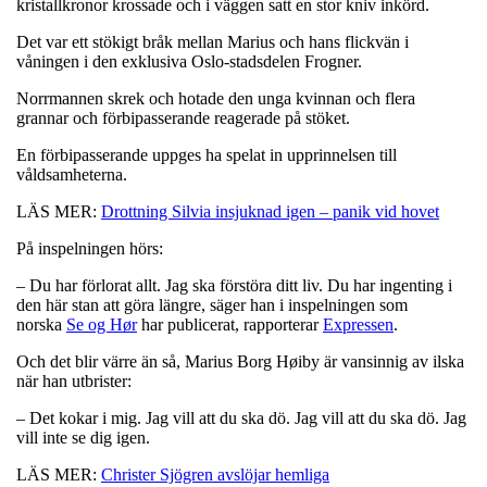
kristallkronor krossade och i väggen satt en stor kniv inkörd.
Det var ett stökigt bråk mellan Marius och hans flickvän i
våningen i den exklusiva Oslo-stadsdelen Frogner.
Norrmannen skrek och hotade den unga kvinnan och flera
grannar och förbipasserande reagerade på stöket.
En förbipasserande uppges ha spelat in upprinnelsen till
våldsamheterna.
LÄS MER:
Drottning Silvia insjuknad igen – panik vid hovet
På inspelningen hörs:
– Du har förlorat allt. Jag ska förstöra ditt liv. Du har ingenting i
den här stan att göra längre, säger han i inspelningen som
norska
Se og Hør
har publicerat, rapporterar
Expressen
.
Och det blir värre än så, Marius Borg Høiby är vansinnig av ilska
när han utbrister:
– Det kokar i mig. Jag vill att du ska dö. Jag vill att du ska dö. Jag
vill inte se dig igen.
LÄS MER:
Christer Sjögren avslöjar hemliga