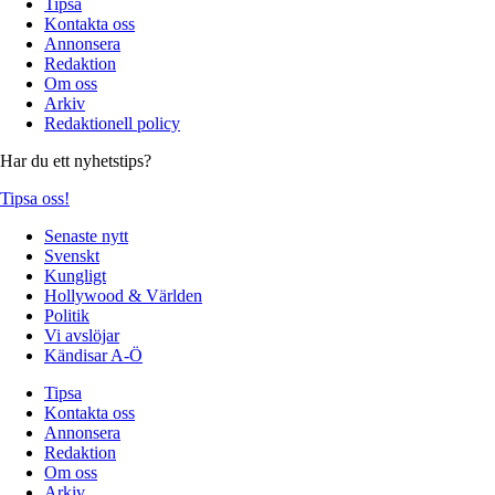
Tipsa
Kontakta oss
Annonsera
Redaktion
Om oss
Arkiv
Redaktionell policy
Har du ett nyhetstips?
Tipsa oss!
Senaste nytt
Svenskt
Kungligt
Hollywood & Världen
Politik
Vi avslöjar
Kändisar A-Ö
Tipsa
Kontakta oss
Annonsera
Redaktion
Om oss
Arkiv