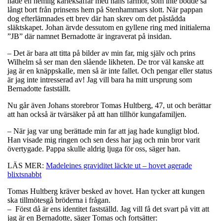
hade en hemlig kärleksaffär med hans farmor, som inte bodde så
långt bort från prinsens hem på Stenhammars slott. När pappan
dog efterlämnades ett brev där han skrev om det påstådda
släktskapet. Johan ärvde dessutom en gyllene ring med initialerna
”JB” där namnet Bernadotte är ingraverat på insidan.
– Det är bara att titta på bilder av min far, mig själv och prins
Wilhelm så ser man den slående likheten. De tror väl kanske att
jag är en knäppskalle, men så är inte fallet. Och pengar eller status
är jag inte intresserad av! Jag vill bara ha mitt ursprung som
Bernadotte fastställt.
Nu går även Johans storebror Tomas Hultberg, 47, ut och berättar
att han också är tvärsäker på att han tillhör kungafamiljen.
– När jag var ung berättade min far att jag hade kungligt blod.
Han visade mig ringen och sen dess har jag och min bror varit
övertygade. Pappa skulle aldrig ljuga för oss, säger han.
LÄS MER:
Madeleines graviditet läckte ut – hovet agerade
blixtsnabbt
Tomas Hultberg kräver besked av hovet. Han tycker att kungen
ska tillmötesgå bröderna i frågan.
– Först då är ens identitet fastställd. Jag vill få det svart på vitt att
jag är en Bernadotte, säger Tomas och fortsätter: