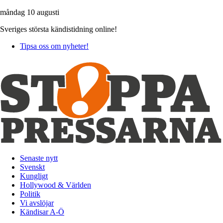
måndag 10 augusti
Sveriges största kändistidning online!
Tipsa oss om nyheter!
Senaste nytt
Svenskt
Kungligt
Hollywood & Världen
Politik
Vi avslöjar
Kändisar A-Ö