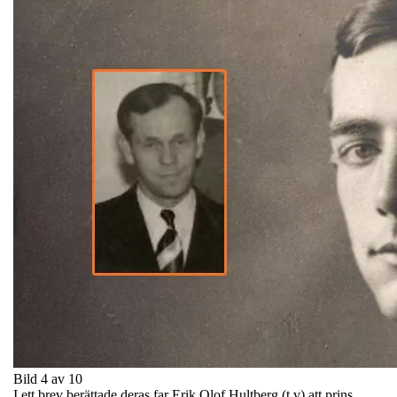
Bild 4 av 10
I ett brev berättade deras far Erik Olof Hultberg (t.v) att prins