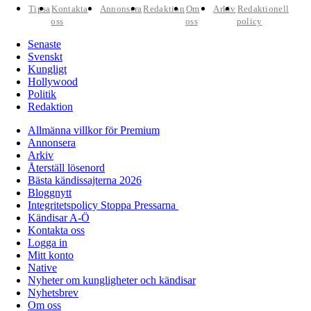
Tipsa
Kontakta
Annonsera
Redaktion
Om
Arkiv
Redaktionell
oss
oss
policy
Senaste
Svenskt
Kungligt
Hollywood
Politik
Redaktion
Allmänna villkor för Premium
Annonsera
Arkiv
Återställ lösenord
Bästa kändissajterna 2026
Bloggnytt
Integritetspolicy Stoppa Pressarna
Kändisar A-Ö
Kontakta oss
Logga in
Mitt konto
Native
Nyheter om kungligheter och kändisar
Nyhetsbrev
Om oss