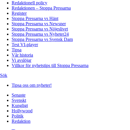
Redaktionell policy
Redaktionen – Stoppa Pressarna
Register
Stoppa Pressarna vs Hänt
Stoppa Pressarna vs Newsner
Stoppa Pressarna vs Nöjeslivet
Stoppa Pressarna vs Nyheter24
Stoppa Pressarna vs Svensk Dam
Test VI-player
Tipsa
Vår historia
Vi avslöjar
Villkor för nyhetstips till Stoppa Pressarna
Sök
Tipsa oss om nyheter!
Senaste
Svenskt
Kungligt
Hollywood
Politik
Redaktion