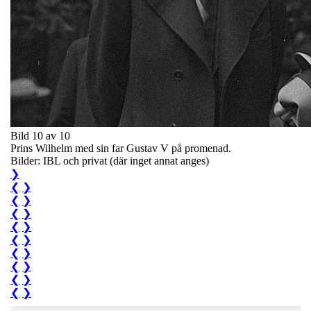
Bild 10 av 10
Prins Wilhelm med sin far Gustav V på promenad.
Bilder: IBL och privat (där inget annat anges)
❯
❮
❯
❮
❯
❮
❯
❮
❯
❮
❯
❮
❯
❮
❯
❮
❯
❮
❯