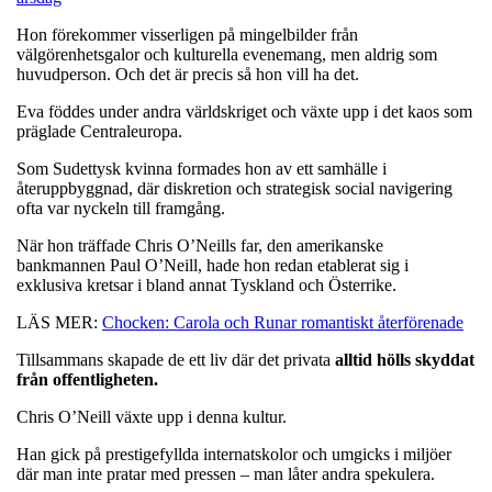
Hon förekommer visserligen på mingelbilder från
välgörenhetsgalor och kulturella evenemang, men aldrig som
huvudperson. Och det är precis så hon vill ha det.
Eva föddes under andra världskriget och växte upp i det kaos som
präglade Centraleuropa.
Som Sudettysk kvinna formades hon av ett samhälle i
återuppbyggnad, där diskretion och strategisk social navigering
ofta var nyckeln till framgång.
När hon träffade Chris O’Neills far, den amerikanske
bankmannen Paul O’Neill, hade hon redan etablerat sig i
exklusiva kretsar i bland annat Tyskland och Österrike.
LÄS MER:
Chocken: Carola och Runar romantiskt återförenade
Tillsammans skapade de ett liv där det privata
alltid hölls skyddat
från offentligheten.
Chris O’Neill växte upp i denna kultur.
Han gick på prestigefyllda internatskolor och umgicks i miljöer
där man inte pratar med pressen – man låter andra spekulera.