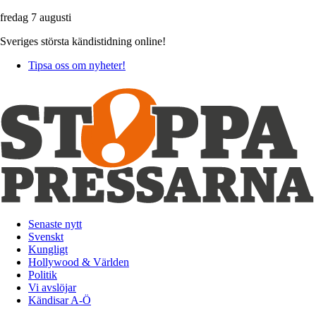
fredag 7 augusti
Sveriges största kändistidning online!
Tipsa oss om nyheter!
Senaste nytt
Svenskt
Kungligt
Hollywood & Världen
Politik
Vi avslöjar
Kändisar A-Ö