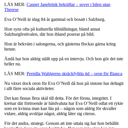
LÄS MER:
Casper Janebrink bekräftar – sover i bilen utan
Therese
Eva O’Neill är idag 84 år gammal och bosatt i Salzburg.
Hon syns ofta på kulturella tillställningar, bland annat
Salzburgfestivalen, där hon ibland poserar på bild.
Hon är bekväm i salongerna, och gästerna flockas gärna kring
henne.
Ändå har hon aldrig ställt upp på en intervju. Och hon gör det inte
heller nu.
LÄS MER:
Pernilla Wahlgrens skräckfyllda tid – oron för Bianca
Nu växer dock oron för Eva O’Neill då hon på sistone har deltagit
i allt färre sociala aktiviteter.
Det kan finnas flera skäl till detta. För det första, integritet. I
kretsar där förtroende är hårdvaluta har Eva O’Neill odlat ett rykte
som en kvinna man kan lita på – någon som aldrig för skvaller
vidare, aldrig avslöjar något, aldrig låter sig citeras.
För det andra, strategi. Genom att inte uttala sig har hon behållit