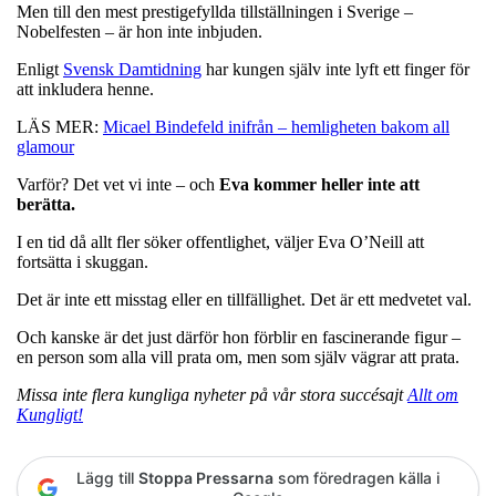
Men till den mest prestigefyllda tillställningen i Sverige –
Nobelfesten – är hon inte inbjuden.
Enligt
Svensk Damtidning
har kungen själv inte lyft ett finger för
att inkludera henne.
LÄS MER:
Micael Bindefeld inifrån – hemligheten bakom all
glamour
Varför? Det vet vi inte – och
Eva kommer heller inte att
berätta.
I en tid då allt fler söker offentlighet, väljer Eva O’Neill att
fortsätta i skuggan.
Det är inte ett misstag eller en tillfällighet. Det är ett medvetet val.
Och kanske är det just därför hon förblir en fascinerande figur –
en person som alla vill prata om, men som själv vägrar att prata.
Missa inte flera kungliga nyheter på vår stora succésajt
Allt om
Kungligt!
Lägg till
Stoppa Pressarna
som föredragen källa i