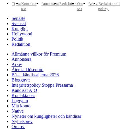
Tipsa
Kontakta
Annonsera
Redaktion
Om
Arkiv
Redaktionell
oss
oss
policy
Senaste
Svenskt
Kungligt
Hollywood
Politik
Redaktion
Allmänna villkor för Premium
Annonsera
Arkiv
Återställ lösenord
Bästa kändissajterna 2026
Bloggnytt
Integritetspolicy Stoppa Pressarna
Kändisar A-Ö
Kontakta oss
Logga in
Mitt konto
Native
Nyheter om kungligheter och kändisar
Nyhetsbrev
Om oss