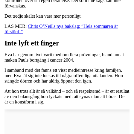
kontrollen över sin egen berättelse. Det som inte sägs kan inte
förvanskas.
Det tredje skälet kan vara mer personligt.
LÄS MER:
Chris O’Neills nya bakslag: ”Hela sommaren är
förstörd!”
Inte lyft ett finger
Eva har genom livet varit med om flera prövningar, bland annat
maken Pauls bortgång i cancer 2004.
I samband med det fanns ett visst medieintresse kring familjen,
men Eva lät sig inte lockas till några offentliga uttalanden. Hon
stängde dörren och har aldrig öppnat den igen.
Att hon trots allt är så välkänd – och så respekterad – är ett resultat
av den balansgång hon lyckats med: att synas utan att höras. Det
är en konstform i sig.