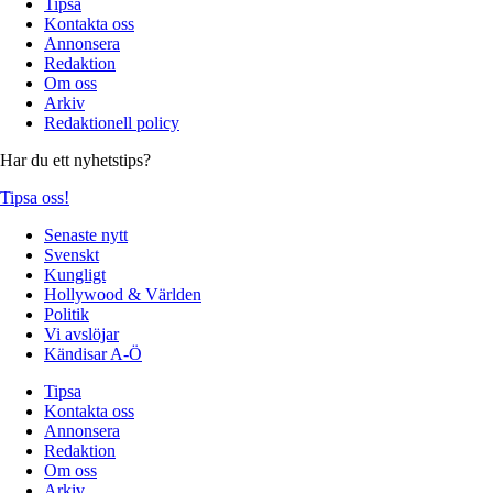
Tipsa
Kontakta oss
Annonsera
Redaktion
Om oss
Arkiv
Redaktionell policy
Har du ett nyhetstips?
Tipsa oss!
Senaste nytt
Svenskt
Kungligt
Hollywood & Världen
Politik
Vi avslöjar
Kändisar A-Ö
Tipsa
Kontakta oss
Annonsera
Redaktion
Om oss
Arkiv