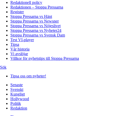
Redaktionell policy
Redaktionen – Stoppa Pressarna
Register
Stoppa Pressarna vs Hänt
Stoppa Pressarna vs Newsner
Stoppa Pressarna vs Nöjeslivet
Stoppa Pressarna vs Nyheter24
Stoppa Pressarna vs Svensk Dam
Test VI-player
Tipsa
Vår historia
Vi avslöjar
Villkor för nyhetstips till Stoppa Pressarna
Sök
Tipsa oss om nyheter!
Senaste
Svenskt
Kungligt
Hollywood
Politik
Redaktion