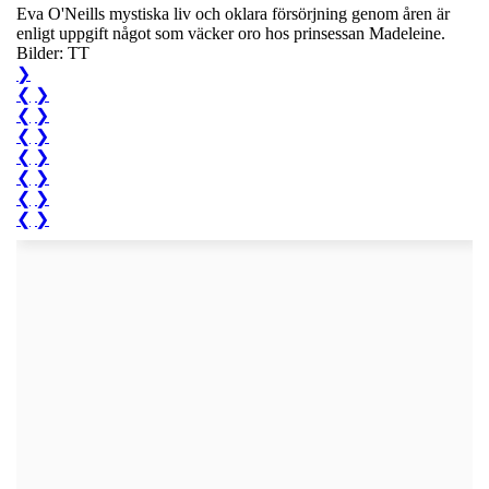
Eva O'Neills mystiska liv och oklara försörjning genom åren är
enligt uppgift något som väcker oro hos prinsessan Madeleine.
Bilder: TT
❯
❮
❯
❮
❯
❮
❯
❮
❯
❮
❯
❮
❯
❮
❯