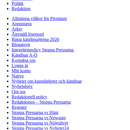
Politik
Redaktion
Allmänna villkor för Premium
Annonsera
Arkiv
Återställ lösenord
Bästa kändissajterna 2026
Bloggnytt
Integritetspolicy Stoppa Pressarna
Kändisar A-Ö
Kontakta oss
Logga in
Mitt konto
Native
Nyheter om kungligheter och kändisar
Nyhetsbrev
Om oss
Redaktionell policy
Redaktionen – Stoppa Pressarna
Register
Stoppa Pressarna vs Hänt
Stoppa Pressarna vs Newsner
Stoppa Pressarna vs Nöjeslivet
Stoppa Pressarna vs Nyheter24