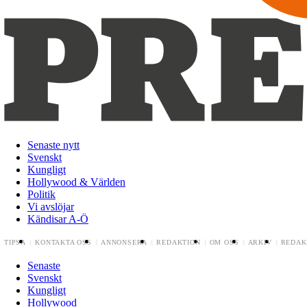
Senaste nytt
Svenskt
Kungligt
Hollywood & Världen
Politik
Vi avslöjar
Kändisar A-Ö
TIPSA
KONTAKTA OSS
ANNONSERA
REDAKTION
OM OSS
ARKIV
REDAK
Senaste
Svenskt
Kungligt
Hollywood