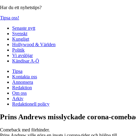
Har du ett nyhetstips?
Tipsa oss!
Senaste nytt
Svenskt
Kungligt
Hollywood & Världen
Politik
Vi avslöjar
Kändisar A-Ö
Tipsa
Kontakta oss
Annonsera
Redaktion
Om oss
Arkiv
Redaktionell policy
Prins Andrews misslyckade corona-comeba
Comeback med förhinder.
Prins Andrew ville göra en insats i corona-tider och hjälpa till.