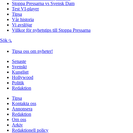
Stoppa Pressarna vs Svensk Dam
Test VI-player
Tipsa
Vår historia
Vi avslöjar
Villkor för nyhetstips till Stoppa Pressarna
Sök
Tipsa oss om nyheter!
Senaste
Svenskt
Kungligt
Hollywood
Politik
Redaktion
Tipsa
Kontakta oss
Annonsera
Redaktion
Om oss
Arkiv
Redaktionell policy