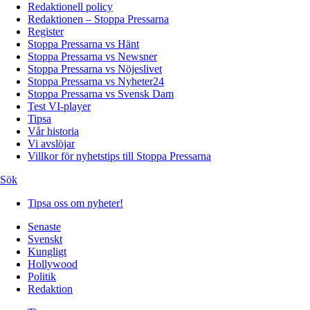
Redaktionell policy
Redaktionen – Stoppa Pressarna
Register
Stoppa Pressarna vs Hänt
Stoppa Pressarna vs Newsner
Stoppa Pressarna vs Nöjeslivet
Stoppa Pressarna vs Nyheter24
Stoppa Pressarna vs Svensk Dam
Test VI-player
Tipsa
Vår historia
Vi avslöjar
Villkor för nyhetstips till Stoppa Pressarna
Sök
Tipsa oss om nyheter!
Senaste
Svenskt
Kungligt
Hollywood
Politik
Redaktion