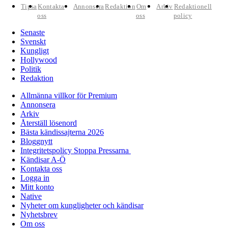
Tipsa
Kontakta
Annonsera
Redaktion
Om
Arkiv
Redaktionell
oss
oss
policy
Senaste
Svenskt
Kungligt
Hollywood
Politik
Redaktion
Allmänna villkor för Premium
Annonsera
Arkiv
Återställ lösenord
Bästa kändissajterna 2026
Bloggnytt
Integritetspolicy Stoppa Pressarna
Kändisar A-Ö
Kontakta oss
Logga in
Mitt konto
Native
Nyheter om kungligheter och kändisar
Nyhetsbrev
Om oss