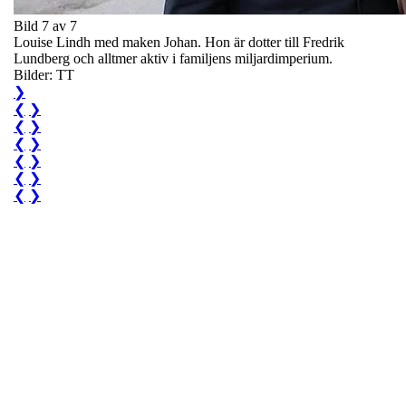
Bild 7 av 7
Louise Lindh med maken Johan. Hon är dotter till Fredrik
Lundberg och alltmer aktiv i familjens miljardimperium.
Bilder: TT
❯
❮
❯
❮
❯
❮
❯
❮
❯
❮
❯
❮
❯