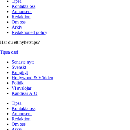
Tipsa
Kontakta oss
Annonsera
Redaktion
Om oss
Arkiv
Redaktionell policy
Har du ett nyhetstips?
Tipsa oss!
Senaste nytt
Svenskt
Kungligt
Hollywood & Världen
Politik
Vi avslöjar
Kändisar A-Ö
Tipsa
Kontakta oss
Annonsera
Redaktion
Om oss
Arkiv