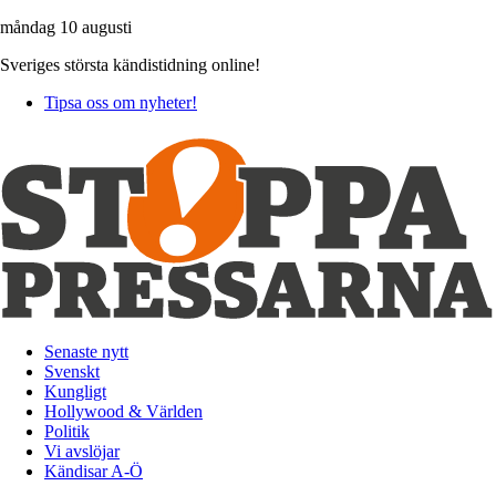
måndag 10 augusti
Sveriges största kändistidning online!
Tipsa oss om nyheter!
Senaste nytt
Svenskt
Kungligt
Hollywood & Världen
Politik
Vi avslöjar
Kändisar A-Ö