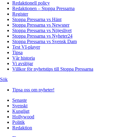
Redaktionell policy
Redaktionen – Stoppa Pressarna
Register
Stoppa Pressarna vs Hänt
Stoppa Pressarna vs Newsner
Stoppa Pressarna vs Nöjeslivet
Stoppa Pressarna vs Nyheter24
Stoppa Pressarna vs Svensk Dam
Test VI-player
Tipsa
Vår historia
Vi avslöjar
Villkor för nyhetstips till Stoppa Pressarna
Sök
Tipsa oss om nyheter!
Senaste
Svenskt
Kungligt
Hollywood
Politik
Redaktion