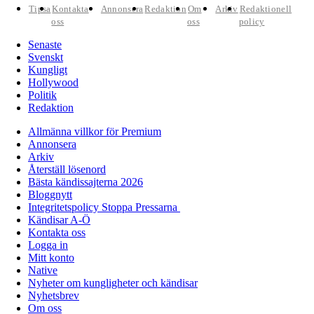
Tipsa
Kontakta
Annonsera
Redaktion
Om
Arkiv
Redaktionell
oss
oss
policy
Senaste
Svenskt
Kungligt
Hollywood
Politik
Redaktion
Allmänna villkor för Premium
Annonsera
Arkiv
Återställ lösenord
Bästa kändissajterna 2026
Bloggnytt
Integritetspolicy Stoppa Pressarna
Kändisar A-Ö
Kontakta oss
Logga in
Mitt konto
Native
Nyheter om kungligheter och kändisar
Nyhetsbrev
Om oss