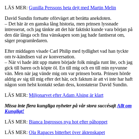
LÄS MER:
Gunilla Perssons heta dejt med Martin Melin
David Sundin fortsatte oförväget att berätta anekdoten.
– Det här är en ganska lång historia, men prinsen lyssnade
intresserat, och jag tänkte att det här faktiskt kunde vara början på
den där långa och fina vänskapen som jag hade fantiserat om,
säger programledaren.
Efter middagen visade Carl Philip med tydlighet vad han tyckte
om tv-kändisen val av konversation.
– När vi hade ätit upp maten började folk mingla runt lite, och jag
gick till baren och köpte öl. En till mig och en till min nyvunne
vän. Men när jag vände mig om var prinsen borta. Prinsen hörde
aldrig av sig till mig efter det här, och faktum är att vi inte har haft
någon som helst kontakt sedan dess, konstaterar David Sundin.
LÄS MER:
Miljonarvet efter Adam Alsing är klart
Missa inte flera kungliga nyheter på vår stora succésajt
Allt om
Kungligt!
LÄS MER:
Bianca Ingrossos nya hot efter påhoppet
LÄS MER:
Ola Rapaces bitterhet över äktenskapet