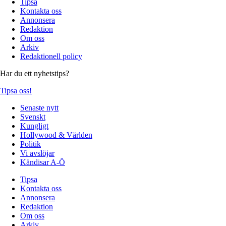
Tipsa
Kontakta oss
Annonsera
Redaktion
Om oss
Arkiv
Redaktionell policy
Har du ett nyhetstips?
Tipsa oss!
Senaste nytt
Svenskt
Kungligt
Hollywood & Världen
Politik
Vi avslöjar
Kändisar A-Ö
Tipsa
Kontakta oss
Annonsera
Redaktion
Om oss
Arkiv