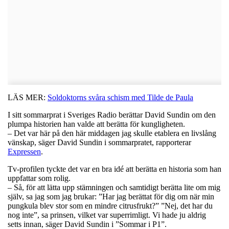
LÄS MER:
Soldoktorns svåra schism med Tilde de Paula
I sitt sommarprat i Sveriges Radio berättar David Sundin om den
plumpa historien han valde att berätta för kungligheten.
– Det var här på den här middagen jag skulle etablera en livslång
vänskap, säger David Sundin i sommarpratet, rapporterar
Expressen
.
Tv-profilen tyckte det var en bra idé att berätta en historia som han
uppfattar som rolig.
– Så, för att lätta upp stämningen och samtidigt berätta lite om mig
själv, sa jag som jag brukar: ”Har jag berättat för dig om när min
pungkula blev stor som en mindre citrusfrukt?” ”Nej, det har du
nog inte”, sa prinsen, vilket var superrimligt. Vi hade ju aldrig
setts innan, säger David Sundin i ”Sommar i P1”.