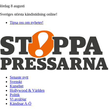
lördag 8 augusti
Sveriges största kändistidning online!
Tipsa oss om nyheter!
Senaste nytt
Svenskt
Kungligt
Hollywood & Världen
Politik
Vi avslöjar
Kändisar A-Ö