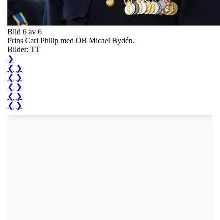
Bild 6 av 6
Prins Carl Philip med ÖB Micael Bydén.
Bilder: TT
❯
❮
❯
❮
❯
❮
❯
❮
❯
❮
❯