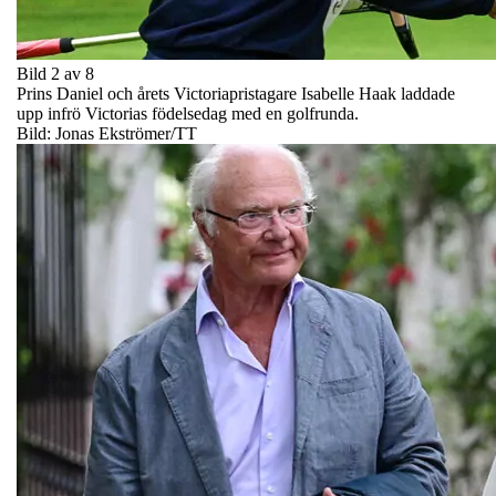
Bild 2 av 8
Prins Daniel och årets Victoriapristagare Isabelle Haak laddade
upp infrö Victorias födelsedag med en golfrunda.
Bild: Jonas Ekströmer/TT