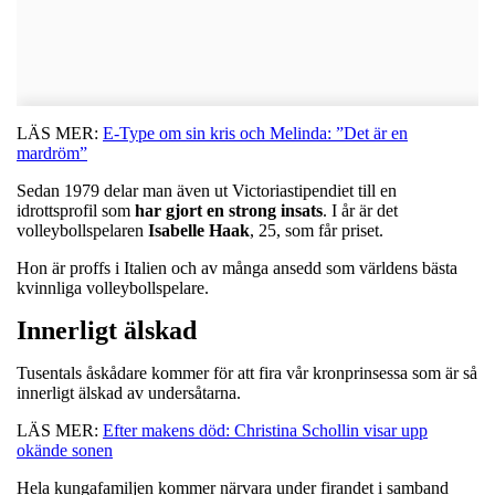
LÄS MER:
E-Type om sin kris och Melinda: ”Det är en
mardröm”
Sedan 1979 delar man även ut Victoriastipendiet till en
idrottsprofil som
har gjort en strong insats
. I år är det
volleybollspelaren
Isabelle
Haak
, 25, som får priset.
Hon är proffs i Italien och av många ansedd som världens bästa
kvinnliga volleybollspelare.
Innerligt älskad
Tusentals åskådare kommer för att fira vår kronprinsessa som är så
innerligt älskad av undersåtarna.
LÄS MER:
Efter makens död: Christina Schollin visar upp
okände sonen
Hela kungafamiljen kommer närvara under firandet i samband