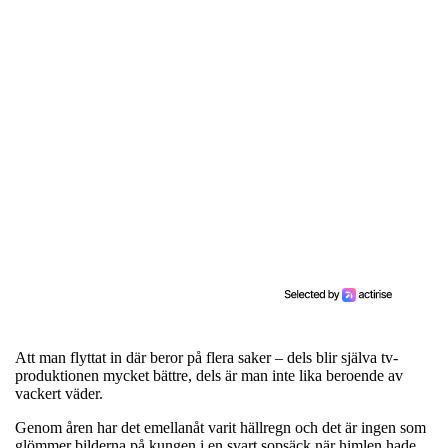
Att man flyttat in där beror på flera saker – dels blir själva tv-
produktionen mycket bättre, dels är man inte lika beroende av
vackert väder.
Genom åren har det emellanåt varit hällregn och det är ingen som
glömmer bilderna på kungen i en svart sopsäck när himlen hade