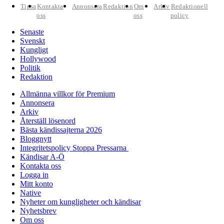
Tipsa
Kontakta
Annonsera
Redaktion
Om
Arkiv
Redaktionell
oss
oss
policy
Senaste
Svenskt
Kungligt
Hollywood
Politik
Redaktion
Allmänna villkor för Premium
Annonsera
Arkiv
Återställ lösenord
Bästa kändissajterna 2026
Bloggnytt
Integritetspolicy Stoppa Pressarna
Kändisar A-Ö
Kontakta oss
Logga in
Mitt konto
Native
Nyheter om kungligheter och kändisar
Nyhetsbrev
Om oss