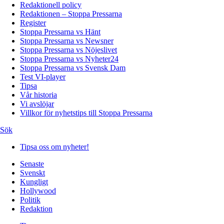
Redaktionell policy
Redaktionen – Stoppa Pressarna
Register
Stoppa Pressarna vs Hänt
Stoppa Pressarna vs Newsner
Stoppa Pressarna vs Nöjeslivet
Stoppa Pressarna vs Nyheter24
Stoppa Pressarna vs Svensk Dam
Test VI-player
Tipsa
Vår historia
Vi avslöjar
Villkor för nyhetstips till Stoppa Pressarna
Sök
Tipsa oss om nyheter!
Senaste
Svenskt
Kungligt
Hollywood
Politik
Redaktion