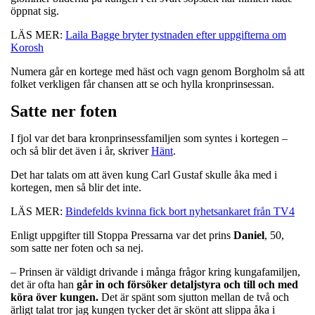
öppnat sig.
LÄS MER:
Laila Bagge bryter tystnaden efter uppgifterna om
Korosh
Numera går en kortege med häst och vagn genom Borgholm så att
folket verkligen får chansen att se och hylla kronprinsessan.
Satte ner foten
I fjol var det bara kronprinsessfamiljen som syntes i kortegen –
och så blir det även i år, skriver
Hänt
.
Det har talats om att även kung Carl Gustaf skulle åka med i
kortegen, men så blir det inte.
LÄS MER:
Bindefelds kvinna fick bort nyhetsankaret från TV4
Enligt uppgifter till Stoppa Pressarna var det prins
Daniel
, 50,
som satte ner foten och sa nej.
– Prinsen är väldigt drivande i många frågor kring kungafamiljen,
det är ofta han
går in och försöker detaljstyra och till och med
köra över kungen.
Det är spänt som sjutton mellan de två och
ärligt talat tror jag kungen tycker det är skönt att slippa åka i