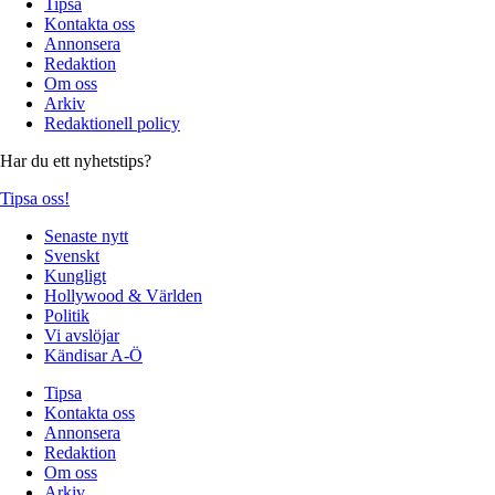
Tipsa
Kontakta oss
Annonsera
Redaktion
Om oss
Arkiv
Redaktionell policy
Har du ett nyhetstips?
Tipsa oss!
Senaste nytt
Svenskt
Kungligt
Hollywood & Världen
Politik
Vi avslöjar
Kändisar A-Ö
Tipsa
Kontakta oss
Annonsera
Redaktion
Om oss
Arkiv