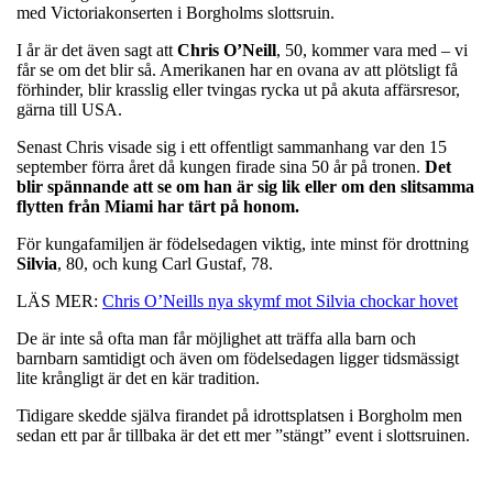
med Victoriakonserten i Borgholms slottsruin.
I år är det även sagt att
Chris
O’Neill
, 50, kommer vara med – vi
får se om det blir så. Amerikanen har en ovana av att plötsligt få
förhinder, blir krasslig eller tvingas rycka ut på akuta affärsresor,
gärna till USA.
Senast Chris visade sig i ett offentligt sammanhang var den 15
september förra året då kungen firade sina 50 år på tronen.
Det
blir spännande att se om han är sig lik eller om den slitsamma
flytten från Miami har tärt på honom.
För kungafamiljen är födelsedagen viktig, inte minst för drottning
Silvia
, 80, och kung Carl Gustaf, 78.
LÄS MER:
Chris O’Neills nya skymf mot Silvia chockar hovet
De är inte så ofta man får möjlighet att träffa alla barn och
barnbarn samtidigt och även om födelsedagen ligger tidsmässigt
lite krångligt är det en kär tradition.
Tidigare skedde själva firandet på idrottsplatsen i Borgholm men
sedan ett par år tillbaka är det ett mer ”stängt” event i slottsruinen.