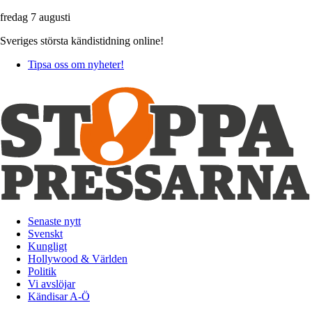
fredag 7 augusti
Sveriges största kändistidning online!
Tipsa oss om nyheter!
Senaste nytt
Svenskt
Kungligt
Hollywood & Världen
Politik
Vi avslöjar
Kändisar A-Ö