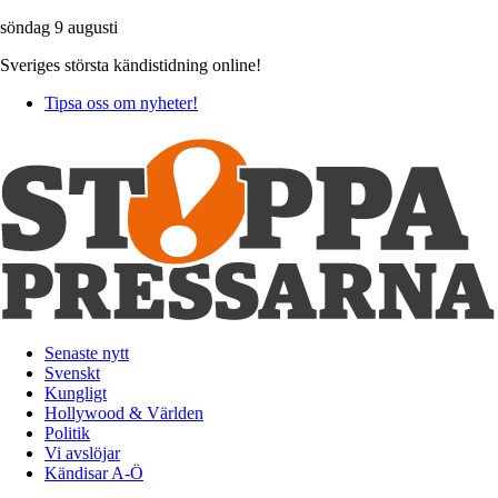
söndag 9 augusti
Sveriges största kändistidning online!
Tipsa oss om nyheter!
Senaste nytt
Svenskt
Kungligt
Hollywood & Världen
Politik
Vi avslöjar
Kändisar A-Ö