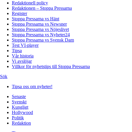
Redaktionell policy
Redaktionen – Stoppa Pressarna
Register
Stoppa Pressarna vs Hänt
Stoppa Pressarna vs Newsner
Stoppa Pressarna vs Nöjeslivet
Stoppa Pressarna vs Nyheter24
Stoppa Pressarna vs Svensk Dam
Test VI-player
Tipsa
Vår historia
Vi avslöjar
Villkor för nyhetstips till Stoppa Pressarna
Sök
Tipsa oss om nyheter!
Senaste
Svenskt
Kungligt
Hollywood
Politik
Redaktion