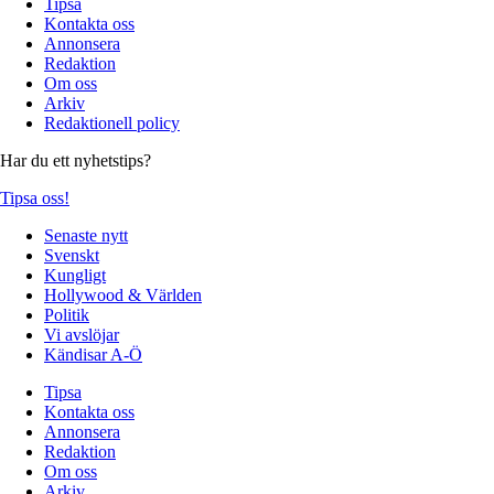
Tipsa
Kontakta oss
Annonsera
Redaktion
Om oss
Arkiv
Redaktionell policy
Har du ett nyhetstips?
Tipsa oss!
Senaste nytt
Svenskt
Kungligt
Hollywood & Världen
Politik
Vi avslöjar
Kändisar A-Ö
Tipsa
Kontakta oss
Annonsera
Redaktion
Om oss
Arkiv