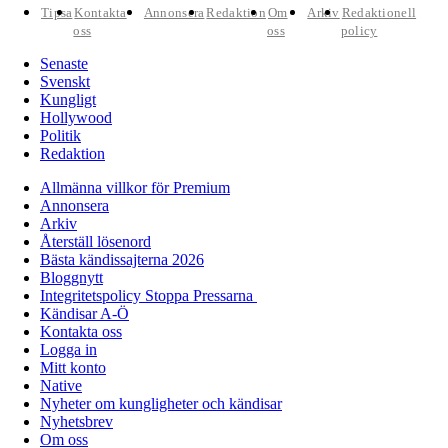
Tipsa
Kontakta
Annonsera
Redaktion
Om
Arkiv
Redaktionell
oss
oss
policy
Senaste
Svenskt
Kungligt
Hollywood
Politik
Redaktion
Allmänna villkor för Premium
Annonsera
Arkiv
Återställ lösenord
Bästa kändissajterna 2026
Bloggnytt
Integritetspolicy Stoppa Pressarna
Kändisar A-Ö
Kontakta oss
Logga in
Mitt konto
Native
Nyheter om kungligheter och kändisar
Nyhetsbrev
Om oss