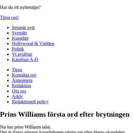
Har du ett nyhetstips?
Tipsa oss!
Senaste nytt
Svenskt
Kungligt
Hollywood & Världen
Politik
Vi avslöjar
Kändisar A-Ö
Tipsa
Kontakta oss
Annonsera
Redaktion
Om oss
Arkiv
Redaktionell policy
Prins Williams första ord efter brytningen
Nu har prins Williams talat.
Det är första gången kungligheten uttalar sig efter Harry-skandalen.