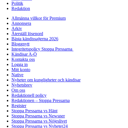
Politik
Redaktion
Allmänna villkor för Premium
Annonsera
Arkiv
Återställ lösenord
Bästa kändissajterna 2026
Bloggnytt
Integritetspolicy Stoppa Pressarna
Kändisar A-Ö
Kontakta oss
Logga in
Mitt konto
Native
Nyheter om kungligheter och kändisar
Nyhetsbrev
Om oss
Redaktionell policy
Redaktionen – Stoppa Pressarna
Register
Stoppa Pressarna vs Hänt
Stoppa Pressarna vs Newsner
Stoppa Pressarna vs Nöjeslivet
Stoppa Pressarna vs Nyheter24