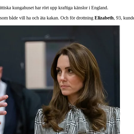
rittiska kungahuset har rört upp kraftiga känslor i England.
 som både vill ha och äta kakan. Och för drottning
Elizabeth
, 93, kunde