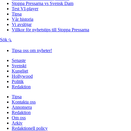
Stoppa Pressarna vs Svensk Dam
Test VI-player
Tipsa
Vår historia
Vi avslöjar
Villkor för nyhetstips till Stoppa Pressarna
Sök
Tipsa oss om nyheter!
Senaste
Svenskt
Kungligt
Hollywood
Politik
Redaktion
Tipsa
Kontakta oss
Annonsera
Redaktion
Om oss
Arkiv
Redaktionell policy