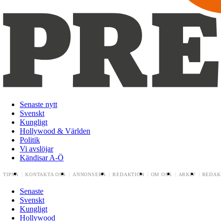
Senaste nytt
Svenskt
Kungligt
Hollywood & Världen
Politik
Vi avslöjar
Kändisar A-Ö
TIPSA
KONTAKTA OSS
ANNONSERA
REDAKTION
OM OSS
ARKIV
REDAK
Senaste
Svenskt
Kungligt
Hollywood