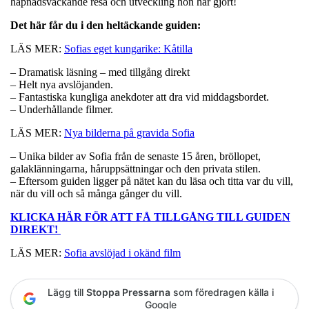
häpnadsväckande resa och utveckling hon har gjort!
Det här får du i den heltäckande guiden:
LÄS MER:
Sofias eget kungarike: Kåtilla
– Dramatisk läsning – med tillgång direkt
– Helt nya avslöjanden.
– Fantastiska kungliga anekdoter att dra vid middagsbordet.
– Underhållande filmer.
LÄS MER:
Nya bilderna på gravida Sofia
– Unika bilder av Sofia från de senaste 15 åren, bröllopet,
galaklänningarna, håruppsättningar och den privata stilen.
– Eftersom guiden ligger på nätet kan du läsa och titta var du vill,
när du vill och så många gånger du vill.
KLICKA HÄR FÖR ATT FÅ TILLGÅNG TILL GUIDEN
DIREKT!
LÄS MER:
Sofia avslöjad i okänd film
Lägg till
Stoppa Pressarna
som föredragen källa i
Google