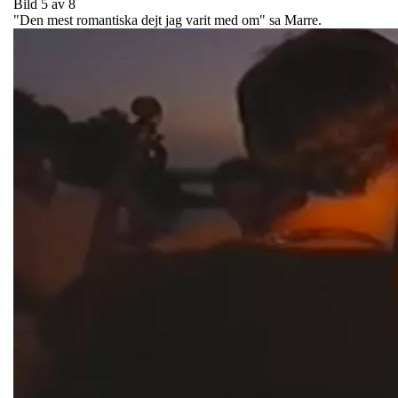
Bild 5 av 8
"Den mest romantiska dejt jag varit med om" sa Marre.