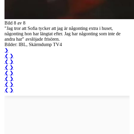
Bild 8 av 8
"Jag tror att Sofia tycker att jag är någonting extra i huset,
någonting hon har längtat efter. Jag har någonting som inte de
andra har" avslöjade frisören.
Bilder: IBL, Skärmdump TV4
❯
❮
❯
❮
❯
❮
❯
❮
❯
❮
❯
❮
❯
❮
❯