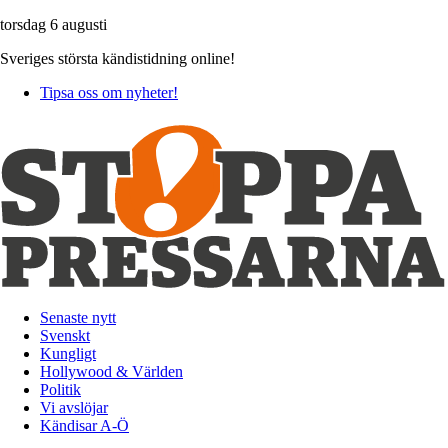
torsdag 6 augusti
Sveriges största kändistidning online!
Tipsa oss om nyheter!
Senaste nytt
Svenskt
Kungligt
Hollywood & Världen
Politik
Vi avslöjar
Kändisar A-Ö