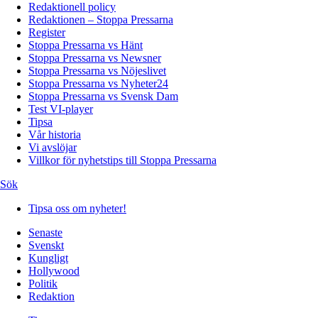
Redaktionell policy
Redaktionen – Stoppa Pressarna
Register
Stoppa Pressarna vs Hänt
Stoppa Pressarna vs Newsner
Stoppa Pressarna vs Nöjeslivet
Stoppa Pressarna vs Nyheter24
Stoppa Pressarna vs Svensk Dam
Test VI-player
Tipsa
Vår historia
Vi avslöjar
Villkor för nyhetstips till Stoppa Pressarna
Sök
Tipsa oss om nyheter!
Senaste
Svenskt
Kungligt
Hollywood
Politik
Redaktion