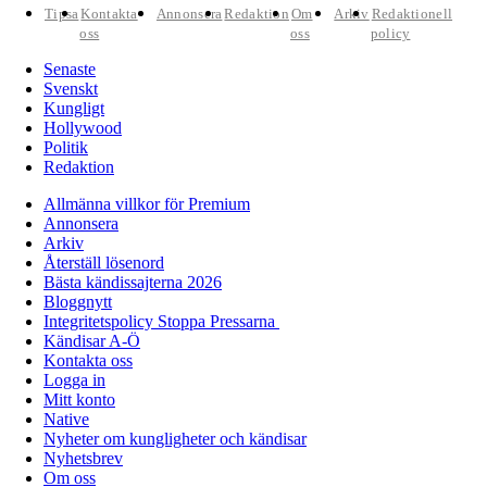
Tipsa
Kontakta
Annonsera
Redaktion
Om
Arkiv
Redaktionell
oss
oss
policy
Senaste
Svenskt
Kungligt
Hollywood
Politik
Redaktion
Allmänna villkor för Premium
Annonsera
Arkiv
Återställ lösenord
Bästa kändissajterna 2026
Bloggnytt
Integritetspolicy Stoppa Pressarna
Kändisar A-Ö
Kontakta oss
Logga in
Mitt konto
Native
Nyheter om kungligheter och kändisar
Nyhetsbrev
Om oss