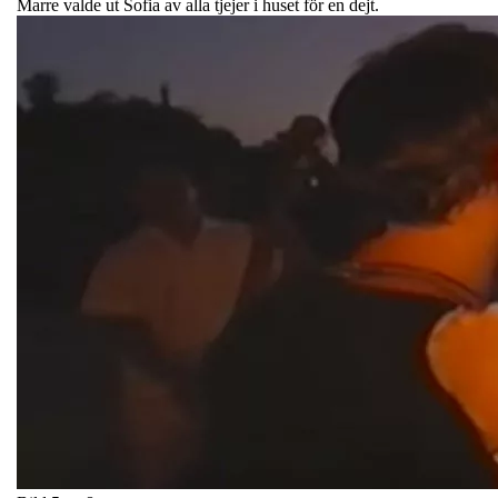
Marre valde ut Sofia av alla tjejer i huset för en dejt.