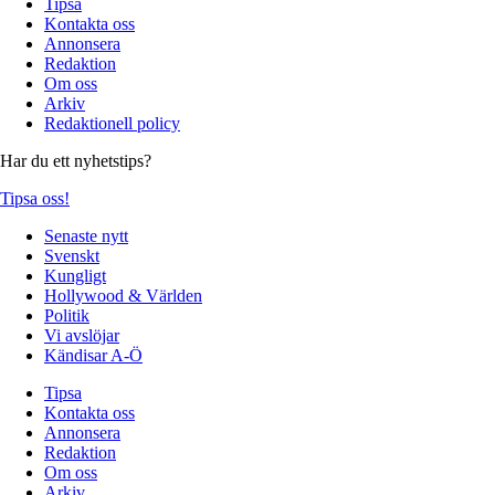
Tipsa
Kontakta oss
Annonsera
Redaktion
Om oss
Arkiv
Redaktionell policy
Har du ett nyhetstips?
Tipsa oss!
Senaste nytt
Svenskt
Kungligt
Hollywood & Världen
Politik
Vi avslöjar
Kändisar A-Ö
Tipsa
Kontakta oss
Annonsera
Redaktion
Om oss
Arkiv