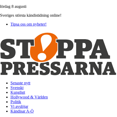
lördag 8 augusti
Sveriges största kändistidning online!
Tipsa oss om nyheter!
Senaste nytt
Svenskt
Kungligt
Hollywood & Världen
Politik
Vi avslöjar
Kändisar A-Ö