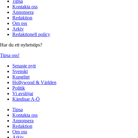
Tipsa
Kontakta oss
Annonsera
Redaktion
Om oss
Arkiv
Redaktionell policy
Har du ett nyhetstips?
Tipsa oss!
Senaste nytt
Svenskt
Kungligt
Hollywood & Världen
Politik
Vi avslöjar
Kändisar A-Ö
Tipsa
Kontakta oss
Annonsera
Redaktion
Om oss
Arkiv