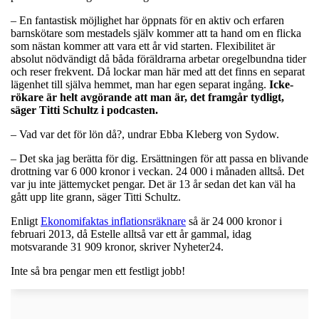
– En fantastisk möjlighet har öppnats för en aktiv och erfaren
barnskötare som mestadels själv kommer att ta hand om en flicka
som nästan kommer att vara ett år vid starten. Flexibilitet är
absolut nödvändigt då båda föräldrarna arbetar oregelbundna tider
och reser frekvent. Då lockar man här med att det finns en separat
lägenhet till själva hemmet, man har egen separat ingång.
Icke-
rökare är helt avgörande att man är, det framgår tydligt,
säger Titti Schultz i podcasten.
– Vad var det för lön då?, undrar Ebba Kleberg von Sydow.
– Det ska jag berätta för dig. Ersättningen för att passa en blivande
drottning var 6 000 kronor i veckan. 24 000 i månaden alltså. Det
var ju inte jättemycket pengar. Det är 13 år sedan det kan väl ha
gått upp lite grann, säger Titti Schultz.
Enligt
Ekonomifaktas inflationsräknare
så är 24 000 kronor i
februari 2013, då Estelle alltså var ett år gammal, idag
motsvarande 31 909 kronor, skriver Nyheter24.
Inte så bra pengar men ett festligt jobb!