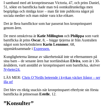
I samband med att kronprinsessan Victoria, 47, och prins Daniel,
51, sökte en barnflicka hade man två oomkullrunkeliga men
begripliga och rimliga krav – man får inte publicera något på
sociala medier och man måste vara icke-rökare.
Det är flera barnflickor som har passerat hos kronprinsparet
genom åren.
De mest omskrivna är
Katie
Millington
och
Philippa
som varit
barnflicka åt prins
Oscar
, 8, – bägge tjejerna är från Australien
något som hovkrönikören
Karin
Lennmor
, 68,
uppmärksammade i
Expressen.
Kungligheterna lämnar av säkerhetsskäl inte ut efternamnen på
sina barn – de senaste åren har norrländskan
Elvira
, som är i 30-
årsåldern, varit anställd av kronprinsparet som barnflicka, skriver
Nyheter24.
LÄS MER:
Chris O’Neills beteende i kyrkan väcker frågor – ser
illa ut!
Det blev en riktig snackis när kronprinsparet efterlyste sin första
barnflicka åt prinsessan
Estelle
, 12.
”Konsulter”