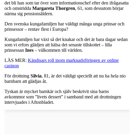
det bli han som tar över som informationschef efter den ifrågasatta
och omstridda
Margareta
Thorgren
, 61, som dessutom börjar
närma sig pensionsåldern.
Den svenska kungafamiljen har väldigt många unga prinsar och
prinsessor – rentav flest i Europa?
Kungafamiljen har växt så det knakar och det är bara dagar sedan
som vi erfors glädjen att hälsa det senaste tillskottet – lilla
prinsessan
Ines
– välkommen till världen.
LÄS MER:
Kändisars roll inom marknadsföringen av online
casinon
För drottning
Silvia
, 81, är det väldigt speciellt att nu ha hela nio
barnbarn att glädjas åt.
Tyskan är mycket barnkär och själv beskrivit sina barns
avkommor som ”livets dessert” i samband med att drottningen
intervjuades i Aftonbladet.