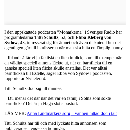
I den uppskattade podcasten ”Monarkerna” i Sveriges Radio har
programledarna
Titti
Schultz
, 52, och
Ebba
Kleberg
von
Sydow
, 43, intresserat sig för ämnet och även diskuterat hur det
egentligen går till i kulisserna när man ska hitta en lämplig nanny.
– Ibland så får vi ju faktiskt en liten inblick, som till exempel när
en väldigt speciell annons läckte ut, när en barnflicka till en
ganska speciell liten flicka skulle anställas. Det var alltså
barnflickan till Estelle, säger Ebba von Sydow i podcasten,
rapporterar Nyheter24.
Titti Schultz drar sig till minnes:
– Du menar det där när det var en familj i Solna som sökte
barnflicka? Det är ju Haga slotts postort.
LÄS MER:
Anna Lindmarkers sorg – vännen hittad död i tält
Titti Schultz har till och med lyckats hitta annonsen som
publicerades i engelska tidningar.