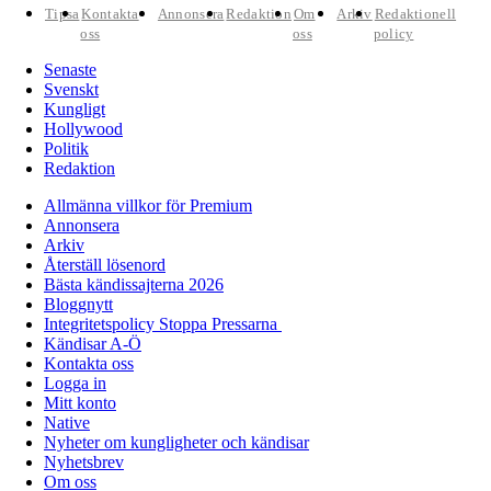
Tipsa
Kontakta
Annonsera
Redaktion
Om
Arkiv
Redaktionell
oss
oss
policy
Senaste
Svenskt
Kungligt
Hollywood
Politik
Redaktion
Allmänna villkor för Premium
Annonsera
Arkiv
Återställ lösenord
Bästa kändissajterna 2026
Bloggnytt
Integritetspolicy Stoppa Pressarna
Kändisar A-Ö
Kontakta oss
Logga in
Mitt konto
Native
Nyheter om kungligheter och kändisar
Nyhetsbrev
Om oss