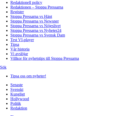
Redaktionell policy
Redaktionen – Stoppa Pressarna
Register
Stoppa Pressarna vs Hänt
Stoppa Pressarna vs Newsner
Stoppa Pressarna vs Nöjeslivet
Stoppa Pressarna vs Nyheter24
Stoppa Pressarna vs Svensk Dam
Test VI-player
Tipsa
Vår historia
Vi avslöjar
Villkor för nyhetstips till Stoppa Pressarna
Sök
Tipsa oss om nyheter!
Senaste
Svenskt
Kungligt
Hollywood
Politik
Redaktion