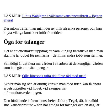
LÄS MER:
Linus Wahlgren i våldsamt vansinnesutbrott – lögnen
efteråt
Dessutom träffar man mängder av inflytelserika personer och kan
knyta viktiga kontakter inför framtiden.
Öga för talanger
Det är ett eftertraktat uppdrag att vara kunglig barnflicka men man
ska inte ta jobbet för pengarna – det finns andra jobb som ger mer.
Samtidigt är det flera mervärden i att arbeta åt de kungliga, värden
som inte går att mäta i pengar.
LÄS MER:
Olle Jönssons tuffa tid: ”Inte råd med mat”
Sköter man sig och är duktig kanske man med tiden kan få andra
arbetsuppgifter vid hovet, vid exempelvis
informationsavdelningen.
Den biträdande informationschefen
Johan
Tegel
, 40, har alltid
sina känselspröt ute – han har ett öga för talanger och en dag lär