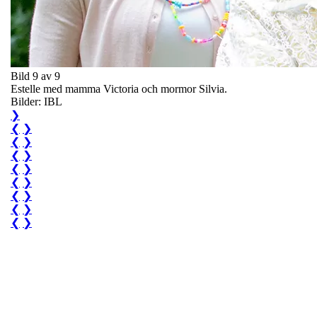
Bild 9 av 9
Estelle med mamma Victoria och mormor Silvia.
Bilder: IBL
❯
❮
❯
❮
❯
❮
❯
❮
❯
❮
❯
❮
❯
❮
❯
❮
❯