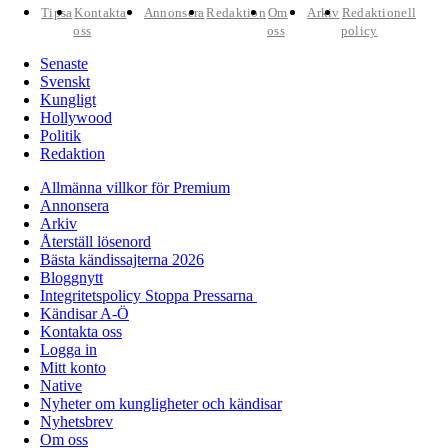
Tipsa
Kontakta
Annonsera
Redaktion
Om
Arkiv
Redaktionell
oss
oss
policy
Senaste
Svenskt
Kungligt
Hollywood
Politik
Redaktion
Allmänna villkor för Premium
Annonsera
Arkiv
Återställ lösenord
Bästa kändissajterna 2026
Bloggnytt
Integritetspolicy Stoppa Pressarna
Kändisar A-Ö
Kontakta oss
Logga in
Mitt konto
Native
Nyheter om kungligheter och kändisar
Nyhetsbrev
Om oss