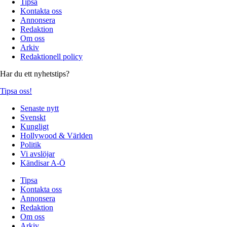
Tipsa
Kontakta oss
Annonsera
Redaktion
Om oss
Arkiv
Redaktionell policy
Har du ett nyhetstips?
Tipsa oss!
Senaste nytt
Svenskt
Kungligt
Hollywood & Världen
Politik
Vi avslöjar
Kändisar A-Ö
Tipsa
Kontakta oss
Annonsera
Redaktion
Om oss
Arkiv