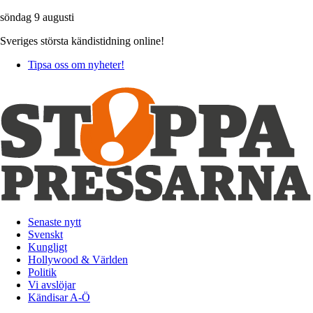
söndag 9 augusti
Sveriges största kändistidning online!
Tipsa oss om nyheter!
Senaste nytt
Svenskt
Kungligt
Hollywood & Världen
Politik
Vi avslöjar
Kändisar A-Ö