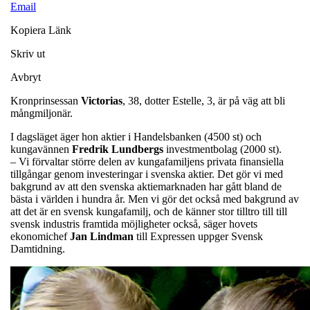
Email
Kopiera Länk
Skriv ut
Avbryt
Kronprinsessan
Victorias
, 38, dotter Estelle, 3, är på väg att bli
mångmiljonär.
I dagsläget äger hon aktier i Handelsbanken (4500 st) och
kungavännen
Fredrik Lundbergs
investmentbolag (2000 st).
– Vi förvaltar större delen av kungafamiljens privata finansiella
tillgångar genom investeringar i svenska aktier. Det gör vi med
bakgrund av att den svenska aktiemarknaden har gått bland de
bästa i världen i hundra år. Men vi gör det också med bakgrund av
att det är en svensk kungafamilj, och de känner stor tilltro till till
svensk industris framtida möjligheter också, säger hovets
ekonomichef
Jan Lindman
till Expressen uppger Svensk
Damtidning.