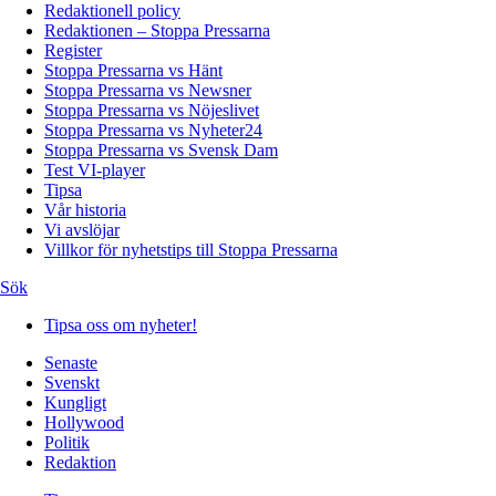
Redaktionell policy
Redaktionen – Stoppa Pressarna
Register
Stoppa Pressarna vs Hänt
Stoppa Pressarna vs Newsner
Stoppa Pressarna vs Nöjeslivet
Stoppa Pressarna vs Nyheter24
Stoppa Pressarna vs Svensk Dam
Test VI-player
Tipsa
Vår historia
Vi avslöjar
Villkor för nyhetstips till Stoppa Pressarna
Sök
Tipsa oss om nyheter!
Senaste
Svenskt
Kungligt
Hollywood
Politik
Redaktion