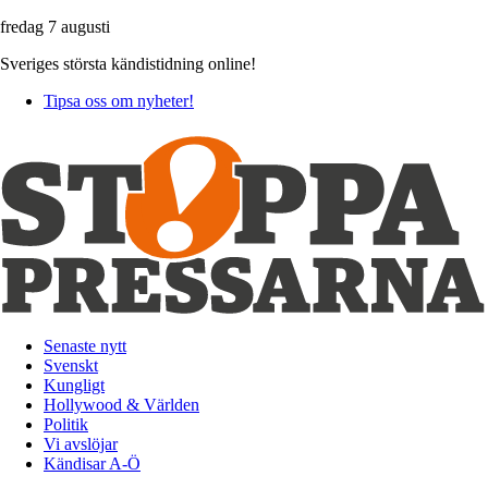
fredag 7 augusti
Sveriges största kändistidning online!
Tipsa oss om nyheter!
Senaste nytt
Svenskt
Kungligt
Hollywood & Världen
Politik
Vi avslöjar
Kändisar A-Ö