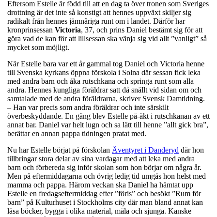
Eftersom Estelle är född till att en dag ta över tronen som Sveriges
drottning är det inte så konstigt att hennes uppväxt skiljer sig
radikalt från hennes jämnåriga runt om i landet. Därför har
kronprinsessan
Victoria
, 37, och prins Daniel bestämt sig för att
göra vad de kan för att lillsessan ska vänja sig vid allt ”vanligt” så
mycket som möjligt.
När Estelle bara var ett år gammal tog Daniel och Victoria henne
till Svenska kyrkans öppna förskola i Solna där sessan fick leka
med andra barn och åka rutschkana och springa runt som alla
andra. Hennes kungliga föräldrar satt då snällt vid sidan om och
samtalade med de andra föräldrarna, skriver Svensk Damtidning.
– Han var precis som andra föräldrar och inte särskilt
överbeskyddande. En gång blev Estelle på-åkt i rutschkanan av ett
annat bar. Daniel var helt lugn och sa lätt till henne ”allt gick bra”,
berättar en annan pappa tidningen pratat med.
Nu har Estelle börjat på förskolan
Äventyret i Danderyd
där hon
tillbringar stora delar av sina vardagar med att leka med andra
barn och förbereda sig inför skolan som hon börjar om några år.
Men på eftermiddagarna och övrig ledig tid umgås hon helst med
mamma och pappa. Härom veckan ska Daniel ha hämtat upp
Estelle en fredagseftermiddag efter ”föris” och besökt ”Rum för
barn” på Kulturhuset i Stockholms city där man bland annat kan
läsa böcker, bygga i olika material, måla och sjunga. Kanske