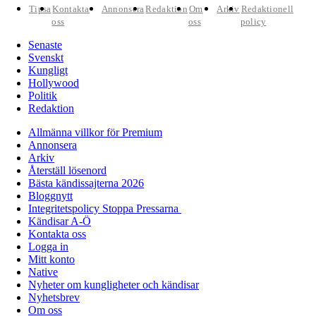
Tipsa
Kontakta
Annonsera
Redaktion
Om
Arkiv
Redaktionell
oss
oss
policy
Senaste
Svenskt
Kungligt
Hollywood
Politik
Redaktion
Allmänna villkor för Premium
Annonsera
Arkiv
Återställ lösenord
Bästa kändissajterna 2026
Bloggnytt
Integritetspolicy Stoppa Pressarna
Kändisar A-Ö
Kontakta oss
Logga in
Mitt konto
Native
Nyheter om kungligheter och kändisar
Nyhetsbrev
Om oss