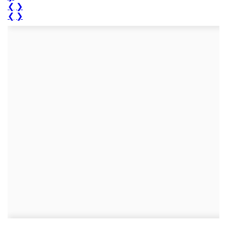
❮
❯
❮
❯