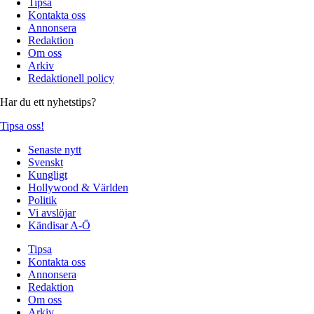
Tipsa
Kontakta oss
Annonsera
Redaktion
Om oss
Arkiv
Redaktionell policy
Har du ett nyhetstips?
Tipsa oss!
Senaste nytt
Svenskt
Kungligt
Hollywood & Världen
Politik
Vi avslöjar
Kändisar A-Ö
Tipsa
Kontakta oss
Annonsera
Redaktion
Om oss
Arkiv