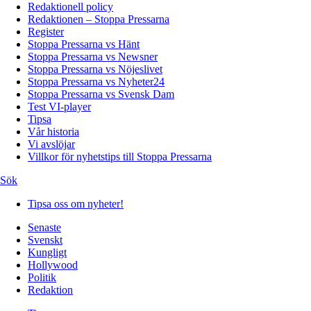
Redaktionell policy
Redaktionen – Stoppa Pressarna
Register
Stoppa Pressarna vs Hänt
Stoppa Pressarna vs Newsner
Stoppa Pressarna vs Nöjeslivet
Stoppa Pressarna vs Nyheter24
Stoppa Pressarna vs Svensk Dam
Test VI-player
Tipsa
Vår historia
Vi avslöjar
Villkor för nyhetstips till Stoppa Pressarna
Sök
Tipsa oss om nyheter!
Senaste
Svenskt
Kungligt
Hollywood
Politik
Redaktion