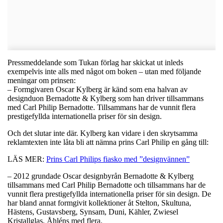
Pressmeddelande som Tukan förlag har skickat ut inleds
exempelvis inte alls med något om boken – utan med följande
meningar om prinsen:
– Formgivaren Oscar Kylberg är känd som ena halvan av
designduon Bernadotte & Kylberg som han driver tillsammans
med Carl Philip Bernadotte. Tillsammans har de vunnit flera
prestigefyllda internationella priser för sin design.
Och det slutar inte där. Kylberg kan vidare i den skrytsamma
reklamtexten inte låta bli att nämna prins Carl Philip en gång till:
LÄS MER:
Prins Carl Philips fiasko med ”designvännen”
– 2012 grundade Oscar designbyrån Bernadotte & Kylberg
tillsammans med Carl Philip Bernadotte och tillsammans har de
vunnit flera prestigefyllda internationella priser för sin design. De
har bland annat formgivit kollektioner åt Stelton, Skultuna,
Hästens, Gustavsberg, Synsam, Duni, Kähler, Zwiesel
Kristallglas, Åhléns med flera.