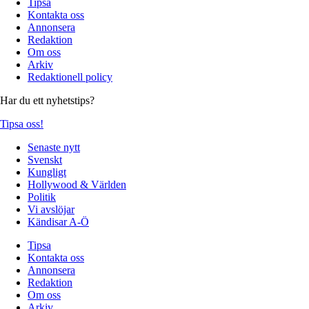
Tipsa
Kontakta oss
Annonsera
Redaktion
Om oss
Arkiv
Redaktionell policy
Har du ett nyhetstips?
Tipsa oss!
Senaste nytt
Svenskt
Kungligt
Hollywood & Världen
Politik
Vi avslöjar
Kändisar A-Ö
Tipsa
Kontakta oss
Annonsera
Redaktion
Om oss
Arkiv