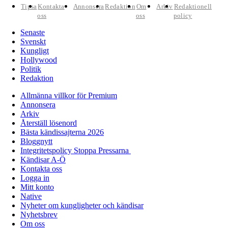
Tipsa
Kontakta
Annonsera
Redaktion
Om
Arkiv
Redaktionell
oss
oss
policy
Senaste
Svenskt
Kungligt
Hollywood
Politik
Redaktion
Allmänna villkor för Premium
Annonsera
Arkiv
Återställ lösenord
Bästa kändissajterna 2026
Bloggnytt
Integritetspolicy Stoppa Pressarna
Kändisar A-Ö
Kontakta oss
Logga in
Mitt konto
Native
Nyheter om kungligheter och kändisar
Nyhetsbrev
Om oss