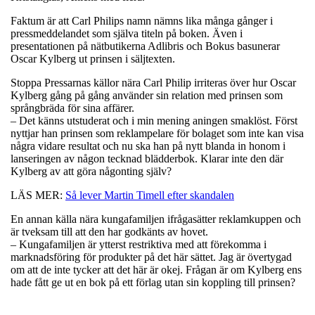
Faktum är att Carl Philips namn nämns lika många gånger i
pressmeddelandet som själva titeln på boken. Även i
presentationen på nätbutikerna Adlibris och Bokus basunerar
Oscar Kylberg ut prinsen i säljtexten.
Stoppa Pressarnas källor nära Carl Philip irriteras över hur Oscar
Kylberg gång på gång använder sin relation med prinsen som
språngbräda för sina affärer.
– Det känns utstuderat och i min mening aningen smaklöst. Först
nyttjar han prinsen som reklampelare för bolaget som inte kan visa
några vidare resultat och nu ska han på nytt blanda in honom i
lanseringen av någon tecknad blädderbok. Klarar inte den där
Kylberg av att göra någonting själv?
LÄS MER:
Så lever Martin Timell efter skandalen
En annan källa nära kungafamiljen ifrågasätter reklamkuppen och
är tveksam till att den har godkänts av hovet.
– Kungafamiljen är ytterst restriktiva med att förekomma i
marknadsföring för produkter på det här sättet. Jag är övertygad
om att de inte tycker att det här är okej. Frågan är om Kylberg ens
hade fått ge ut en bok på ett förlag utan sin koppling till prinsen?