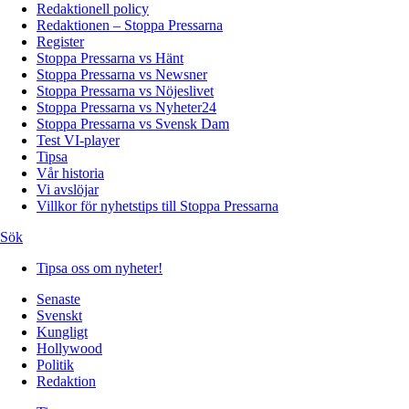
Redaktionell policy
Redaktionen – Stoppa Pressarna
Register
Stoppa Pressarna vs Hänt
Stoppa Pressarna vs Newsner
Stoppa Pressarna vs Nöjeslivet
Stoppa Pressarna vs Nyheter24
Stoppa Pressarna vs Svensk Dam
Test VI-player
Tipsa
Vår historia
Vi avslöjar
Villkor för nyhetstips till Stoppa Pressarna
Sök
Tipsa oss om nyheter!
Senaste
Svenskt
Kungligt
Hollywood
Politik
Redaktion