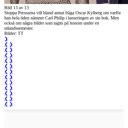
Bild 13 av 13
Stoppa Pressarna vill bland annat fråga Oscar Kylberg om varför
han hela tiden nämner Carl Philip i lanseringen av sin bok. Men
också om några bilder som tagits på honom under en
utlandssemester.
Bilder: TT
❯
❮
❯
❮
❯
❮
❯
❮
❯
❮
❯
❮
❯
❮
❯
❮
❯
❮
❯
❮
❯
❮
❯
❮
❯