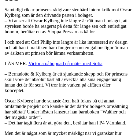
Samtidigt riktar prinsens rådgivare stenhård intern kritk mot Oscar
Kylberg som är den drivande parten i bolaget.
– Vi anser att Oscar Kylberg inte längre är rätt man i bolaget, att
styrelsen borde ha reagerat på detta för länge sen och entledigat
honom, berättar en av Stoppa Pressarnas källor.
I och med att Carl Philip inte längre är lika intresserad av design
och att han i praktiken bara fungerar som en galjonsfigur är man
av åsikten att prinsen bör lämna verksamheten.
LÄS MER:
Victoria påhoppad på mötet med Sofia
– Bernadotte & Kylberg är ett sjunkande skepp och för prinsens
skull vore det absolut bäst att avveckla alla sina engagemang
innan det är för sent. Vi tror inte varken på affären eller
konceptet.
Oscar Kylberg har de senaste åren haft fokus på ett annat
omfattande projekt och kanske är det därför bolagets omsättning
har störtat? Under hösten lanserar han barnboken ”Walther och
det magiska ordet”.
– Det har tagit flera år att göra den, berättar han i P4 Värmland.
Men det är något som är mycket märkligt när vi granskar hur