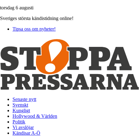
torsdag 6 augusti
Sveriges största kändistidning online!
Tipsa oss om nyheter!
Senaste nytt
Svenskt
Kungligt
Hollywood & Världen
Politik
Vi avslöjar
Kändisar A-Ö