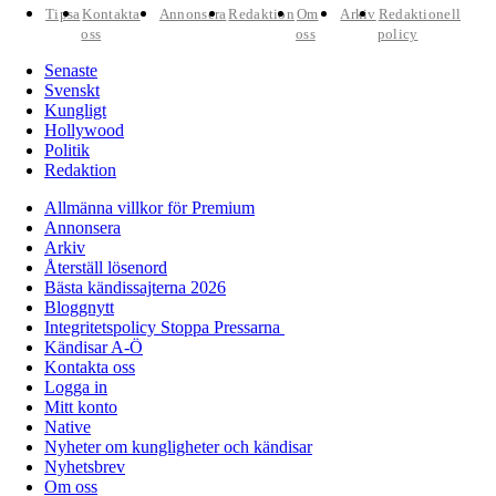
Tipsa
Kontakta
Annonsera
Redaktion
Om
Arkiv
Redaktionell
oss
oss
policy
Senaste
Svenskt
Kungligt
Hollywood
Politik
Redaktion
Allmänna villkor för Premium
Annonsera
Arkiv
Återställ lösenord
Bästa kändissajterna 2026
Bloggnytt
Integritetspolicy Stoppa Pressarna
Kändisar A-Ö
Kontakta oss
Logga in
Mitt konto
Native
Nyheter om kungligheter och kändisar
Nyhetsbrev
Om oss