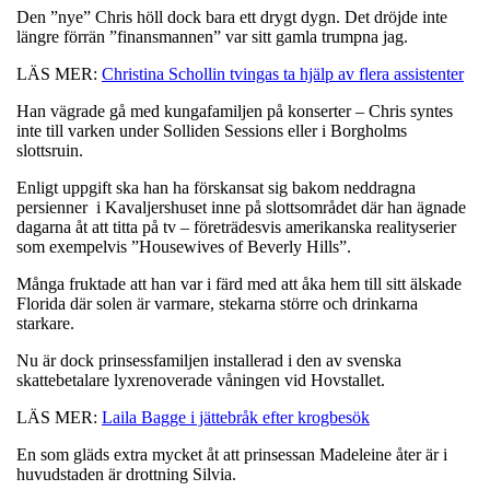
Den ”nye” Chris höll dock bara ett drygt dygn. Det dröjde inte
längre förrän ”finansmannen” var sitt gamla trumpna jag.
LÄS MER:
Christina Schollin tvingas ta hjälp av flera assistenter
Han vägrade gå med kungafamiljen på konserter – Chris syntes
inte till varken under Solliden Sessions eller i Borgholms
slottsruin.
Enligt uppgift ska han ha förskansat sig bakom neddragna
persienner i Kavaljershuset inne på slottsområdet där han ägnade
dagarna åt att titta på tv – företrädesvis amerikanska realityserier
som exempelvis ”Housewives of Beverly Hills”.
Många fruktade att han var i färd med att åka hem till sitt älskade
Florida där solen är varmare, stekarna större och drinkarna
starkare.
Nu är dock prinsessfamiljen installerad i den av svenska
skattebetalare lyxrenoverade våningen vid Hovstallet.
LÄS MER:
Laila Bagge i jättebråk efter krogbesök
En som gläds extra mycket åt att prinsessan Madeleine åter är i
huvudstaden är drottning Silvia.