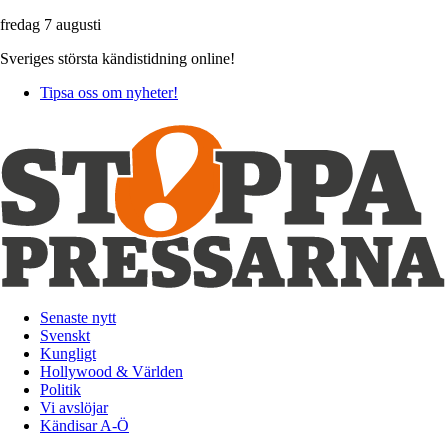
fredag 7 augusti
Sveriges största kändistidning online!
Tipsa oss om nyheter!
Senaste nytt
Svenskt
Kungligt
Hollywood & Världen
Politik
Vi avslöjar
Kändisar A-Ö