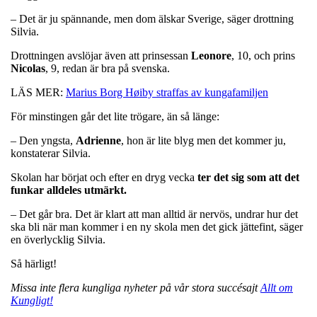
– Det är ju spännande, men dom älskar Sverige, säger drottning
Silvia.
Drottningen avslöjar även att prinsessan
Leonore
, 10, och prins
Nicolas
, 9, redan är bra på svenska.
LÄS MER:
Marius Borg Høiby straffas av kungafamiljen
För minstingen går det lite trögare, än så länge:
– Den yngsta,
Adrienne
, hon är lite blyg men det kommer ju,
konstaterar Silvia.
Skolan har börjat och efter en dryg vecka
ter det sig som att det
funkar alldeles utmärkt.
– Det går bra. Det är klart att man alltid är nervös, undrar hur det
ska bli när man kommer i en ny skola men det gick jättefint, säger
en överlycklig Silvia.
Så härligt!
Missa inte flera kungliga nyheter på vår stora succésajt
Allt om
Kungligt!