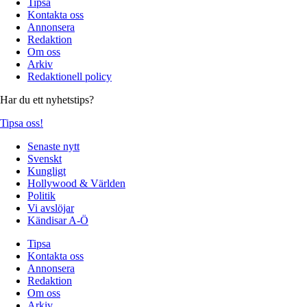
Tipsa
Kontakta oss
Annonsera
Redaktion
Om oss
Arkiv
Redaktionell policy
Har du ett nyhetstips?
Tipsa oss!
Senaste nytt
Svenskt
Kungligt
Hollywood & Världen
Politik
Vi avslöjar
Kändisar A-Ö
Tipsa
Kontakta oss
Annonsera
Redaktion
Om oss
Arkiv