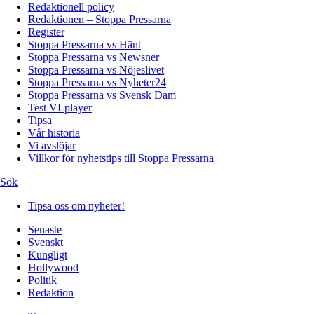
Redaktionell policy
Redaktionen – Stoppa Pressarna
Register
Stoppa Pressarna vs Hänt
Stoppa Pressarna vs Newsner
Stoppa Pressarna vs Nöjeslivet
Stoppa Pressarna vs Nyheter24
Stoppa Pressarna vs Svensk Dam
Test VI-player
Tipsa
Vår historia
Vi avslöjar
Villkor för nyhetstips till Stoppa Pressarna
Sök
Tipsa oss om nyheter!
Senaste
Svenskt
Kungligt
Hollywood
Politik
Redaktion