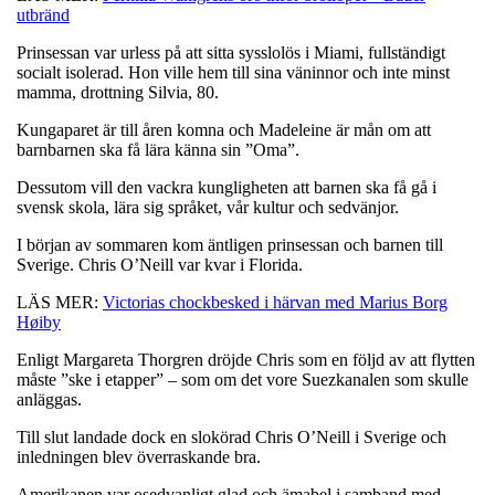
utbränd
Prinsessan var urless på att sitta sysslolös i Miami, fullständigt
socialt isolerad. Hon ville hem till sina väninnor och inte minst
mamma, drottning Silvia, 80.
Kungaparet är till åren komna och Madeleine är mån om att
barnbarnen ska få lära känna sin ”Oma”.
Dessutom vill den vackra kungligheten att barnen ska få gå i
svensk skola, lära sig språket, vår kultur och sedvänjor.
I början av sommaren kom äntligen prinsessan och barnen till
Sverige. Chris O’Neill var kvar i Florida.
LÄS MER:
Victorias chockbesked i härvan med Marius Borg
Høiby
Enligt Margareta Thorgren dröjde Chris som en följd av att flytten
måste ”ske i etapper” ­­– som om det vore Suezkanalen som skulle
anläggas.
Till slut landade dock en slokörad Chris O’Neill i Sverige och
inledningen blev överraskande bra.
Amerikanen var osedvanligt glad och ämabel i samband med