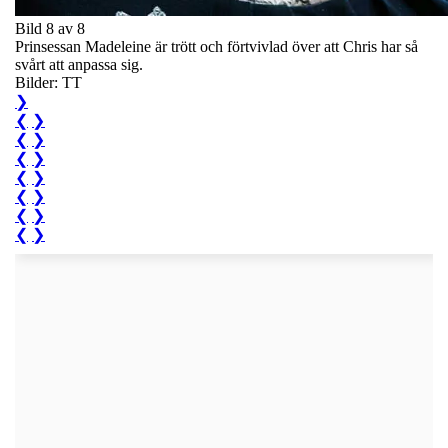
Bild 8 av 8
Prinsessan Madeleine är trött och förtvivlad över att Chris har så
svårt att anpassa sig.
Bilder: TT
❯
❮
❯
❮
❯
❮
❯
❮
❯
❮
❯
❮
❯
❮
❯