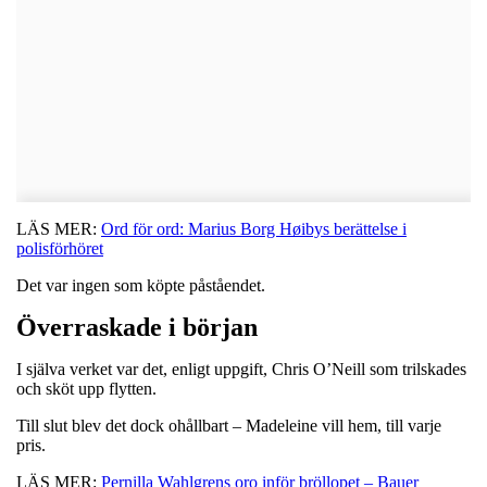
LÄS MER:
Ord för ord: Marius Borg Høibys berättelse i
polisförhöret
Det var ingen som köpte påståendet.
Överraskade i början
I själva verket var det, enligt uppgift, Chris O’Neill som trilskades
och sköt upp flytten.
Till slut blev det dock ohållbart – Madeleine vill hem, till varje
pris.
LÄS MER:
Pernilla Wahlgrens oro inför bröllopet – Bauer