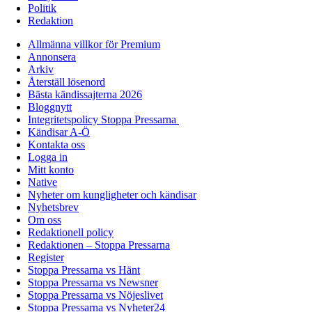
Politik
Redaktion
Allmänna villkor för Premium
Annonsera
Arkiv
Återställ lösenord
Bästa kändissajterna 2026
Bloggnytt
Integritetspolicy Stoppa Pressarna
Kändisar A-Ö
Kontakta oss
Logga in
Mitt konto
Native
Nyheter om kungligheter och kändisar
Nyhetsbrev
Om oss
Redaktionell policy
Redaktionen – Stoppa Pressarna
Register
Stoppa Pressarna vs Hänt
Stoppa Pressarna vs Newsner
Stoppa Pressarna vs Nöjeslivet
Stoppa Pressarna vs Nyheter24