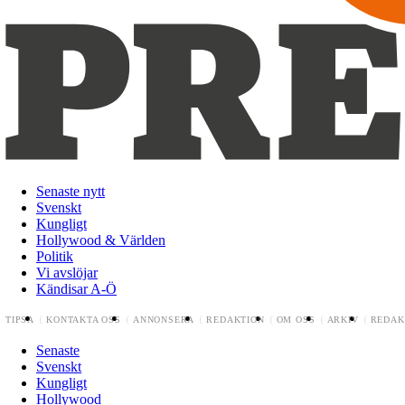
Senaste nytt
Svenskt
Kungligt
Hollywood & Världen
Politik
Vi avslöjar
Kändisar A-Ö
TIPSA
KONTAKTA OSS
ANNONSERA
REDAKTION
OM OSS
ARKIV
REDAK
Senaste
Svenskt
Kungligt
Hollywood