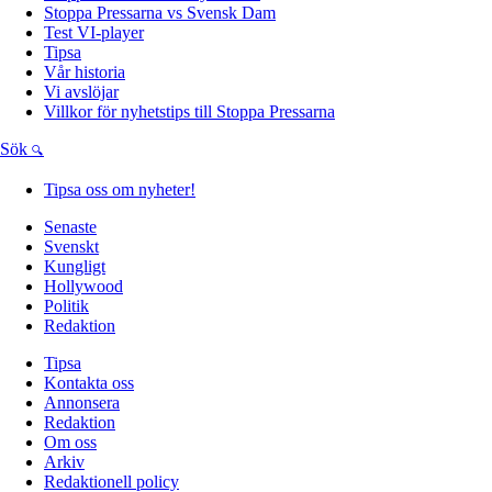
Stoppa Pressarna vs Svensk Dam
Test VI-player
Tipsa
Vår historia
Vi avslöjar
Villkor för nyhetstips till Stoppa Pressarna
Sök
Tipsa oss om nyheter!
Senaste
Svenskt
Kungligt
Hollywood
Politik
Redaktion
Tipsa
Kontakta oss
Annonsera
Redaktion
Om oss
Arkiv
Redaktionell policy