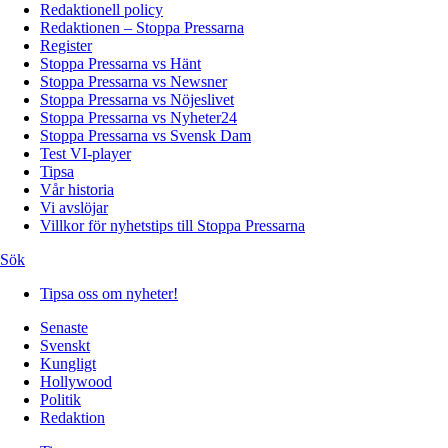
Redaktionell policy
Redaktionen – Stoppa Pressarna
Register
Stoppa Pressarna vs Hänt
Stoppa Pressarna vs Newsner
Stoppa Pressarna vs Nöjeslivet
Stoppa Pressarna vs Nyheter24
Stoppa Pressarna vs Svensk Dam
Test VI-player
Tipsa
Vår historia
Vi avslöjar
Villkor för nyhetstips till Stoppa Pressarna
Sök
Tipsa oss om nyheter!
Senaste
Svenskt
Kungligt
Hollywood
Politik
Redaktion