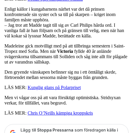
Enligt källor i kungabarnens närhet var det då prinsen
konfronterade sin syster och sa till på skarpen – kriget inom
familjen måste upphöra.
– Jag tror att Madde tagit till sig av Carl Philips hårda ord. I
vanliga fall är han följsam och på gränsen till velig, men när han
väl kokar så lyssnar Madde, berättade en källa.
Madeleine gick motvilligt med på att tillbringa semestern i Saint-
Tropez med Sofia. Men när
Victoria
fyllde 40 år anlände
svägerskorna tillsammans till Solliden och såg inte allt för plågade
ut av varandras sällskap.
Den gryende vänskapen befinner sig nu i ett ömtåligt skede,
förtroendet mellan sessorna måste byggas från grunden.
LÄS MER:
Kunglig glans på Polarpriset
Men vi vågar oss på att vara försiktigt optimistiska. Stridsyxan
verkar, för tillfället, vara begravd.
LÄS MER:
Chris O’Neills kämpiga kroppskris
Lägg till
Stoppa Pressarna
som föredragen källa i