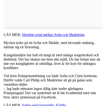
LÄS MER:
Hemligt avtal mellan Sofia och Madeleine
Mycket tyder på att Sofia och Madde, med trevande småsteg,
närmar sig en försoning.
Kungafamiljen har haft ett tungt år med många sorgebesked och
dödsbud. Det har skakat om dem alla rejält. De har börjat inse att
inte ens kungligheter är odödliga, livet är för kort för utdragna
konflikter.
Vid årets Polarprisutdelning var både Sofia och Chris bortresta.
Därför valde Carl Philip och Madeleine att gå på galan som
varandras dejter.
– Jag hade minsann ingen dålig date under gårdagens
Polarprisgala! Det var underbart att få lite kvalitetstid med min
bror, skrev prinsessan på Facebook.
LÄS MER:
Sofias eget kungarike: Kåtilla