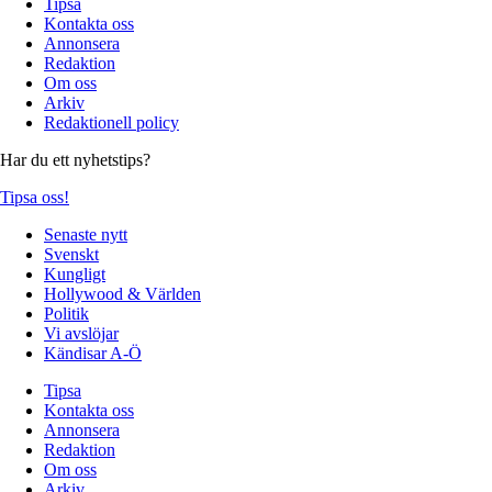
Tipsa
Kontakta oss
Annonsera
Redaktion
Om oss
Arkiv
Redaktionell policy
Har du ett nyhetstips?
Tipsa oss!
Senaste nytt
Svenskt
Kungligt
Hollywood & Världen
Politik
Vi avslöjar
Kändisar A-Ö
Tipsa
Kontakta oss
Annonsera
Redaktion
Om oss
Arkiv