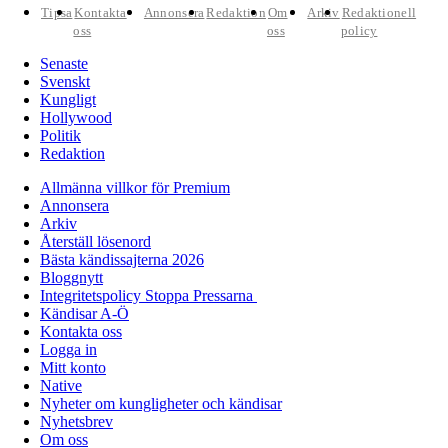
Tipsa
Kontakta
Annonsera
Redaktion
Om
Arkiv
Redaktionell
oss
oss
policy
Senaste
Svenskt
Kungligt
Hollywood
Politik
Redaktion
Allmänna villkor för Premium
Annonsera
Arkiv
Återställ lösenord
Bästa kändissajterna 2026
Bloggnytt
Integritetspolicy Stoppa Pressarna
Kändisar A-Ö
Kontakta oss
Logga in
Mitt konto
Native
Nyheter om kungligheter och kändisar
Nyhetsbrev
Om oss