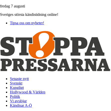
fredag 7 augusti
Sveriges största kändistidning online!
Tipsa oss om nyheter!
Senaste nytt
Svenskt
Kungligt
Hollywood & Världen
Politik
Vi avslöjar
Kändisar A-Ö