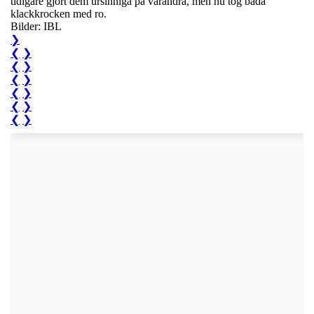
tidigare gjort dem ursinniga på varandra, men nu tog båda
klackkrocken med ro.
Bilder: IBL
❯
❮
❯
❮
❯
❮
❯
❮
❯
❮
❯
❮
❯