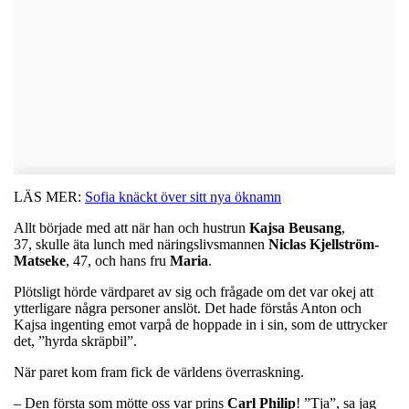
LÄS MER:
Sofia knäckt över sitt nya öknamn
Allt började med att när han och hustrun
Kajsa Beusang
,
37, skulle äta lunch med näringslivsmannen
Niclas Kjellström-
Matseke
, 47, och hans fru
Maria
.
Plötsligt hörde värdparet av sig och frågade om det var okej att
ytterligare några personer anslöt. Det hade förstås Anton och
Kajsa ingenting emot varpå de hoppade in i sin, som de uttrycker
det, ”hyrda skräpbil”.
När paret kom fram fick de världens överraskning.
– Den första som mötte oss var prins
Carl Philip
! ”Tja”, sa jag