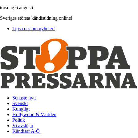
torsdag 6 augusti
Sveriges största kändistidning online!
Tipsa oss om nyheter!
Senaste nytt
Svenskt
Kungligt
Hollywood & Världen
Politik
Vi avslöjar
Kändisar A-Ö