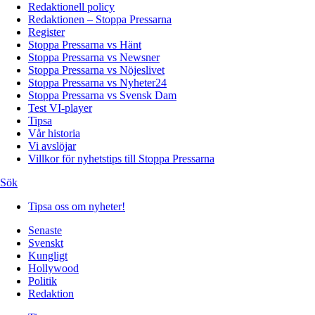
Redaktionell policy
Redaktionen – Stoppa Pressarna
Register
Stoppa Pressarna vs Hänt
Stoppa Pressarna vs Newsner
Stoppa Pressarna vs Nöjeslivet
Stoppa Pressarna vs Nyheter24
Stoppa Pressarna vs Svensk Dam
Test VI-player
Tipsa
Vår historia
Vi avslöjar
Villkor för nyhetstips till Stoppa Pressarna
Sök
Tipsa oss om nyheter!
Senaste
Svenskt
Kungligt
Hollywood
Politik
Redaktion