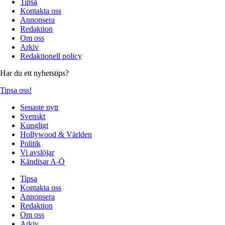
Tipsa
Kontakta oss
Annonsera
Redaktion
Om oss
Arkiv
Redaktionell policy
Har du ett nyhetstips?
Tipsa oss!
Senaste nytt
Svenskt
Kungligt
Hollywood & Världen
Politik
Vi avslöjar
Kändisar A-Ö
Tipsa
Kontakta oss
Annonsera
Redaktion
Om oss
Arkiv