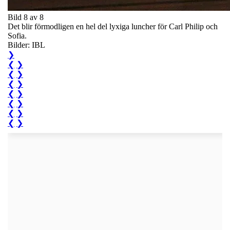
Bild 8 av 8
Det blir förmodligen en hel del lyxiga luncher för Carl Philip och
Sofia.
Bilder: IBL
❯
❮
❯
❮
❯
❮
❯
❮
❯
❮
❯
❮
❯
❮
❯