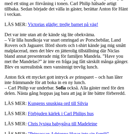
med ett sting av förvåning i tonen. Carl Philip hälsade artigt
tillbaka. Sedan började det välla in gäster, berättar Anton för Hänt
i veckan.
LÄS MER:
Victorias glädje: tredje barnet på väg!
Det var inte utan att de kände sig lite obekväma.
– Vår lilla hundkoja var snart omringad av Porschebilar, Land
Rovers och Jaguarer. Iförd shorts och t-shirt kände jag mig smått
malplacerad, men det blev en jätterolig tillställning där Niclas
bland annat presenterade mig för familjen Mandela. ”Have you
met the Mandelas?” är inte en fråga jag fått särskilt många gånger.
Blev en surrealistisk men vansinnigt trevlig lunch.
Anton fick ett mycket gott intryck av prinsparet – och han låter
inte främmande för att boka in en ny lunch.
– Carl Philip var underbar.
Sofia
också. Alla gäster med för den
delen. Nästa gång hoppas jag bara att jag är lite bättre förberedd.
LÄS MER:
Kungens snuskiga ord till Silvia
LÄS MER:
Förbjuden kärlek i Carl Philips hus
LÄS MER:
Chris lyxiga babygåva till Madeleine
LÄS MER:
”Prinsessan Adrienne liknar inte sin familj”