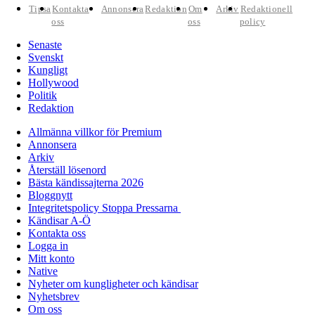
Tipsa
Kontakta
Annonsera
Redaktion
Om
Arkiv
Redaktionell
oss
oss
policy
Senaste
Svenskt
Kungligt
Hollywood
Politik
Redaktion
Allmänna villkor för Premium
Annonsera
Arkiv
Återställ lösenord
Bästa kändissajterna 2026
Bloggnytt
Integritetspolicy Stoppa Pressarna
Kändisar A-Ö
Kontakta oss
Logga in
Mitt konto
Native
Nyheter om kungligheter och kändisar
Nyhetsbrev
Om oss