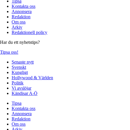
Tipsa
Kontakta oss
Annonsera
Redaktion
Om oss
Arkiv
Redaktionell policy
Har du ett nyhetstips?
Tipsa oss!
Senaste nytt
Svenskt
Kungligt
Hollywood & Världen
Politik
Vi avslöjar
Kändisar A-Ö
Tipsa
Kontakta oss
Annonsera
Redaktion
Om oss
Arkiv