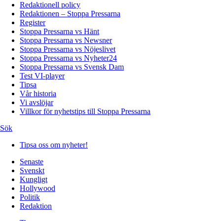
Redaktionell policy
Redaktionen – Stoppa Pressarna
Register
Stoppa Pressarna vs Hänt
Stoppa Pressarna vs Newsner
Stoppa Pressarna vs Nöjeslivet
Stoppa Pressarna vs Nyheter24
Stoppa Pressarna vs Svensk Dam
Test VI-player
Tipsa
Vår historia
Vi avslöjar
Villkor för nyhetstips till Stoppa Pressarna
Sök
Tipsa oss om nyheter!
Senaste
Svenskt
Kungligt
Hollywood
Politik
Redaktion