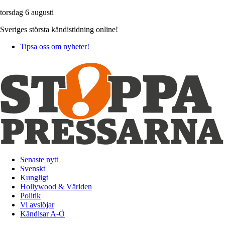
torsdag 6 augusti
Sveriges största kändistidning online!
Tipsa oss om nyheter!
Senaste nytt
Svenskt
Kungligt
Hollywood & Världen
Politik
Vi avslöjar
Kändisar A-Ö