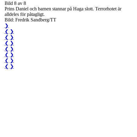
Bild 8 av 8
Prins Daniel och barnen stannar på Haga slott. Terrorhotet är
alldeles för påtagligt.
Bild: Fredrik Sandberg/TT
❯
❮
❯
❮
❯
❮
❯
❮
❯
❮
❯
❮
❯
❮
❯