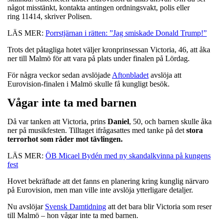
något misstänkt, kontakta antingen ordningsvakt, polis eller
ring 11414, skriver Polisen.
LÄS MER:
Porrstjärnan i rätten: ”Jag smiskade Donald Trump!”
Trots det påtagliga hotet väljer kronprinsessan Victoria, 46, att åka
ner till Malmö för att vara på plats under finalen på Lördag.
För några veckor sedan avslöjade
Aftonbladet
avslöja att
Eurovision-finalen i Malmö skulle få kungligt besök.
Vågar inte ta med barnen
Då var tanken att Victoria, prins
Daniel
, 50, och barnen skulle åka
ner på musikfesten. Tilltaget ifrågasattes med tanke på det
stora
terrorhot som råder mot tävlingen.
LÄS MER:
ÖB Micael Bydén med ny skandalkvinna på kungens
fest
Hovet bekräftade att det fanns en planering kring kunglig närvaro
på Eurovision, men man ville inte avslöja ytterligare detaljer.
Nu avslöjar
Svensk Damtidning
att det bara blir Victoria som reser
till Malmö – hon vågar inte ta med barnen.