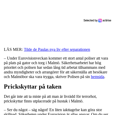
LÄS MER:
Tilde de Paulas nya liv efter separationen
– Under Eurovisionveckan kommer ett stort antal poliser att vara
på plats på gator och torg i Malmö. Säkerhetsarbetet har hög
prioritet och polisen har sedan lång tid arbetat tillsammans med
andra myndigheter och arrangörer för att säkerställa att besökare
och Malmöbor ska vara trygga, skriver Polisen på sin
hemsida
.
Prickskyttar på taken
Det går inte att ta miste på att man är livrädd för terrorhot,
prickskyttar finns utplacerade på hustak i Malmö.
– Ser du något – säg något! En liten iakttagelse kan göra stor
skillnad. Säkerheten under Eurovision är allas ansvar. Om du ser