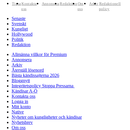
Tipsa
Kontakta
Annonsera
Redaktion
Om
Arkiv
Redaktionell
oss
oss
policy
Senaste
Svenskt
Kungligt
Hollywood
Politik
Redaktion
Allmänna villkor för Premium
Annonsera
Arkiv
Återställ lösenord
Bästa kändissajterna 2026
Bloggnytt
Integritetspolicy Stoppa Pressarna
Kändisar A-Ö
Kontakta oss
Logga in
Mitt konto
Native
Nyheter om kungligheter och kändisar
Nyhetsbrev
Om oss