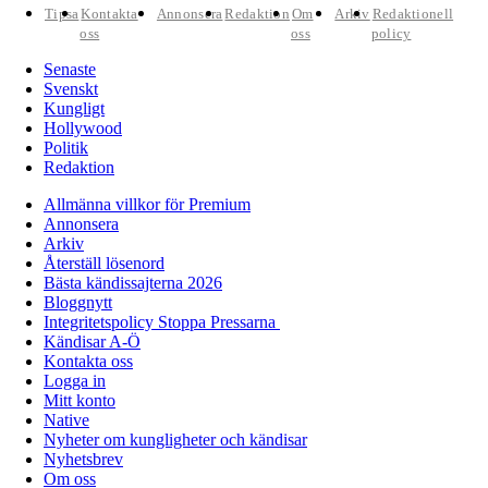
Tipsa
Kontakta
Annonsera
Redaktion
Om
Arkiv
Redaktionell
oss
oss
policy
Senaste
Svenskt
Kungligt
Hollywood
Politik
Redaktion
Allmänna villkor för Premium
Annonsera
Arkiv
Återställ lösenord
Bästa kändissajterna 2026
Bloggnytt
Integritetspolicy Stoppa Pressarna
Kändisar A-Ö
Kontakta oss
Logga in
Mitt konto
Native
Nyheter om kungligheter och kändisar
Nyhetsbrev
Om oss