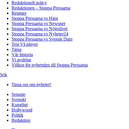
Redaktionell policy
Redaktionen – Stoppa Pressarna
Register
Stoppa Pressarna vs Hänt
Stoppa Pressarna vs Newsner
Stoppa Pressarna vs Nöjeslivet
Stoppa Pressarna vs Nyheter24
Stoppa Pressarna vs Svensk Dam
Test VI-player
Tipsa
Vår historia
Vi avslöjar
Villkor för nyhetstips till Stoppa Pressarna
Sök
Tipsa oss om nyheter!
Senaste
Svenskt
Kungligt
Hollywood
Politik
Redaktion