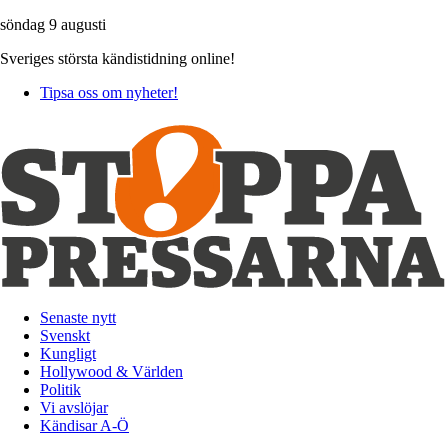
söndag 9 augusti
Sveriges största kändistidning online!
Tipsa oss om nyheter!
Senaste nytt
Svenskt
Kungligt
Hollywood & Världen
Politik
Vi avslöjar
Kändisar A-Ö