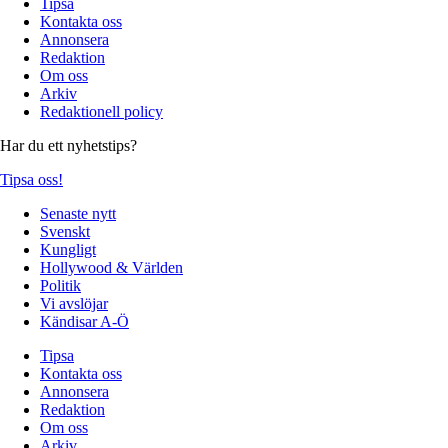
Tipsa
Kontakta oss
Annonsera
Redaktion
Om oss
Arkiv
Redaktionell policy
Har du ett nyhetstips?
Tipsa oss!
Senaste nytt
Svenskt
Kungligt
Hollywood & Världen
Politik
Vi avslöjar
Kändisar A-Ö
Tipsa
Kontakta oss
Annonsera
Redaktion
Om oss
Arkiv