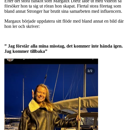
Efter det stora fiaskot som Margaux Dietz lade ut med videon så
försöker hon ta sig ut röran hon skapat. Flertal stora företag som
bland annat Stronger har brutit sina samarbeten med influencern.
Margaux började uppdatera sitt flöde med bland annat en bild där
hon ler och skriver:
” Jag förstår alla mina misstag, det kommer inte hända igen.
Jag kommer tillbaka”