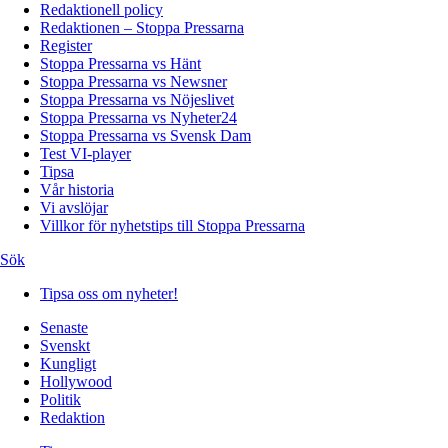
Redaktionell policy
Redaktionen – Stoppa Pressarna
Register
Stoppa Pressarna vs Hänt
Stoppa Pressarna vs Newsner
Stoppa Pressarna vs Nöjeslivet
Stoppa Pressarna vs Nyheter24
Stoppa Pressarna vs Svensk Dam
Test VI-player
Tipsa
Vår historia
Vi avslöjar
Villkor för nyhetstips till Stoppa Pressarna
Sök
Tipsa oss om nyheter!
Senaste
Svenskt
Kungligt
Hollywood
Politik
Redaktion