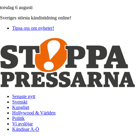
torsdag 6 augusti
Sveriges största kändistidning online!
Tipsa oss om nyheter!
Senaste nytt
Svenskt
Kungligt
Hollywood & Världen
Politik
Vi avslöjar
Kändisar A-Ö