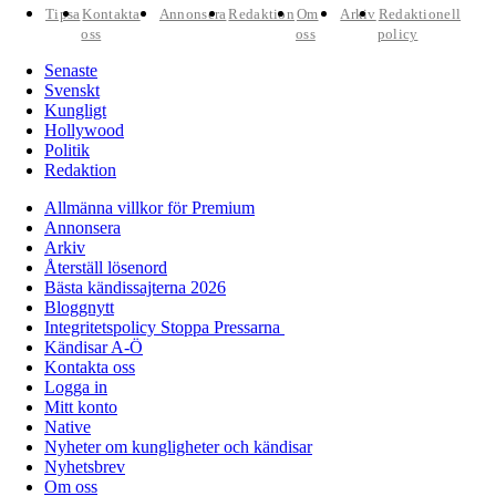
Tipsa
Kontakta
Annonsera
Redaktion
Om
Arkiv
Redaktionell
oss
oss
policy
Senaste
Svenskt
Kungligt
Hollywood
Politik
Redaktion
Allmänna villkor för Premium
Annonsera
Arkiv
Återställ lösenord
Bästa kändissajterna 2026
Bloggnytt
Integritetspolicy Stoppa Pressarna
Kändisar A-Ö
Kontakta oss
Logga in
Mitt konto
Native
Nyheter om kungligheter och kändisar
Nyhetsbrev
Om oss