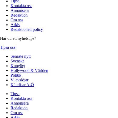
Tipsa
Kontakta oss
Annonsera
Redaktion
Om oss
Arkiv
Redaktionell policy
Har du ett nyhetstips?
Tipsa oss!
Senaste nytt
Svenskt
Kungligt
Hollywood & Världen
Politik
Vi avslöjar
Kändisar A-Ö
Tipsa
Kontakta oss
Annonsera
Redaktion
Om oss
Arkiv