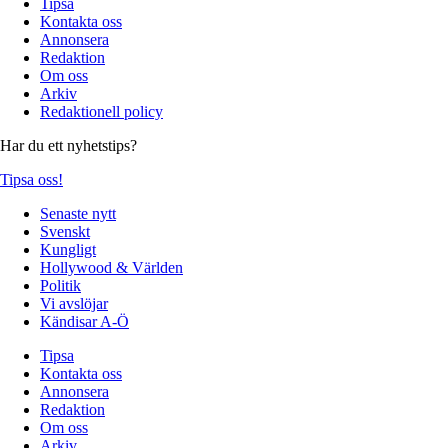
Tipsa
Kontakta oss
Annonsera
Redaktion
Om oss
Arkiv
Redaktionell policy
Har du ett nyhetstips?
Tipsa oss!
Senaste nytt
Svenskt
Kungligt
Hollywood & Världen
Politik
Vi avslöjar
Kändisar A-Ö
Tipsa
Kontakta oss
Annonsera
Redaktion
Om oss
Arkiv