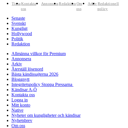
Tipsa
Kontakta
Annonsera
Redaktion
Om
Arkiv
Redaktionell
oss
oss
policy
Senaste
Svenskt
Kungligt
Hollywood
Politik
Redaktion
Allmänna villkor för Premium
Annonsera
Arkiv
Återställ lösenord
Bästa kändissajterna 2026
Bloggnytt
Integritetspolicy Stoppa Pressarna
Kändisar A-Ö
Kontakta oss
Logga in
Mitt konto
Native
Nyheter om kungligheter och kändisar
Nyhetsbrev
Om oss