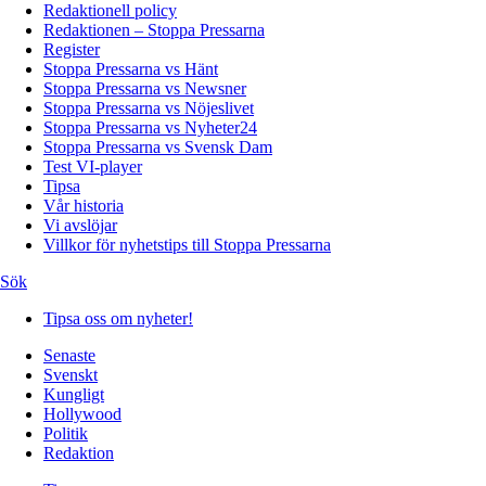
Redaktionell policy
Redaktionen – Stoppa Pressarna
Register
Stoppa Pressarna vs Hänt
Stoppa Pressarna vs Newsner
Stoppa Pressarna vs Nöjeslivet
Stoppa Pressarna vs Nyheter24
Stoppa Pressarna vs Svensk Dam
Test VI-player
Tipsa
Vår historia
Vi avslöjar
Villkor för nyhetstips till Stoppa Pressarna
Sök
Tipsa oss om nyheter!
Senaste
Svenskt
Kungligt
Hollywood
Politik
Redaktion