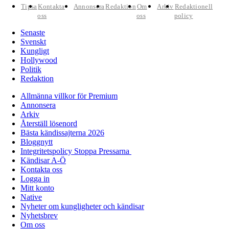
Tipsa
Kontakta
Annonsera
Redaktion
Om
Arkiv
Redaktionell
oss
oss
policy
Senaste
Svenskt
Kungligt
Hollywood
Politik
Redaktion
Allmänna villkor för Premium
Annonsera
Arkiv
Återställ lösenord
Bästa kändissajterna 2026
Bloggnytt
Integritetspolicy Stoppa Pressarna
Kändisar A-Ö
Kontakta oss
Logga in
Mitt konto
Native
Nyheter om kungligheter och kändisar
Nyhetsbrev
Om oss