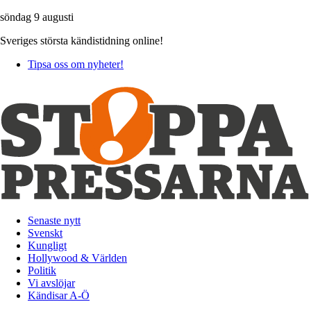
söndag 9 augusti
Sveriges största kändistidning online!
Tipsa oss om nyheter!
Senaste nytt
Svenskt
Kungligt
Hollywood & Världen
Politik
Vi avslöjar
Kändisar A-Ö