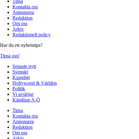
Tipsa
Kontakta oss
Annonsera
Redaktion
Om oss
Arkiv
Redaktionell policy
Har du ett nyhetstips?
Tipsa oss!
Senaste nytt
Svenskt
Kungligt
Hollywood & Världen
Politik
Vi avslöjar
Kändisar A-Ö
Tipsa
Kontakta oss
Annonsera
Redaktion
Om oss
Arkiv