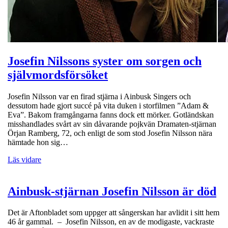
Josefin Nilssons syster om sorgen och
självmordsförsöket
Josefin Nilsson var en firad stjärna i Ainbusk Singers och
dessutom hade gjort succé på vita duken i storfilmen ”Adam &
Eva”. Bakom framgångarna fanns dock ett mörker. Gotländskan
misshandlades svårt av sin dåvarande pojkvän Dramaten-stjärnan
Örjan Ramberg, 72, och enligt de som stod Josefin Nilsson nära
hämtade hon sig…
Läs vidare
Ainbusk-stjärnan Josefin Nilsson är död
Det är Aftonbladet som uppger att sångerskan har avlidit i sitt hem
46 år gammal. – Josefin Nilsson, en av de modigaste, vackraste