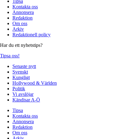
Tipsa
Kontakta oss
Annonsera
Redaktion
Om oss
Arkiv
Redaktionell policy
Har du ett nyhetstips?
Tipsa oss!
Senaste nytt
Svenskt
Kungligt
Hollywood & Världen
Politik
Vi avslöjar
Kändisar A-Ö
Tipsa
Kontakta oss
Annonsera
Redaktion
Om oss
Arkiv