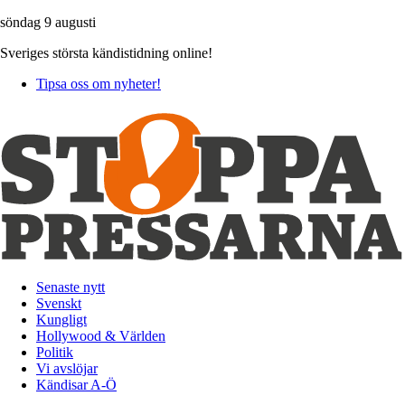
söndag 9 augusti
Sveriges största kändistidning online!
Tipsa oss om nyheter!
Senaste nytt
Svenskt
Kungligt
Hollywood & Världen
Politik
Vi avslöjar
Kändisar A-Ö