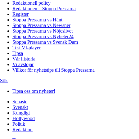
Redaktionell policy
Redaktionen – Stoppa Pressarna
Register
Stoppa Pressarna vs Hänt
Stoppa Pressarna vs Newsner
Stoppa Pressarna vs Nöjeslivet
Stoppa Pressarna vs Nyheter24
Stoppa Pressarna vs Svensk Dam
Test VI-player
Tipsa
Vår historia
Vi avslöjar
Villkor för nyhetstips till Stoppa Pressarna
Sök
Tipsa oss om nyheter!
Senaste
Svenskt
Kungligt
Hollywood
Politik
Redaktion