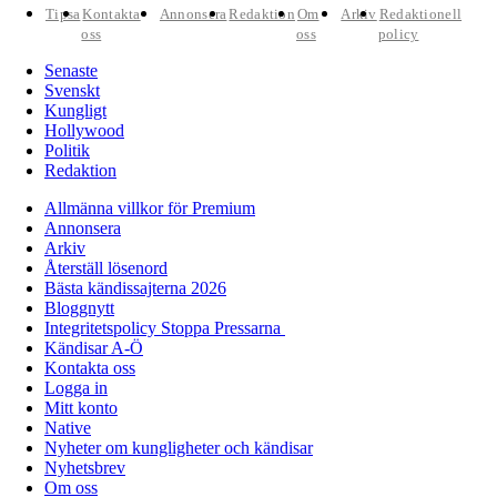
Tipsa
Kontakta
Annonsera
Redaktion
Om
Arkiv
Redaktionell
oss
oss
policy
Senaste
Svenskt
Kungligt
Hollywood
Politik
Redaktion
Allmänna villkor för Premium
Annonsera
Arkiv
Återställ lösenord
Bästa kändissajterna 2026
Bloggnytt
Integritetspolicy Stoppa Pressarna
Kändisar A-Ö
Kontakta oss
Logga in
Mitt konto
Native
Nyheter om kungligheter och kändisar
Nyhetsbrev
Om oss