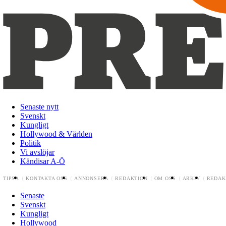
Senaste nytt
Svenskt
Kungligt
Hollywood & Världen
Politik
Vi avslöjar
Kändisar A-Ö
TIPSA
KONTAKTA OSS
ANNONSERA
REDAKTION
OM OSS
ARKIV
REDAK
Senaste
Svenskt
Kungligt
Hollywood