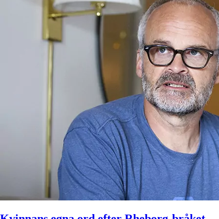
Kvinnans egna ord efter Rheborg-bråket