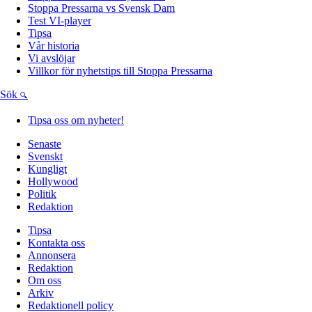
Stoppa Pressarna vs Svensk Dam
Test VI-player
Tipsa
Vår historia
Vi avslöjar
Villkor för nyhetstips till Stoppa Pressarna
Sök
Tipsa oss om nyheter!
Senaste
Svenskt
Kungligt
Hollywood
Politik
Redaktion
Tipsa
Kontakta oss
Annonsera
Redaktion
Om oss
Arkiv
Redaktionell policy