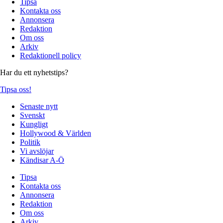
Tipsa
Kontakta oss
Annonsera
Redaktion
Om oss
Arkiv
Redaktionell policy
Har du ett nyhetstips?
Tipsa oss!
Senaste nytt
Svenskt
Kungligt
Hollywood & Världen
Politik
Vi avslöjar
Kändisar A-Ö
Tipsa
Kontakta oss
Annonsera
Redaktion
Om oss
Arkiv