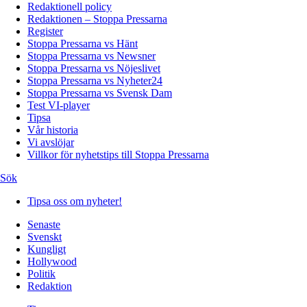
Redaktionell policy
Redaktionen – Stoppa Pressarna
Register
Stoppa Pressarna vs Hänt
Stoppa Pressarna vs Newsner
Stoppa Pressarna vs Nöjeslivet
Stoppa Pressarna vs Nyheter24
Stoppa Pressarna vs Svensk Dam
Test VI-player
Tipsa
Vår historia
Vi avslöjar
Villkor för nyhetstips till Stoppa Pressarna
Sök
Tipsa oss om nyheter!
Senaste
Svenskt
Kungligt
Hollywood
Politik
Redaktion