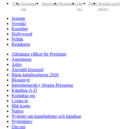
Tipsa
Kontakta
Annonsera
Redaktion
Om
Arkiv
Redaktionell
oss
oss
policy
Senaste
Svenskt
Kungligt
Hollywood
Politik
Redaktion
Allmänna villkor för Premium
Annonsera
Arkiv
Återställ lösenord
Bästa kändissajterna 2026
Bloggnytt
Integritetspolicy Stoppa Pressarna
Kändisar A-Ö
Kontakta oss
Logga in
Mitt konto
Native
Nyheter om kungligheter och kändisar
Nyhetsbrev
Om oss