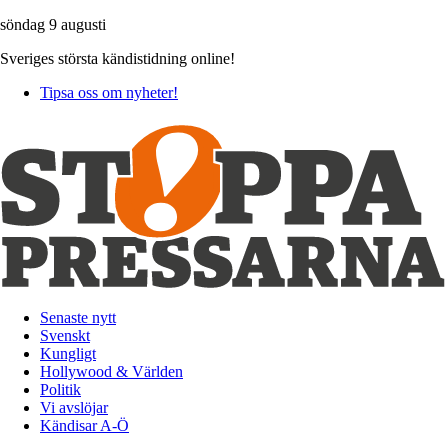
söndag 9 augusti
Sveriges största kändistidning online!
Tipsa oss om nyheter!
Senaste nytt
Svenskt
Kungligt
Hollywood & Världen
Politik
Vi avslöjar
Kändisar A-Ö