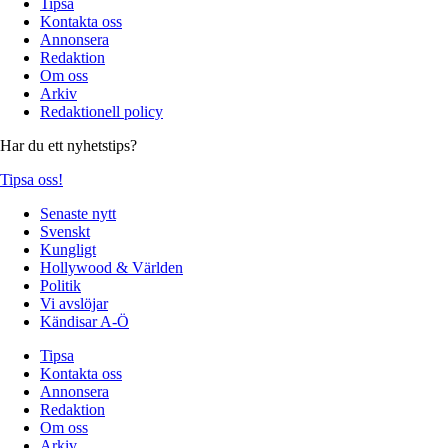
Tipsa
Kontakta oss
Annonsera
Redaktion
Om oss
Arkiv
Redaktionell policy
Har du ett nyhetstips?
Tipsa oss!
Senaste nytt
Svenskt
Kungligt
Hollywood & Världen
Politik
Vi avslöjar
Kändisar A-Ö
Tipsa
Kontakta oss
Annonsera
Redaktion
Om oss
Arkiv