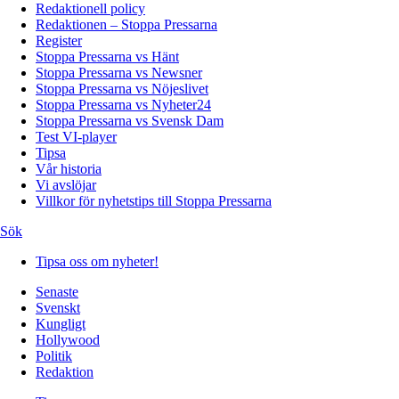
Redaktionell policy
Redaktionen – Stoppa Pressarna
Register
Stoppa Pressarna vs Hänt
Stoppa Pressarna vs Newsner
Stoppa Pressarna vs Nöjeslivet
Stoppa Pressarna vs Nyheter24
Stoppa Pressarna vs Svensk Dam
Test VI-player
Tipsa
Vår historia
Vi avslöjar
Villkor för nyhetstips till Stoppa Pressarna
Sök
Tipsa oss om nyheter!
Senaste
Svenskt
Kungligt
Hollywood
Politik
Redaktion