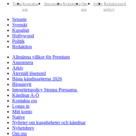
Tipsa
Kontakta
Annonsera
Redaktion
Om
Arkiv
Redaktionell
oss
oss
policy
Senaste
Svenskt
Kungligt
Hollywood
Politik
Redaktion
Allmänna villkor för Premium
Annonsera
Arkiv
Återställ lösenord
Bästa kändissajterna 2026
Bloggnytt
Integritetspolicy Stoppa Pressarna
Kändisar A-Ö
Kontakta oss
Logga in
Mitt konto
Native
Nyheter om kungligheter och kändisar
Nyhetsbrev
Om oss