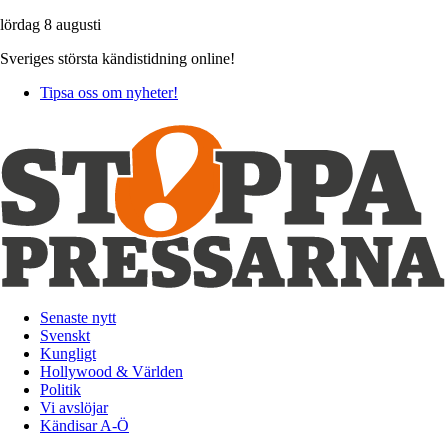
lördag 8 augusti
Sveriges största kändistidning online!
Tipsa oss om nyheter!
Senaste nytt
Svenskt
Kungligt
Hollywood & Världen
Politik
Vi avslöjar
Kändisar A-Ö