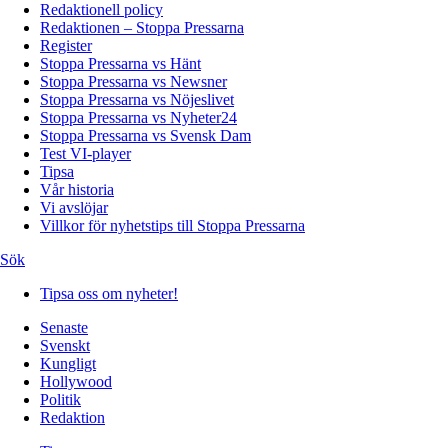
Redaktionell policy
Redaktionen – Stoppa Pressarna
Register
Stoppa Pressarna vs Hänt
Stoppa Pressarna vs Newsner
Stoppa Pressarna vs Nöjeslivet
Stoppa Pressarna vs Nyheter24
Stoppa Pressarna vs Svensk Dam
Test VI-player
Tipsa
Vår historia
Vi avslöjar
Villkor för nyhetstips till Stoppa Pressarna
Sök
Tipsa oss om nyheter!
Senaste
Svenskt
Kungligt
Hollywood
Politik
Redaktion