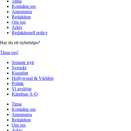
Tipsa
Kontakta oss
Annonsera
Redaktion
Om oss
Arkiv
Redaktionell policy
Har du ett nyhetstips?
Tipsa oss!
Senaste nytt
Svenskt
Kungligt
Hollywood & Världen
Politik
Vi avslöjar
Kändisar A-Ö
Tipsa
Kontakta oss
Annonsera
Redaktion
Om oss
Arkiv