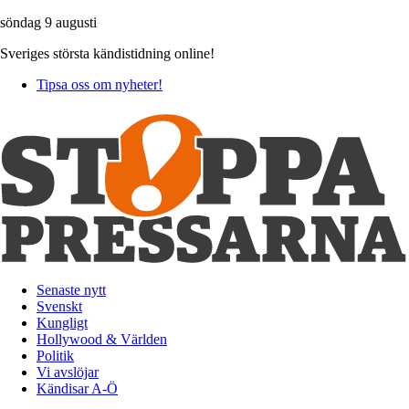
söndag 9 augusti
Sveriges största kändistidning online!
Tipsa oss om nyheter!
Senaste nytt
Svenskt
Kungligt
Hollywood & Världen
Politik
Vi avslöjar
Kändisar A-Ö