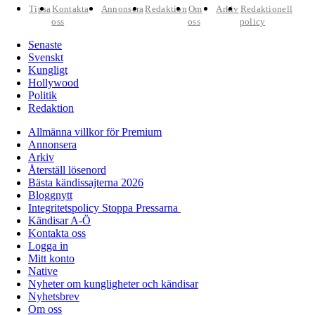
Tipsa
Kontakta
Annonsera
Redaktion
Om
Arkiv
Redaktionell
oss
oss
policy
Senaste
Svenskt
Kungligt
Hollywood
Politik
Redaktion
Allmänna villkor för Premium
Annonsera
Arkiv
Återställ lösenord
Bästa kändissajterna 2026
Bloggnytt
Integritetspolicy Stoppa Pressarna
Kändisar A-Ö
Kontakta oss
Logga in
Mitt konto
Native
Nyheter om kungligheter och kändisar
Nyhetsbrev
Om oss