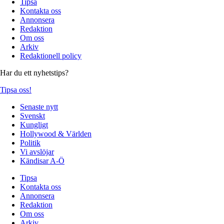
Tipsa
Kontakta oss
Annonsera
Redaktion
Om oss
Arkiv
Redaktionell policy
Har du ett nyhetstips?
Tipsa oss!
Senaste nytt
Svenskt
Kungligt
Hollywood & Världen
Politik
Vi avslöjar
Kändisar A-Ö
Tipsa
Kontakta oss
Annonsera
Redaktion
Om oss
Arkiv