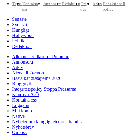
Tipsa
Kontakta
Annonsera
Redaktion
Om
Arkiv
Redaktionell
oss
oss
policy
Senaste
Svenskt
Kungligt
Hollywood
Politik
Redaktion
Allmänna villkor för Premium
Annonsera
Arkiv
Återställ lösenord
Bästa kändissajterna 2026
Bloggnytt
Integritetspolicy Stoppa Pressarna
Kändisar A-Ö
Kontakta oss
Logga in
Mitt konto
Native
Nyheter om kungligheter och kändisar
Nyhetsbrev
Om oss