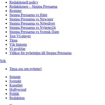
Redaktionell policy
Redaktionen – Stoppa Pressarna
Register
Stoppa Pressarna vs Hänt
Stoppa Pressarna vs Newsner
Stoppa Pressarna vs Nöjeslivet
Stoppa Pressarna vs Nyheter24
Stoppa Pressarna vs Svensk Dam
Test VI-player
Tipsa
Vår historia
Vi avslöjar
Villkor för nyhetstips till Stoppa Pressarna
Sök
Tipsa oss om nyheter!
Senaste
Svenskt
Kungligt
Hollywood
Politik
Redaktion