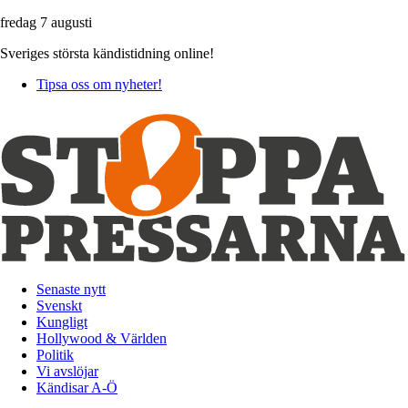
fredag 7 augusti
Sveriges största kändistidning online!
Tipsa oss om nyheter!
Senaste nytt
Svenskt
Kungligt
Hollywood & Världen
Politik
Vi avslöjar
Kändisar A-Ö