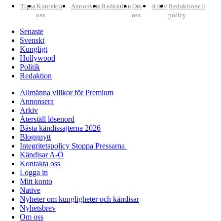
Tipsa
Kontakta
Annonsera
Redaktion
Om
Arkiv
Redaktionell
oss
oss
policy
Senaste
Svenskt
Kungligt
Hollywood
Politik
Redaktion
Allmänna villkor för Premium
Annonsera
Arkiv
Återställ lösenord
Bästa kändissajterna 2026
Bloggnytt
Integritetspolicy Stoppa Pressarna
Kändisar A-Ö
Kontakta oss
Logga in
Mitt konto
Native
Nyheter om kungligheter och kändisar
Nyhetsbrev
Om oss