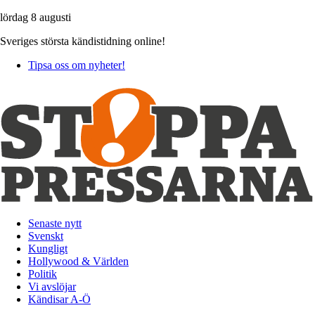
lördag 8 augusti
Sveriges största kändistidning online!
Tipsa oss om nyheter!
Senaste nytt
Svenskt
Kungligt
Hollywood & Världen
Politik
Vi avslöjar
Kändisar A-Ö