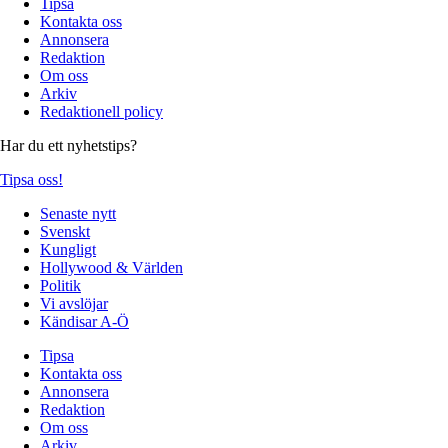
Tipsa
Kontakta oss
Annonsera
Redaktion
Om oss
Arkiv
Redaktionell policy
Har du ett nyhetstips?
Tipsa oss!
Senaste nytt
Svenskt
Kungligt
Hollywood & Världen
Politik
Vi avslöjar
Kändisar A-Ö
Tipsa
Kontakta oss
Annonsera
Redaktion
Om oss
Arkiv