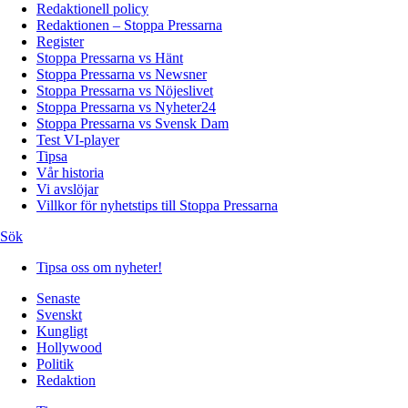
Redaktionell policy
Redaktionen – Stoppa Pressarna
Register
Stoppa Pressarna vs Hänt
Stoppa Pressarna vs Newsner
Stoppa Pressarna vs Nöjeslivet
Stoppa Pressarna vs Nyheter24
Stoppa Pressarna vs Svensk Dam
Test VI-player
Tipsa
Vår historia
Vi avslöjar
Villkor för nyhetstips till Stoppa Pressarna
Sök
Tipsa oss om nyheter!
Senaste
Svenskt
Kungligt
Hollywood
Politik
Redaktion