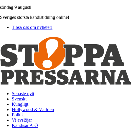
söndag 9 augusti
Sveriges största kändistidning online!
Tipsa oss om nyheter!
Senaste nytt
Svenskt
Kungligt
Hollywood & Världen
Politik
Vi avslöjar
Kändisar A-Ö