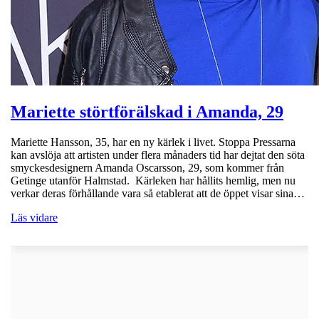
Mariette störtförälskad i Amanda, 29
Mariette Hansson, 35, har en ny kärlek i livet. Stoppa Pressarna
kan avslöja att artisten under flera månaders tid har dejtat den söta
smyckesdesignern Amanda Oscarsson, 29, som kommer från
Getinge utanför Halmstad. Kärleken har hållits hemlig, men nu
verkar deras förhållande vara så etablerat att de öppet visar sina…
Läs vidare