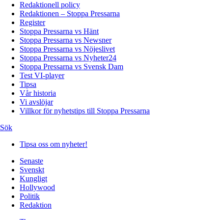
Redaktionell policy
Redaktionen – Stoppa Pressarna
Register
Stoppa Pressarna vs Hänt
Stoppa Pressarna vs Newsner
Stoppa Pressarna vs Nöjeslivet
Stoppa Pressarna vs Nyheter24
Stoppa Pressarna vs Svensk Dam
Test VI-player
Tipsa
Vår historia
Vi avslöjar
Villkor för nyhetstips till Stoppa Pressarna
Sök
Tipsa oss om nyheter!
Senaste
Svenskt
Kungligt
Hollywood
Politik
Redaktion