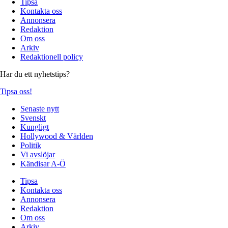
Tipsa
Kontakta oss
Annonsera
Redaktion
Om oss
Arkiv
Redaktionell policy
Har du ett nyhetstips?
Tipsa oss!
Senaste nytt
Svenskt
Kungligt
Hollywood & Världen
Politik
Vi avslöjar
Kändisar A-Ö
Tipsa
Kontakta oss
Annonsera
Redaktion
Om oss
Arkiv