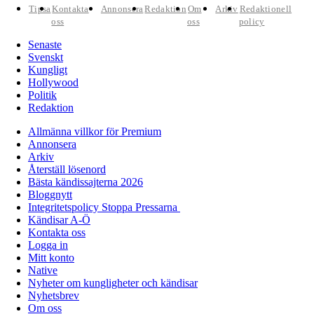
Tipsa
Kontakta
Annonsera
Redaktion
Om
Arkiv
Redaktionell
oss
oss
policy
Senaste
Svenskt
Kungligt
Hollywood
Politik
Redaktion
Allmänna villkor för Premium
Annonsera
Arkiv
Återställ lösenord
Bästa kändissajterna 2026
Bloggnytt
Integritetspolicy Stoppa Pressarna
Kändisar A-Ö
Kontakta oss
Logga in
Mitt konto
Native
Nyheter om kungligheter och kändisar
Nyhetsbrev
Om oss