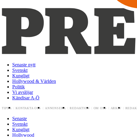
Senaste nytt
Svenskt
Kungligt
Hollywood & Världen
Politik
Vi avslöjar
Kändisar A-Ö
TIPSA
KONTAKTA OSS
ANNONSERA
REDAKTION
OM OSS
ARKIV
REDAK
Senaste
Svenskt
Kungligt
Hollywood