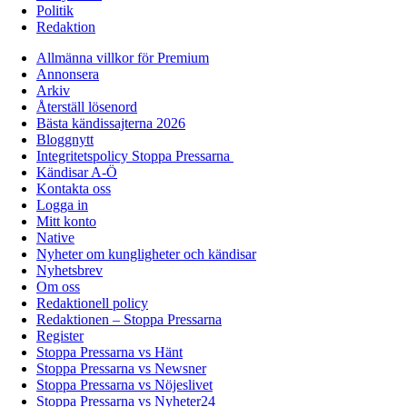
Politik
Redaktion
Allmänna villkor för Premium
Annonsera
Arkiv
Återställ lösenord
Bästa kändissajterna 2026
Bloggnytt
Integritetspolicy Stoppa Pressarna
Kändisar A-Ö
Kontakta oss
Logga in
Mitt konto
Native
Nyheter om kungligheter och kändisar
Nyhetsbrev
Om oss
Redaktionell policy
Redaktionen – Stoppa Pressarna
Register
Stoppa Pressarna vs Hänt
Stoppa Pressarna vs Newsner
Stoppa Pressarna vs Nöjeslivet
Stoppa Pressarna vs Nyheter24