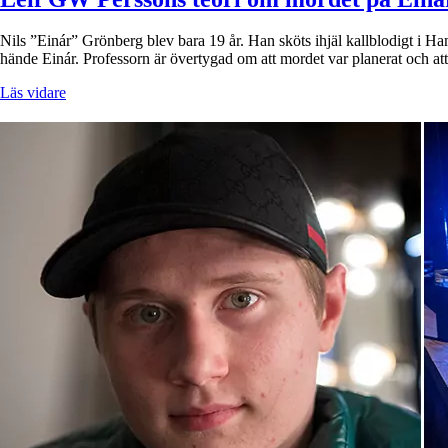
Nils ”Einár” Grönberg blev bara 19 år. Han sköts ihjäl kallblodigt i H
hände Einár. Professorn är övertygad om att mordet var planerat och at
Läs vidare