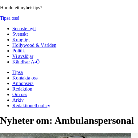
Har du ett nyhetstips?
Tipsa oss!
Senaste nytt
Svenskt
Kungligt
Hollywood & Världen
Politik
Vi avslöjar
Kändisar A-Ö
Tipsa
Kontakta oss
Annonsera
Redaktion
Om oss
Arkiv
Redaktionell policy
Nyheter om:
Ambulanspersonal