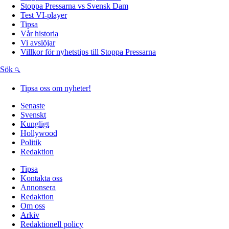
Stoppa Pressarna vs Svensk Dam
Test VI-player
Tipsa
Vår historia
Vi avslöjar
Villkor för nyhetstips till Stoppa Pressarna
Sök
Tipsa oss om nyheter!
Senaste
Svenskt
Kungligt
Hollywood
Politik
Redaktion
Tipsa
Kontakta oss
Annonsera
Redaktion
Om oss
Arkiv
Redaktionell policy