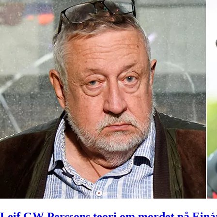
Leif GW Perssons teori om mordet på Einá