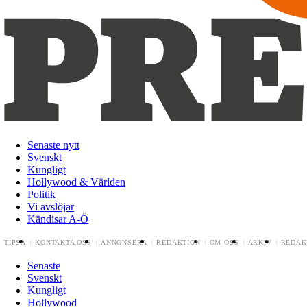
Senaste nytt
Svenskt
Kungligt
Hollywood & Världen
Politik
Vi avslöjar
Kändisar A-Ö
TIPSA
KONTAKTA OSS
ANNONSERA
REDAKTION
OM OSS
ARKIV
REDAK
Senaste
Svenskt
Kungligt
Hollywood