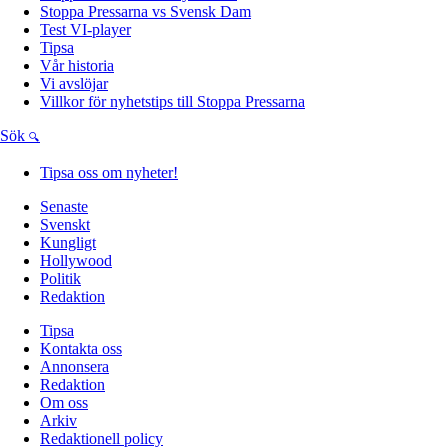
Stoppa Pressarna vs Svensk Dam
Test VI-player
Tipsa
Vår historia
Vi avslöjar
Villkor för nyhetstips till Stoppa Pressarna
Sök
Tipsa oss om nyheter!
Senaste
Svenskt
Kungligt
Hollywood
Politik
Redaktion
Tipsa
Kontakta oss
Annonsera
Redaktion
Om oss
Arkiv
Redaktionell policy