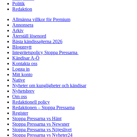
Politik
Redaktion
Allmänna villkor för Premium
Annonsera
Arkiv
Återställ lösenord
Bästa kändissajterna 2026
Bloggnytt
Integritetspolicy Stoppa Pressarna
Kändisar A-Ö
Kontakta oss
Logga in
Mitt konto
Native
Nyheter om kungligheter och kändisar
Nyhetsbrev
Om oss
Redaktionell policy
Redaktionen – Stoppa Pressarna
Register
Stoppa Pressarna vs Hänt
Stoppa Pressarna vs Newsner
Stoppa Pressarna vs Nöjeslivet
Stoppa Pressarna vs Nyheter24