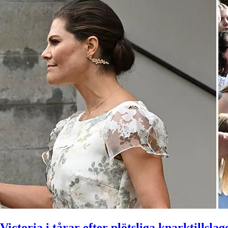
Victoria i tårar efter plötsliga knarktillslag