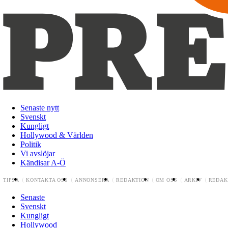
Senaste nytt
Svenskt
Kungligt
Hollywood & Världen
Politik
Vi avslöjar
Kändisar A-Ö
TIPSA
KONTAKTA OSS
ANNONSERA
REDAKTION
OM OSS
ARKIV
REDAK
Senaste
Svenskt
Kungligt
Hollywood