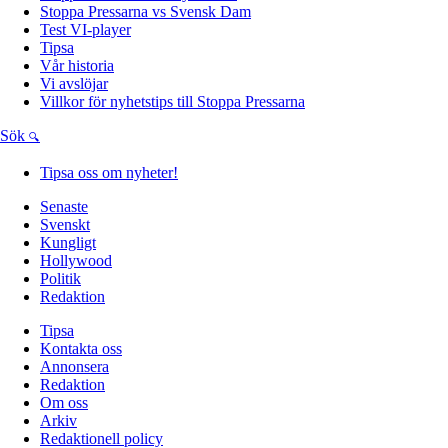
Stoppa Pressarna vs Svensk Dam
Test VI-player
Tipsa
Vår historia
Vi avslöjar
Villkor för nyhetstips till Stoppa Pressarna
Sök
Tipsa oss om nyheter!
Senaste
Svenskt
Kungligt
Hollywood
Politik
Redaktion
Tipsa
Kontakta oss
Annonsera
Redaktion
Om oss
Arkiv
Redaktionell policy