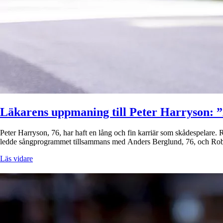
Läkarens uppmaning till Peter Harryson: 
Peter Harryson, 76, har haft en lång och fin karriär som skådespelare. 
ledde sångprogrammet tillsammans med Anders Berglund, 76, och Robert 
Läs vidare