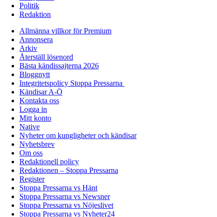
Politik
Redaktion
Allmänna villkor för Premium
Annonsera
Arkiv
Återställ lösenord
Bästa kändissajterna 2026
Bloggnytt
Integritetspolicy Stoppa Pressarna
Kändisar A-Ö
Kontakta oss
Logga in
Mitt konto
Native
Nyheter om kungligheter och kändisar
Nyhetsbrev
Om oss
Redaktionell policy
Redaktionen – Stoppa Pressarna
Register
Stoppa Pressarna vs Hänt
Stoppa Pressarna vs Newsner
Stoppa Pressarna vs Nöjeslivet
Stoppa Pressarna vs Nyheter24