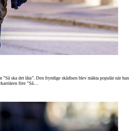
n ”Så ska det låta”. Den fryntlige skådisen blev mäkta populär när han
arkarriären före ”Så…