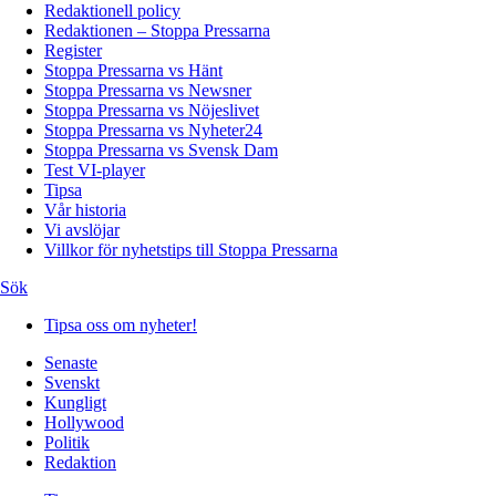
Redaktionell policy
Redaktionen – Stoppa Pressarna
Register
Stoppa Pressarna vs Hänt
Stoppa Pressarna vs Newsner
Stoppa Pressarna vs Nöjeslivet
Stoppa Pressarna vs Nyheter24
Stoppa Pressarna vs Svensk Dam
Test VI-player
Tipsa
Vår historia
Vi avslöjar
Villkor för nyhetstips till Stoppa Pressarna
Sök
Tipsa oss om nyheter!
Senaste
Svenskt
Kungligt
Hollywood
Politik
Redaktion