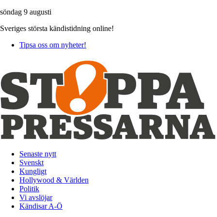
söndag 9 augusti
Sveriges största kändistidning online!
Tipsa oss om nyheter!
Senaste nytt
Svenskt
Kungligt
Hollywood & Världen
Politik
Vi avslöjar
Kändisar A-Ö