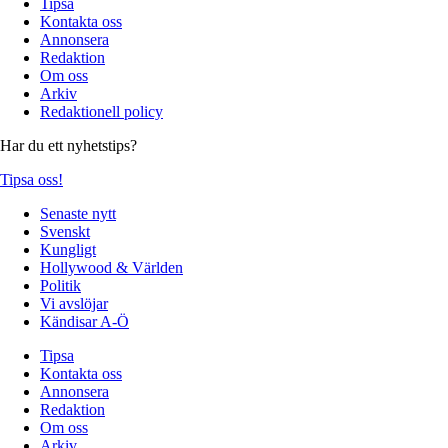
Tipsa
Kontakta oss
Annonsera
Redaktion
Om oss
Arkiv
Redaktionell policy
Har du ett nyhetstips?
Tipsa oss!
Senaste nytt
Svenskt
Kungligt
Hollywood & Världen
Politik
Vi avslöjar
Kändisar A-Ö
Tipsa
Kontakta oss
Annonsera
Redaktion
Om oss
Arkiv