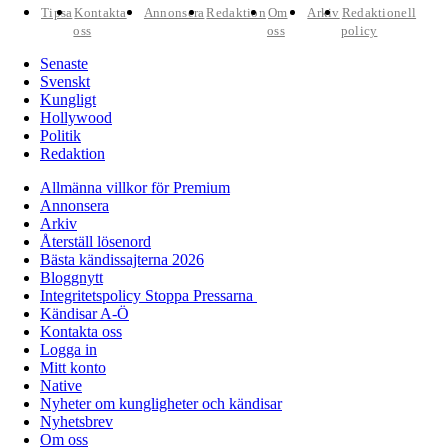
Tipsa
Kontakta
Annonsera
Redaktion
Om
Arkiv
Redaktionell
oss
oss
policy
Senaste
Svenskt
Kungligt
Hollywood
Politik
Redaktion
Allmänna villkor för Premium
Annonsera
Arkiv
Återställ lösenord
Bästa kändissajterna 2026
Bloggnytt
Integritetspolicy Stoppa Pressarna
Kändisar A-Ö
Kontakta oss
Logga in
Mitt konto
Native
Nyheter om kungligheter och kändisar
Nyhetsbrev
Om oss