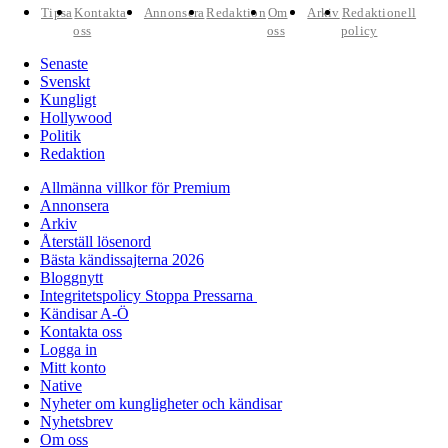
Tipsa
Kontakta
Annonsera
Redaktion
Om
Arkiv
Redaktionell
oss
oss
policy
Senaste
Svenskt
Kungligt
Hollywood
Politik
Redaktion
Allmänna villkor för Premium
Annonsera
Arkiv
Återställ lösenord
Bästa kändissajterna 2026
Bloggnytt
Integritetspolicy Stoppa Pressarna
Kändisar A-Ö
Kontakta oss
Logga in
Mitt konto
Native
Nyheter om kungligheter och kändisar
Nyhetsbrev
Om oss