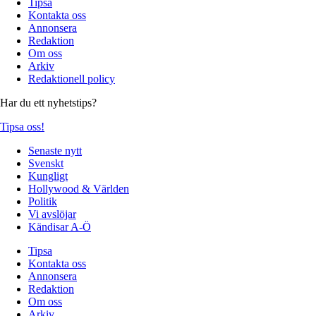
Tipsa
Kontakta oss
Annonsera
Redaktion
Om oss
Arkiv
Redaktionell policy
Har du ett nyhetstips?
Tipsa oss!
Senaste nytt
Svenskt
Kungligt
Hollywood & Världen
Politik
Vi avslöjar
Kändisar A-Ö
Tipsa
Kontakta oss
Annonsera
Redaktion
Om oss
Arkiv