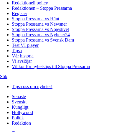
Redaktionell policy
Redaktionen – Stoppa Pressarna
Register
Stoppa Pressarna vs Hänt
Stoppa Pressarna vs Newsner
Stoppa Pressarna vs Nöjeslivet
Stoppa Pressarna vs Nyheter24
Stoppa Pressarna vs Svensk Dam
Test VI-player
Tipsa
Vår historia
Vi avslöjar
Villkor för nyhetstips till Stoppa Pressarna
Sök
Tipsa oss om nyheter!
Senaste
Svenskt
Kungligt
Hollywood
Politik
Redaktion