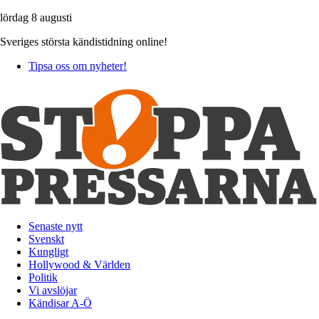
lördag 8 augusti
Sveriges största kändistidning online!
Tipsa oss om nyheter!
Senaste nytt
Svenskt
Kungligt
Hollywood & Världen
Politik
Vi avslöjar
Kändisar A-Ö