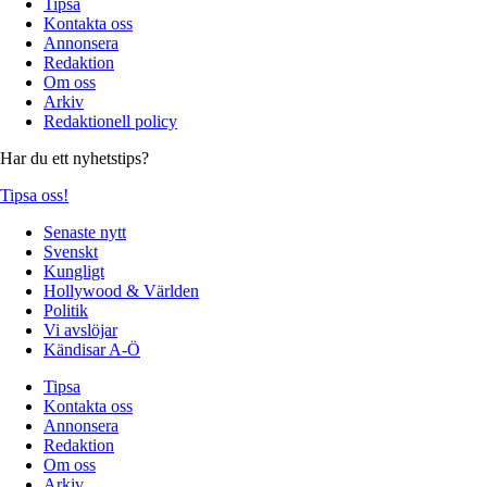
Tipsa
Kontakta oss
Annonsera
Redaktion
Om oss
Arkiv
Redaktionell policy
Har du ett nyhetstips?
Tipsa oss!
Senaste nytt
Svenskt
Kungligt
Hollywood & Världen
Politik
Vi avslöjar
Kändisar A-Ö
Tipsa
Kontakta oss
Annonsera
Redaktion
Om oss
Arkiv