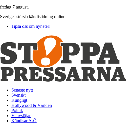
fredag 7 augusti
Sveriges största kändistidning online!
Tipsa oss om nyheter!
Senaste nytt
Svenskt
Kungligt
Hollywood & Världen
Politik
Vi avslöjar
Kändisar A-Ö