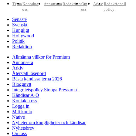
Tipsa
Kontakta
Annonsera
Redaktion
Om
Arkiv
Redaktionell
oss
oss
policy
Senaste
Svenskt
Kungligt
Hollywood
Politik
Redaktion
Allmänna villkor för Premium
Annonsera
Arkiv
Återställ lösenord
Bästa kändissajterna 2026
Bloggnytt
Integritetspolicy Stoppa Pressarna
Kändisar A-Ö
Kontakta oss
Logga in
Mitt konto
Native
Nyheter om kungligheter och kändisar
Nyhetsbrev
Om oss