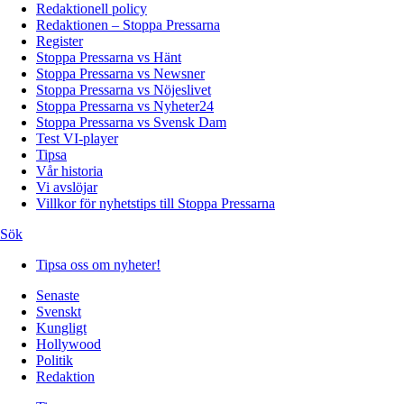
Redaktionell policy
Redaktionen – Stoppa Pressarna
Register
Stoppa Pressarna vs Hänt
Stoppa Pressarna vs Newsner
Stoppa Pressarna vs Nöjeslivet
Stoppa Pressarna vs Nyheter24
Stoppa Pressarna vs Svensk Dam
Test VI-player
Tipsa
Vår historia
Vi avslöjar
Villkor för nyhetstips till Stoppa Pressarna
Sök
Tipsa oss om nyheter!
Senaste
Svenskt
Kungligt
Hollywood
Politik
Redaktion