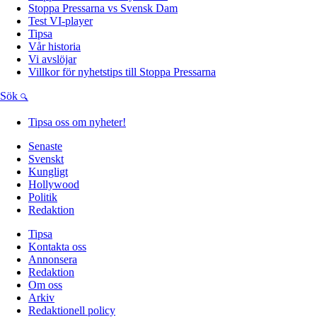
Stoppa Pressarna vs Svensk Dam
Test VI-player
Tipsa
Vår historia
Vi avslöjar
Villkor för nyhetstips till Stoppa Pressarna
Sök
Tipsa oss om nyheter!
Senaste
Svenskt
Kungligt
Hollywood
Politik
Redaktion
Tipsa
Kontakta oss
Annonsera
Redaktion
Om oss
Arkiv
Redaktionell policy