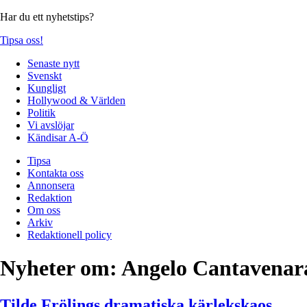
Har du ett nyhetstips?
Tipsa oss!
Senaste nytt
Svenskt
Kungligt
Hollywood & Världen
Politik
Vi avslöjar
Kändisar A-Ö
Tipsa
Kontakta oss
Annonsera
Redaktion
Om oss
Arkiv
Redaktionell policy
Nyheter om:
Angelo Cantavenar
Tilde Frölings dramatiska kärlekskaos