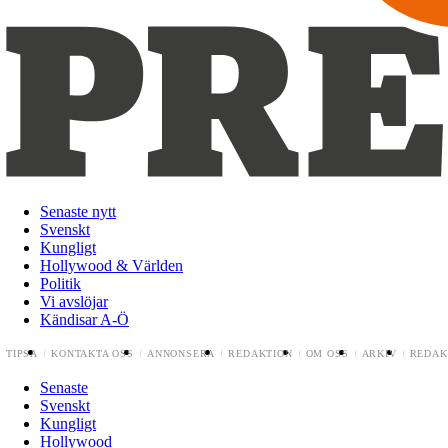
Senaste nytt
Svenskt
Kungligt
Hollywood & Världen
Politik
Vi avslöjar
Kändisar A-Ö
TIPSA
KONTAKTA OSS
ANNONSERA
REDAKTION
OM OSS
ARKIV
REDAK
Senaste
Svenskt
Kungligt
Hollywood