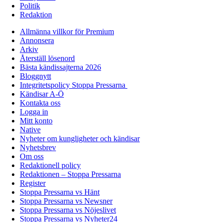
Politik
Redaktion
Allmänna villkor för Premium
Annonsera
Arkiv
Återställ lösenord
Bästa kändissajterna 2026
Bloggnytt
Integritetspolicy Stoppa Pressarna
Kändisar A-Ö
Kontakta oss
Logga in
Mitt konto
Native
Nyheter om kungligheter och kändisar
Nyhetsbrev
Om oss
Redaktionell policy
Redaktionen – Stoppa Pressarna
Register
Stoppa Pressarna vs Hänt
Stoppa Pressarna vs Newsner
Stoppa Pressarna vs Nöjeslivet
Stoppa Pressarna vs Nyheter24